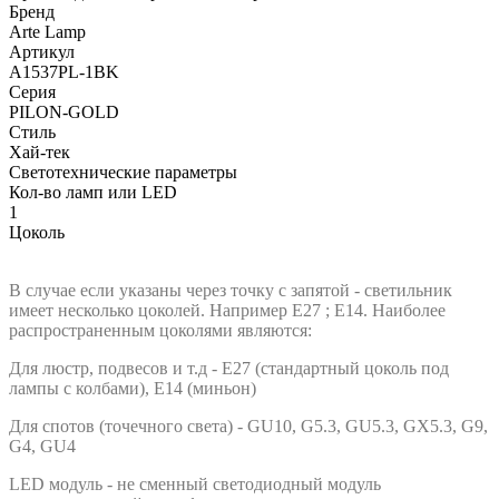
Бренд
Arte Lamp
Артикул
A1537PL-1BK
Серия
PILON-GOLD
Стиль
Хай-тек
Светотехнические параметры
Кол-во ламп или LED
1
Цоколь
В случае если указаны через точку с запятой - светильник
имеет несколько цоколей. Например E27 ; E14. Наиболее
распространенным цоколями являются:
Для люстр, подвесов и т.д - E27 (стандартный цоколь под
лампы с колбами), E14 (миньон)
Для спотов (точечного света) - GU10, G5.3, GU5.3, GX5.3, G9,
G4, GU4
LED модуль - не сменный светодиодный модуль