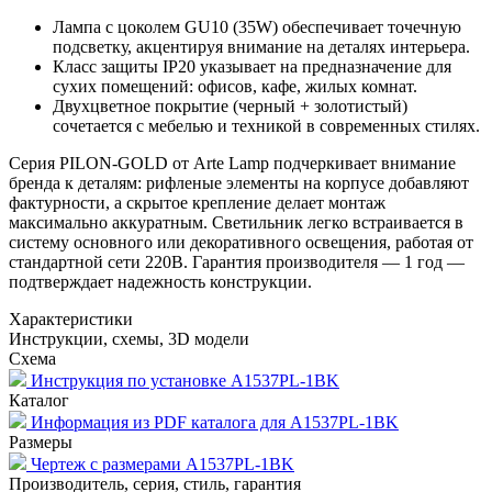
Лампа с цоколем GU10 (35W) обеспечивает точечную
подсветку, акцентируя внимание на деталях интерьера.
Класс защиты IP20 указывает на предназначение для
сухих помещений: офисов, кафе, жилых комнат.
Двухцветное покрытие (черный + золотистый)
сочетается с мебелью и техникой в современных стилях.
Серия PILON-GOLD от Arte Lamp подчеркивает внимание
бренда к деталям: рифленые элементы на корпусе добавляют
фактурности, а скрытое крепление делает монтаж
максимально аккуратным. Светильник легко встраивается в
систему основного или декоративного освещения, работая от
стандартной сети 220В. Гарантия производителя — 1 год —
подтверждает надежность конструкции.
Характеристики
Инструкции, схемы, 3D модели
Схема
Инструкция по установке A1537PL-1BK
Каталог
Информация из PDF каталога для A1537PL-1BK
Размеры
Чертеж с размерами A1537PL-1BK
Производитель, серия, стиль, гарантия