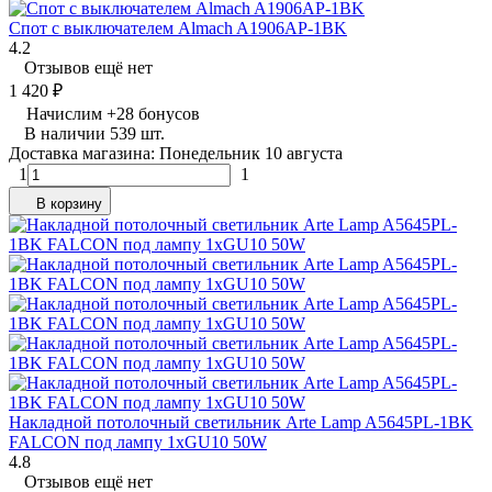
Спот с выключателем Almach A1906AP-1BK
4.2
Отзывов ещё нет
1 420
₽
Начислим
+
28
бонусов
В наличии 539 шт.
Доставка магазина: Понедельник 10 августа
1
1
В корзину
Накладной потолочный светильник Arte Lamp A5645PL-1BK
FALCON под лампу 1xGU10 50W
4.8
Отзывов ещё нет