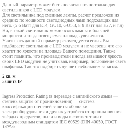
Данный параметр может быть посчитан точно только для
светильников с LED модулем.
Для светильника под сменные лампы, расчет предложен из
средних по мощности светодиодных ламп подходящих для
него. (5-6 Ватт для E14, GU10, GU5.3, 8-9 Ватт для E27, и т.д)
Но, в такой светильник можно взять лампы и большей
мощности и тогда освещаемая площадь увеличится.
Учитывать данный параметр рекомендуется если - Вы
подбираете светильник с LED модулем и не уверены что его
хватит по яркости на площадь Вашего помещения. Также
стоит помнить, что производители иногда завышают яркость
своих LED модулей не учитывая, например, поглощение света
плафоном. Так что подбирать лучше с небольшим запасом.
2 кв. м.
Защита IP
Ingress Protection Rating (в переводе с английского языка —
степень защиты от проникновения) — система
классификации степеней защиты оболочки
электрооборудования и других устройств от проникновения
твёрдых предметов, пыли и воды в соответствии с
международным стандартом IEC 60529 (DIN 40050, ГОСТ
14254)