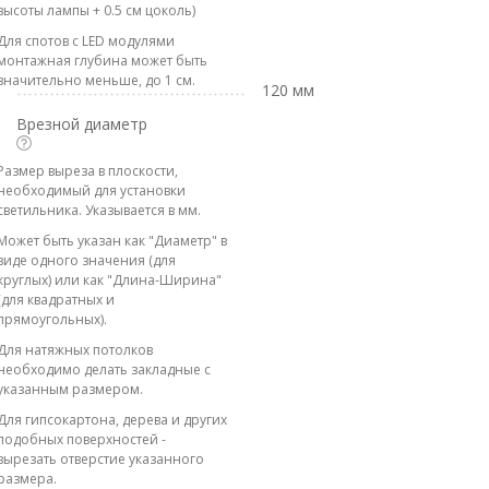
высоты лампы + 0.5 см цоколь)
Для спотов с LED модулями
монтажная глубина может быть
значительно меньше, до 1 см.
120 мм
Врезной диаметр
Размер выреза в плоскости,
необходимый для установки
светильника. Указывается в мм.
Может быть указан как "Диаметр" в
виде одного значения (для
круглых) или как "Длина-Ширина"
(для квадратных и
прямоугольных).
Для натяжных потолков
необходимо делать закладные с
указанным размером.
Для гипсокартона, дерева и других
подобных поверхностей -
вырезать отверстие указанного
размера.