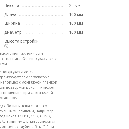
Высота
24 мм
Длина
100 мм
Ширина
100 мм
Диаметр
100 мм
Высота встройки
Высота монтажной части
светильника. Обычно указывается
в мм.
Иногда указывается
производителем "с запасом"
(например с монтажной планкой
для поддержки цоколя) и может
быть меньше при фактической
установке.
Для большинства спотов со
сменными лампами, например
под цоколи GU10, G5.3, GU5.3,
GX5.3, минимальная возможная
монтажная глубина 6 см (5.5 см