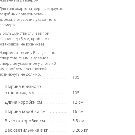
указанным размером.
Для гипсокартона, дерева и других
подобных поверхностей -
вырезать отверстие указанного
размера.
В большинстве случаев при
разнице до 5 мм, проблем с
установкой не возникает.
Например - если у Вас сделано
отверстие 75 мм, а врезное
отверстие указанное у спота 70
мм, проблем с установкой
возникнуть не должно.
105
Ширина врезного
отверстия, мм
105
Длина коробки см
12 см
Ширина коробки см
16 см
Высота коробки см
5.5 см
Вес светильника в кг
0.266 кг