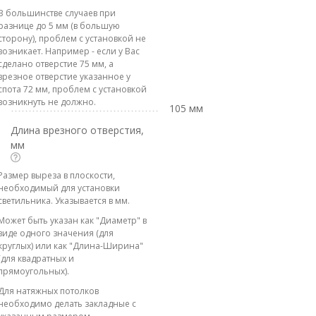
В большинстве случаев при
разнице до 5 мм (в большую
сторону), проблем с установкой не
возникает. Например - если у Вас
сделано отверстие 75 мм, а
врезное отверстие указанное у
спота 72 мм, проблем с установкой
возникнуть не должно.
105 мм
Длина врезного отверстия,
мм
Размер выреза в плоскости,
необходимый для установки
светильника. Указывается в мм.
Может быть указан как "Диаметр" в
виде одного значения (для
круглых) или как "Длина-Ширина"
(для квадратных и
прямоугольных).
Для натяжных потолков
необходимо делать закладные с