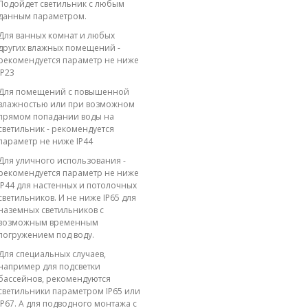
Подойдет светильник с любым
данным параметром.
Для ванных комнат и любых
других влажных помещений -
рекомендуется параметр не ниже
IP23
Для помещений с повышенной
влажностью или при возможном
прямом попадании воды на
светильник - рекомендуется
параметр не ниже IP44
Для уличного использования -
рекомендуется параметр не ниже
IP44 для настенных и потолочных
светильников. И не ниже IP65 для
наземных светильников с
возможным временным
погружением под воду.
Для специальных случаев,
например для подсветки
бассейнов, рекомендуются
светильники параметром IP65 или
IP67. А для подводного монтажа с