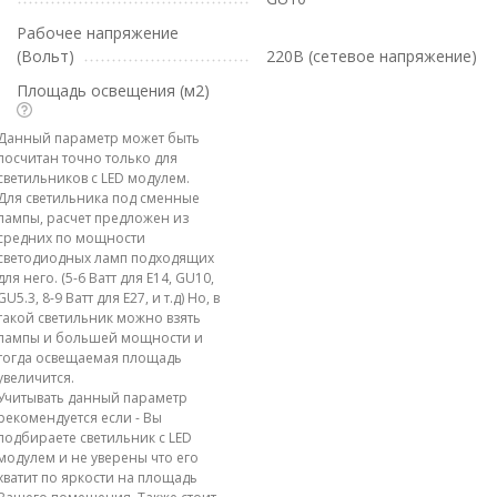
Рабочее напряжение
(Вольт)
220В (сетевое напряжение)
Площадь освещения (м2)
Данный параметр может быть
посчитан точно только для
светильников с LED модулем.
Для светильника под сменные
лампы, расчет предложен из
средних по мощности
светодиодных ламп подходящих
для него. (5-6 Ватт для E14, GU10,
GU5.3, 8-9 Ватт для E27, и т.д) Но, в
такой светильник можно взять
лампы и большей мощности и
тогда освещаемая площадь
увеличится.
Учитывать данный параметр
рекомендуется если - Вы
подбираете светильник с LED
модулем и не уверены что его
хватит по яркости на площадь