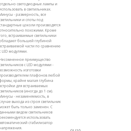
отдельно светодиодные лампы и
использовать в светильниках.
Минусы - размерность, все
светильники и споты под
стандартные цоколи производятся
относительно похожими. Кроме
того, встраиваемые светильники
обладают большей глубиной
встраиваемой части по сравнению
с LED модулями.
Несомненное преимущество
светильников с LED модулями -
возможность изготовки
производителем плафонов любой
формы, крайне малая глубина
встройки для встраиваемых
светильников (иногда до 1 см).
Минусы - незаменяемость, в
случае выхода из строя светильник
может быть только заменен. С
данными видом светильников
рекомендуется использовать
автоматический стабилизатор
напряжения.
GU10