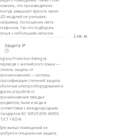
Вашего помещения. Также стоит
помнить, что производители
иногда завышают яркость своих
LED модулей не учитывая,
например, поглощение света
плафоном. Так что подбирать
лучше с небольшим запасом.
2 кв. м.
Защита IP
Ingress Protection Rating (в
переводе с английского языка —
степень защиты от
проникновения) — система
классификации степеней защиты
оболочки электрооборудования и
других устройств от
проникновения твёрдых
предметов, пыли и воды в
соответствии с международным
стандартом IEC 60529 (DIN 40050,
ГОСТ 14254)
Для жилых помещений не
требуется специальная защита.