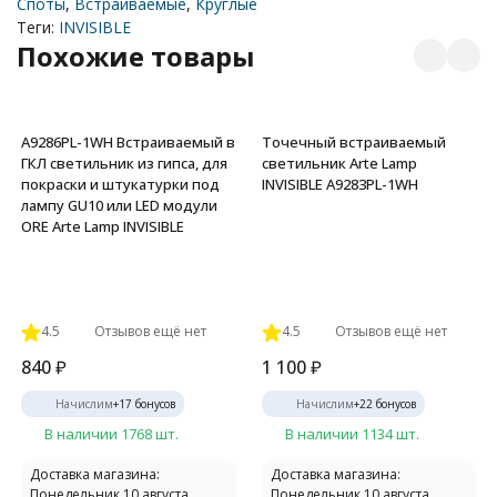
Споты
,
Встраиваемые
,
Круглые
Теги:
INVISIBLE
Похожие товары
A9286PL-1WH Встраиваемый в
Точечный встраиваемый
ГКЛ светильник из гипса, для
светильник Arte Lamp
покраски и штукатурки под
INVISIBLE A9283PL-1WH
лампу GU10 или LED модули
ORE Arte Lamp INVISIBLE
4.5
Отзывов ещё нет
4.5
Отзывов ещё нет
840
₽
1 100
₽
Начислим
+
17
бонусов
Начислим
+
22
бонусов
В наличии 1768 шт.
В наличии 1134 шт.
Доставка магазина:
Доставка магазина:
Понедельник 10 августа
Понедельник 10 августа