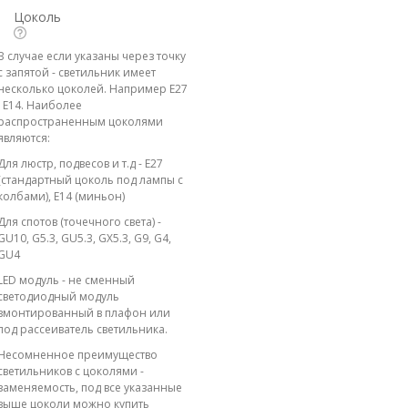
Цоколь
В случае если указаны через точку
с запятой - светильник имеет
несколько цоколей. Например E27
; E14. Наиболее
распространенным цоколями
являются:
Для люстр, подвесов и т.д - E27
(стандартный цоколь под лампы с
колбами), E14 (миньон)
Для спотов (точечного света) -
GU10, G5.3, GU5.3, GX5.3, G9, G4,
GU4
LED модуль - не сменный
светодиодный модуль
вмонтированный в плафон или
под рассеиватель светильника.
Несомненное преимущество
светильников с цоколями -
заменяемость, под все указанные
выше цоколи можно купить