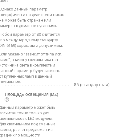
света.
Однако данный параметр
специфичен и на деле почти никак
не может быть отражен или
замерен в домашних условиях.
Любой параметр от 80 считается
(по международному стандарту
DIN 6169) хорошим и допустимым.
Если указано "зависит от типа исп.
ламп", значит у светильника нет
источника света в комплекте и
данный параметр будет зависеть
от купленных ламп в данный
светильник.
85 (стандартная)
Площадь освещения (м2)
Данный параметр может быть
посчитан точно только для
светильников с LED модулем.
Для светильника под сменные
лампы, расчет предложен из
средних по мощности