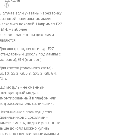
Цоколь
В случае если указаны через точку
с запятой - светильник имеет
несколько цоколей. Например E27
; E14. Наиболее
распространенным цоколями
являются:
Для люстр, подвесов и т.д - E27
(стандартный цоколь под лампы с
колбами), E14 (миньон)
Для спотов (точечного света) -
GU10, G5.3, GU5.3, GX5.3, G9, G4,
GU4
LED модуль - не сменный
светодиодный модуль
вмонтированный в плафон или
под рассеиватель светильника.
Несомненное преимущество
светильников с цоколями -
заменяемость, под все указанные
выше цоколи можно купить
отдельно светодиодные лампы и