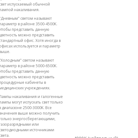
свет испускаемый обычной
лампой накаливания.
"Дневным" светом называют
параметр в районе 3500-4500К.
Чтобы представить данную
цветность можно представить
стандартный офис. Хотя иногда в
офисах используется и параметр
выше.
"Холодным" светом называют
параметр в районе 5000-6500К.
Чтобы представить данную
цветность можно представить
процедурные кабинеты в
медицинских учреждениях.
Лампы накаливания и галогенные
лампы могут испускать свет только
в диапазоне 2500-3000К. Все
значения выше можно получить
только энергосберегающими,
газоразрядными или
светодиодными источниками
света.