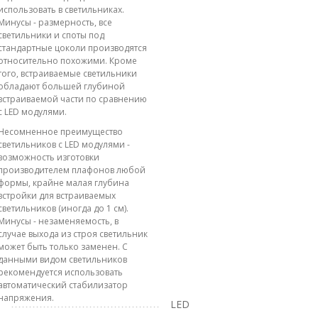
использовать в светильниках.
Минусы - размерность, все
светильники и споты под
стандартные цоколи производятся
относительно похожими. Кроме
того, встраиваемые светильники
обладают большей глубиной
встраиваемой части по сравнению
с LED модулями.
Несомненное преимущество
светильников с LED модулями -
возможность изготовки
производителем плафонов любой
формы, крайне малая глубина
встройки для встраиваемых
светильников (иногда до 1 см).
Минусы - незаменяемость, в
случае выхода из строя светильник
может быть только заменен. С
данными видом светильников
рекомендуется использовать
автоматический стабилизатор
напряжения.
LED