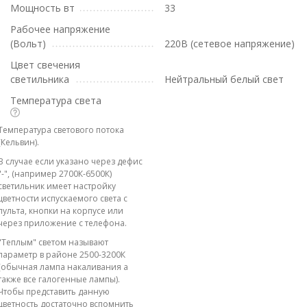
Мощность вт
33
Рабочее напряжение
(Вольт)
220В (сетевое напряжение)
Цвет свечения
светильника
Нейтральный белый свет
Температура света
Температура светового потока
(Кельвин).
В случае если указано через дефис
"-", (например 2700К-6500К)
светильник имеет настройку
цветности испускаемого света с
пульта, кнопки на корпусе или
через приложение с телефона.
"Теплым" светом называют
параметр в районе 2500-3200К
(обычная лампа накаливания а
также все галогенные лампы).
Чтобы представить данную
цветность достаточно вспомнить