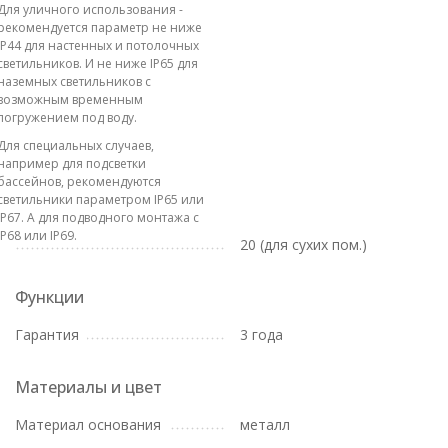
Для уличного использования -
рекомендуется параметр не ниже
IP44 для настенных и потолочных
светильников. И не ниже IP65 для
наземных светильников с
возможным временным
погружением под воду.
Для специальных случаев,
например для подсветки
бассейнов, рекомендуются
светильники параметром IP65 или
IP67. А для подводного монтажа с
IP68 или IP69.
20 (для сухих пом.)
Функции
Гарантия
3 года
Материалы и цвет
Материал основания
металл