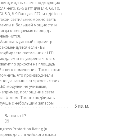
светодиодных ламп подходящих
для него. (5-6 Ватт для E14, GU10,
GU5.3, 8-9 Ватт для E27, и т.д) Но, в
такой светильник можно взять
лампы и большей мощности и
тогда освещаемая площадь
увеличится.
Учитывать данный параметр
рекомендуется если - Вы
подбираете светильник с LED
модулем и не уверены что его
хватит по яркости на площадь
Вашего помещения. Также стоит
помнить, что производители
иногда завышают яркость своих
LED модулей не учитывая,
например, поглощение света
плафоном. Так что подбирать
лучше с небольшим запасом.
5 кв. м.
Защита IP
Ingress Protection Rating (в
переводе с английского языка —