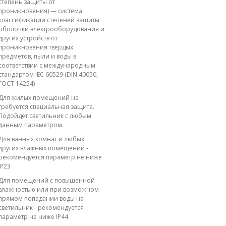
степень защиты от
проникновения) — система
классификации степеней защиты
оболочки электрооборудования и
других устройств от
проникновения твёрдых
предметов, пыли и воды в
соответствии с международным
стандартом IEC 60529 (DIN 40050,
ГОСТ 14254)
Для жилых помещений не
требуется специальная защита.
Подойдет светильник с любым
данным параметром.
Для ванных комнат и любых
других влажных помещений -
рекомендуется параметр не ниже
IP23
Для помещений с повышенной
влажностью или при возможном
прямом попадании воды на
светильник - рекомендуется
параметр не ниже IP44