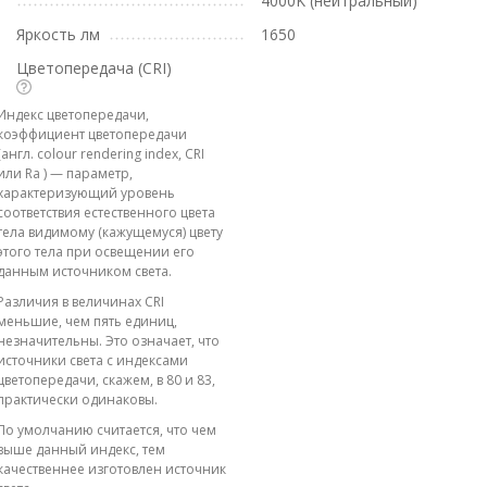
4000K (нейтральный)
Яркость лм
1650
Цветопередача (CRI)
Индекс цветопередачи,
коэффициент цветопередачи
(англ. colour rendering index, CRI
или Ra ) — параметр,
характеризующий уровень
соответствия естественного цвета
тела видимому (кажущемуся) цвету
этого тела при освещении его
данным источником света.
Различия в величинах CRI
меньшие, чем пять единиц,
незначительны. Это означает, что
источники света с индексами
цветопередачи, скажем, в 80 и 83,
практически одинаковы.
По умолчанию считается, что чем
выше данный индекс, тем
качественнее изготовлен источник