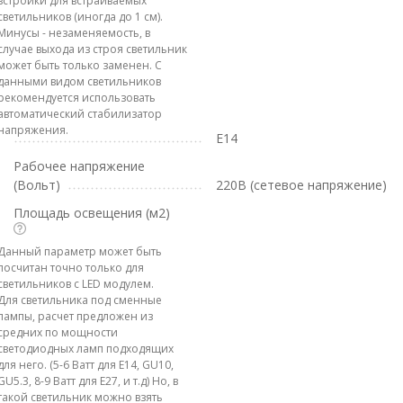
встройки для встраиваемых
светильников (иногда до 1 см).
Минусы - незаменяемость, в
случае выхода из строя светильник
может быть только заменен. С
данными видом светильников
рекомендуется использовать
автоматический стабилизатор
напряжения.
E14
Рабочее напряжение
(Вольт)
220В (сетевое напряжение)
Площадь освещения (м2)
Данный параметр может быть
посчитан точно только для
светильников с LED модулем.
Для светильника под сменные
лампы, расчет предложен из
средних по мощности
светодиодных ламп подходящих
для него. (5-6 Ватт для E14, GU10,
GU5.3, 8-9 Ватт для E27, и т.д) Но, в
такой светильник можно взять