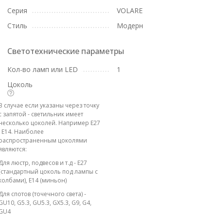
Серия
VOLARE
Стиль
Модерн
Светотехнические параметры
Кол-во ламп или LED
1
Цоколь
В случае если указаны через точку
с запятой - светильник имеет
несколько цоколей. Например E27
; E14. Наиболее
распространенным цоколями
являются:
Для люстр, подвесов и т.д - E27
(стандартный цоколь под лампы с
колбами), E14 (миньон)
Для спотов (точечного света) -
GU10, G5.3, GU5.3, GX5.3, G9, G4,
GU4