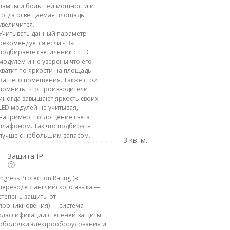
лампы и большей мощности и
тогда освещаемая площадь
увеличится.
Учитывать данный параметр
рекомендуется если - Вы
подбираете светильник с LED
модулем и не уверены что его
хватит по яркости на площадь
Вашего помещения. Также стоит
помнить, что производители
иногда завышают яркость своих
LED модулей не учитывая,
например, поглощение света
плафоном. Так что подбирать
лучше с небольшим запасом.
3 кв. м.
Защита IP
Ingress Protection Rating (в
переводе с английского языка —
степень защиты от
проникновения) — система
классификации степеней защиты
оболочки электрооборудования и