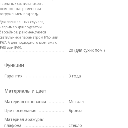
наземных светильников с
возможным временным
погружением под воду.
Для специальных случаев,
например для подсветки
бассейнов, рекомендуются
светильники параметром IP65 или
IP67. А для подводного монтажа с
IP68 или IP69.
20 (для сухих пом.)
Функции
Гарантия
3 года
Материалы и цвет
Материал основания
Металл
Цвет основания
Бронза
Материал абажура/
плафона
стекло