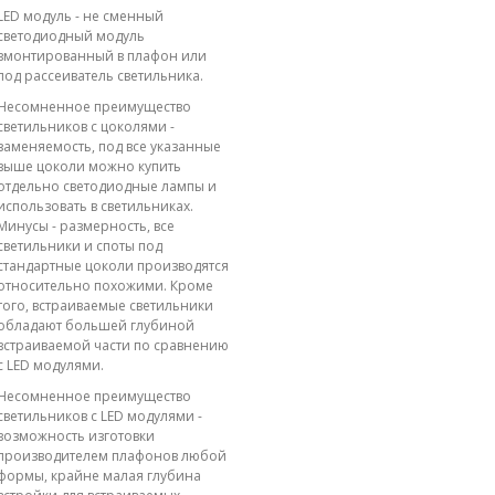
LED модуль - не сменный
светодиодный модуль
вмонтированный в плафон или
под рассеиватель светильника.
Несомненное преимущество
светильников с цоколями -
заменяемость, под все указанные
выше цоколи можно купить
отдельно светодиодные лампы и
использовать в светильниках.
Минусы - размерность, все
светильники и споты под
стандартные цоколи производятся
относительно похожими. Кроме
того, встраиваемые светильники
обладают большей глубиной
встраиваемой части по сравнению
с LED модулями.
Несомненное преимущество
светильников с LED модулями -
возможность изготовки
производителем плафонов любой
формы, крайне малая глубина