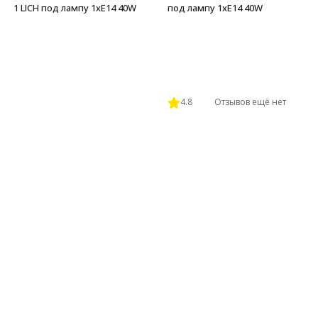
1 LICH под лампу 1xE14 40W
под лампу 1xE14 40W
4.8
Отзывов ещё нет