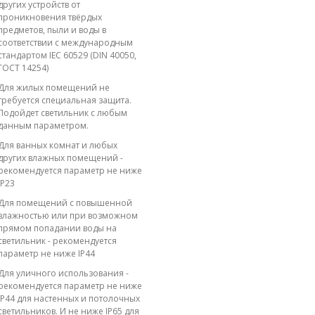
других устройств от
проникновения твёрдых
предметов, пыли и воды в
соответствии с международным
стандартом IEC 60529 (DIN 40050,
ГОСТ 14254)
Для жилых помещений не
требуется специальная защита.
Подойдет светильник с любым
данным параметром.
Для ванных комнат и любых
других влажных помещений -
рекомендуется параметр не ниже
IP23
Для помещений с повышенной
влажностью или при возможном
прямом попадании воды на
светильник - рекомендуется
параметр не ниже IP44
Для уличного использования -
рекомендуется параметр не ниже
IP44 для настенных и потолочных
светильников. И не ниже IP65 для