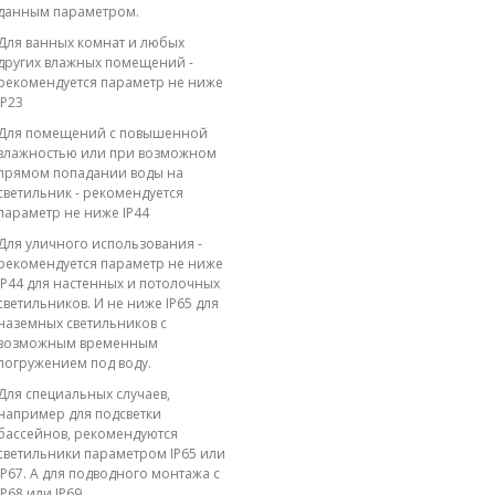
данным параметром.
Для ванных комнат и любых
других влажных помещений -
рекомендуется параметр не ниже
IP23
Для помещений с повышенной
влажностью или при возможном
прямом попадании воды на
светильник - рекомендуется
параметр не ниже IP44
Для уличного использования -
рекомендуется параметр не ниже
IP44 для настенных и потолочных
светильников. И не ниже IP65 для
наземных светильников с
возможным временным
погружением под воду.
Для специальных случаев,
например для подсветки
бассейнов, рекомендуются
светильники параметром IP65 или
IP67. А для подводного монтажа с
IP68 или IP69.