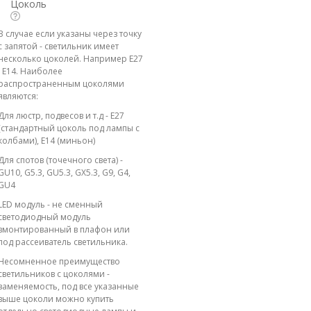
Цоколь
В случае если указаны через точку
с запятой - светильник имеет
несколько цоколей. Например E27
; E14. Наиболее
распространенным цоколями
являются:
Для люстр, подвесов и т.д - E27
(стандартный цоколь под лампы с
колбами), E14 (миньон)
Для спотов (точечного света) -
GU10, G5.3, GU5.3, GX5.3, G9, G4,
GU4
LED модуль - не сменный
светодиодный модуль
вмонтированный в плафон или
под рассеиватель светильника.
Несомненное преимущество
светильников с цоколями -
заменяемость, под все указанные
выше цоколи можно купить