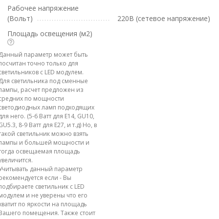
Рабочее напряжение
(Вольт)
220В (сетевое напряжение)
Площадь освещения (м2)
Данный параметр может быть
посчитан точно только для
светильников с LED модулем.
Для светильника под сменные
лампы, расчет предложен из
средних по мощности
светодиодных ламп подходящих
для него. (5-6 Ватт для E14, GU10,
GU5.3, 8-9 Ватт для E27, и т.д) Но, в
такой светильник можно взять
лампы и большей мощности и
тогда освещаемая площадь
увеличится.
Учитывать данный параметр
рекомендуется если - Вы
подбираете светильник с LED
модулем и не уверены что его
хватит по яркости на площадь
Вашего помещения. Также стоит