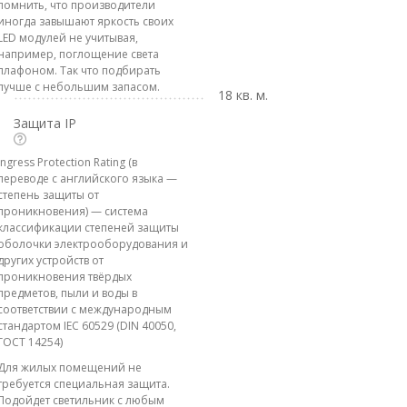
помнить, что производители
иногда завышают яркость своих
LED модулей не учитывая,
например, поглощение света
плафоном. Так что подбирать
лучше с небольшим запасом.
18 кв. м.
Защита IP
Ingress Protection Rating (в
переводе с английского языка —
степень защиты от
проникновения) — система
классификации степеней защиты
оболочки электрооборудования и
других устройств от
проникновения твёрдых
предметов, пыли и воды в
соответствии с международным
стандартом IEC 60529 (DIN 40050,
ГОСТ 14254)
Для жилых помещений не
требуется специальная защита.
Подойдет светильник с любым