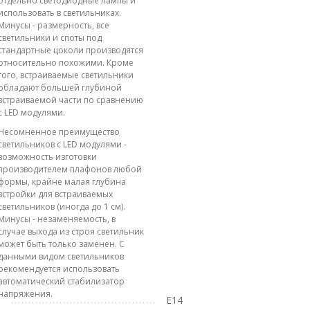
отдельно светодиодные лампы и
использовать в светильниках.
Минусы - размерность, все
светильники и споты под
стандартные цоколи производятся
относительно похожими. Кроме
того, встраиваемые светильники
обладают большей глубиной
встраиваемой части по сравнению
с LED модулями.
Несомненное преимущество
светильников с LED модулями -
возможность изготовки
производителем плафонов любой
формы, крайне малая глубина
встройки для встраиваемых
светильников (иногда до 1 см).
Минусы - незаменяемость, в
случае выхода из строя светильник
может быть только заменен. С
данными видом светильников
рекомендуется использовать
автоматический стабилизатор
напряжения.
E14