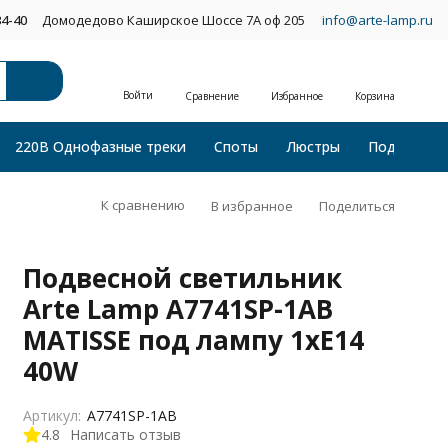
34-40
Домодедово Каширское Шоссе 7А оф 205
info@arte-lamp.ru
Войти
Сравнение
Избранное
Корзина
220В Однофазные треки
Споты
Люстры
Подвесные
К сравнению
В избранное
Поделиться
Подвесной светильник
Arte Lamp A7741SP-1AB
MATISSE под лампу 1xE14
40W
Артикул:
A7741SP-1AB
4.8
Написать отзыв