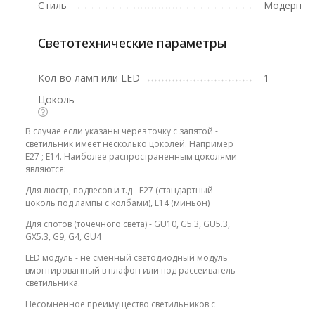
Стиль
Модерн
Светотехнические параметры
Кол-во ламп или LED
1
Цоколь
В случае если указаны через точку с запятой -
светильник имеет несколько цоколей. Например
E27 ; E14. Наиболее распространенным цоколями
являются:
Для люстр, подвесов и т.д - E27 (стандартный
цоколь под лампы с колбами), E14 (миньон)
Для спотов (точечного света) - GU10, G5.3, GU5.3,
GX5.3, G9, G4, GU4
LED модуль - не сменный светодиодный модуль
вмонтированный в плафон или под рассеиватель
светильника.
Несомненное преимущество светильников с