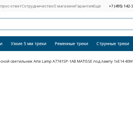
прос-ответ
Сотрудничество
О магазине
Гарантия
Ещё
+7 (495) 142-
и
Узкие 5 мм треки
Ременные треки
Струнные треки
сной светильник Arte Lamp A7741SP-1AB MATISSE под лампу 1xE14 40W