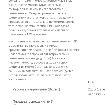
цоколями - заменяемость, под все указанные
выше цоколи можно купить отдельно
светодиодные лампы и использовать в
светильниках. Минусы - размерность, все
светильники и споты под стандартные цоколи
производятся относительно похожими. Кроме
того, встраиваемые светильники обладают
большей глубиной встраиваемой части по
сравнению с LED модулями.
Несомненное преимущество светильников с LED
модулями - возможность изготовки
производителем плафонов любой формы, крайне
малая глубина встройки для встраиваемых
светильников (иногда до 1 см). Минусы -
незаменяемость, в случае выхода из строя
светильник может быть только заменен. С
данными видом светильников рекомендуется
использовать автоматический стабилизатор
напряжения.
E14
Рабочее напряжение (Вольт)
220В (сет
напряжени
Площадь освещения (м2)