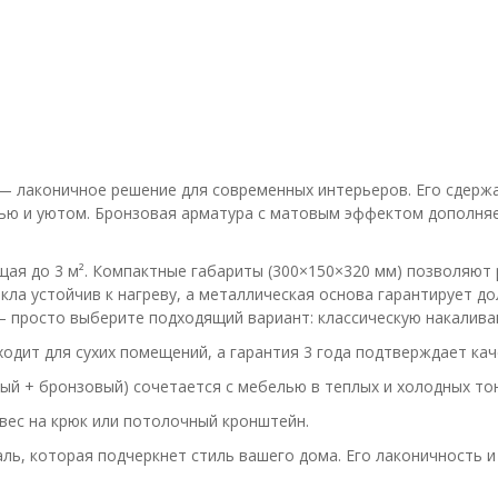
— лаконичное решение для современных интерьеров. Его сдерж
стью и уютом. Бронзовая арматура с матовым эффектом дополн
щая до 3 м². Компактные габариты (300×150×320 мм) позволяют
кла устойчив к нагреву, а металлическая основа гарантирует д
 просто выберите подходящий вариант: классическую накалива
одит для сухих помещений, а гарантия 3 года подтверждает кач
ый + бронзовый) сочетается с мебелью в теплых и холодных тон
вес на крюк или потолочный кронштейн.
аль, которая подчеркнет стиль вашего дома. Его лаконичность 