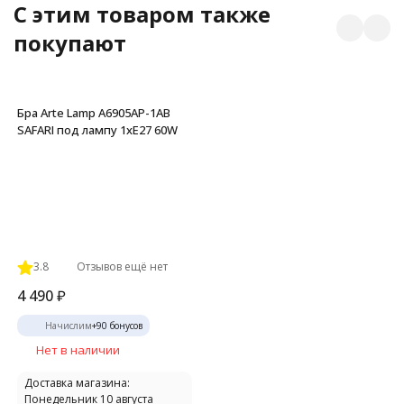
C этим товаром также
покупают
Бра Arte Lamp A6905AP-1AB
SAFARI под лампу 1xE27 60W
3.8
Отзывов ещё нет
4 490
₽
Начислим
+
90
бонусов
Нет в наличии
Доставка магазина:
Понедельник 10 августа