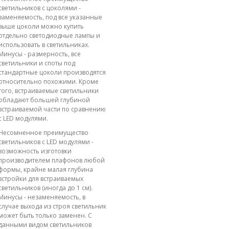
светильников с цоколями -
заменяемость, под все указанные
выше цоколи можно купить
отдельно светодиодные лампы и
использовать в светильниках.
Минусы - размерность, все
светильники и споты под
стандартные цоколи производятся
относительно похожими. Кроме
того, встраиваемые светильники
обладают большей глубиной
встраиваемой части по сравнению
с LED модулями.
Несомненное преимущество
светильников с LED модулями -
возможность изготовки
производителем плафонов любой
формы, крайне малая глубина
встройки для встраиваемых
светильников (иногда до 1 см).
Минусы - незаменяемость, в
случае выхода из строя светильник
может быть только заменен. С
данными видом светильников