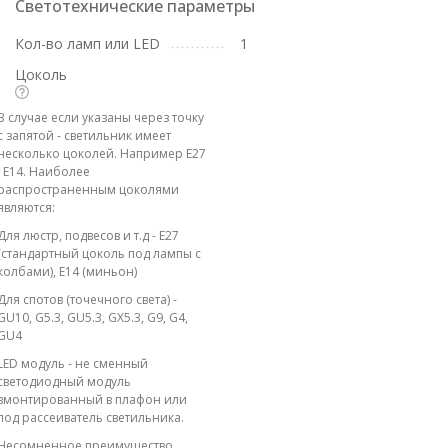
Светотехнические параметры
Кол-во ламп или LED
1
Цоколь
В случае если указаны через точку
с запятой - светильник имеет
несколько цоколей. Например E27
; E14. Наиболее
распространенным цоколями
являются:
Для люстр, подвесов и т.д - E27
(стандартный цоколь под лампы с
колбами), E14 (миньон)
Для спотов (точечного света) -
GU10, G5.3, GU5.3, GX5.3, G9, G4,
GU4
LED модуль - не сменный
светодиодный модуль
вмонтированный в плафон или
под рассеиватель светильника.
Несомненное преимущество