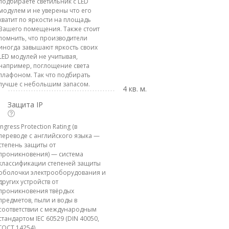
подбираете светильник с LED
модулем и не уверены что его
хватит по яркости на площадь
Вашего помещения. Также стоит
помнить, что производители
иногда завышают яркость своих
LED модулей не учитывая,
например, поглощение света
плафоном. Так что подбирать
лучше с небольшим запасом.
4 кв. м.
Защита IP
Ingress Protection Rating (в
переводе с английского языка —
степень защиты от
проникновения) — система
классификации степеней защиты
оболочки электрооборудования и
других устройств от
проникновения твёрдых
предметов, пыли и воды в
соответствии с международным
стандартом IEC 60529 (DIN 40050,
ГОСТ 14254)