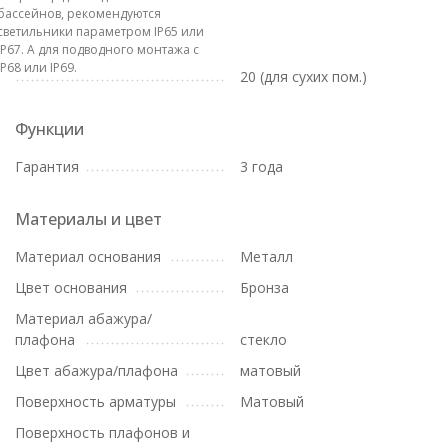
бассейнов, рекомендуются
светильники параметром IP65 или
IP67. А для подводного монтажа с
IP68 или IP69.
20 (для сухих пом.)
Функции
Гарантия
3 года
Материалы и цвет
Материал основания
Металл
Цвет основания
Бронза
Материал абажура/
плафона
стекло
Цвет абажура/плафона
матовый
Поверхность арматуры
Матовый
Поверхность плафонов и