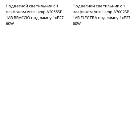
Подвесной светильник с 1
Подвесной светильник с 1
плафоном Arte Lamp A2055SP-
плафоном Arte Lamp A7002SP-
1AB BRACCIO под лампу 1xE27
1AB ELECTRA под лампу 1xE27
60W
60W