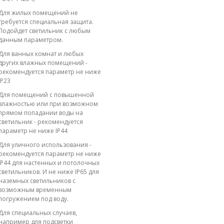
Для жилых помещений не
требуется специальная защита.
Подойдет светильник с любым
данным параметром.
Для ванных комнат и любых
других влажных помещений -
рекомендуется параметр не ниже
IP23
Для помещений с повышенной
влажностью или при возможном
прямом попадании воды на
светильник - рекомендуется
параметр не ниже IP44
Для уличного использования -
рекомендуется параметр не ниже
IP44 для настенных и потолочных
светильников. И не ниже IP65 для
наземных светильников с
возможным временным
погружением под воду.
Для специальных случаев,
например для подсветки