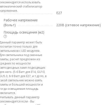
рекомендуется использовать
автоматический стабилизатор
напряжения.
E27
Рабочее напряжение
(Вольт)
220В (сетевое напряжение)
Площадь освещения (м2)
Данный параметр может быть
посчитан точно только для
светильников с LED модулем.
Для светильника под сменные
лампы, расчет предложен из
средних по мощности
светодиодных ламп подходящих
для него. (5-6 Ватт для E14, GU10,
GU5.3, 8-9 Ватт для E27, и т.д) Но, в
такой светильник можно взять
лампы и большей мощности и
тогда освещаемая площадь
увеличится.
Учитывать данный параметр
рекомендуется если - Вы