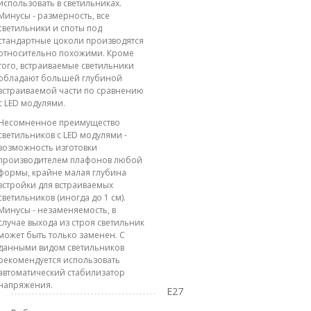
использовать в светильниках.
Минусы - размерность, все
светильники и споты под
стандартные цоколи производятся
относительно похожими. Кроме
того, встраиваемые светильники
обладают большей глубиной
встраиваемой части по сравнению
с LED модулями.
Несомненное преимущество
светильников с LED модулями -
возможность изготовки
производителем плафонов любой
формы, крайне малая глубина
встройки для встраиваемых
светильников (иногда до 1 см).
Минусы - незаменяемость, в
случае выхода из строя светильник
может быть только заменен. С
данными видом светильников
рекомендуется использовать
автоматический стабилизатор
напряжения.
E27