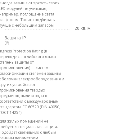
иногда завышают яркость своих
LED модулей не учитывая,
например, поглощение света
плафоном. Так что подбирать
лучше с небольшим запасом.
20 кв. м.
Защита IP
Ingress Protection Rating (в
переводе с английского языка —
степень защиты от
проникновения) — система
классификации степеней защиты
оболочки электрооборудования и
других устройств от
проникновения твёрдых
предметов, пыли и воды в
соответствии с международным
стандартом IEC 60529 (DIN 40050,
ГОСТ 14254)
Для жилых помещений не
требуется специальная защита.
Подойдет светильник с любым
данным параметром.