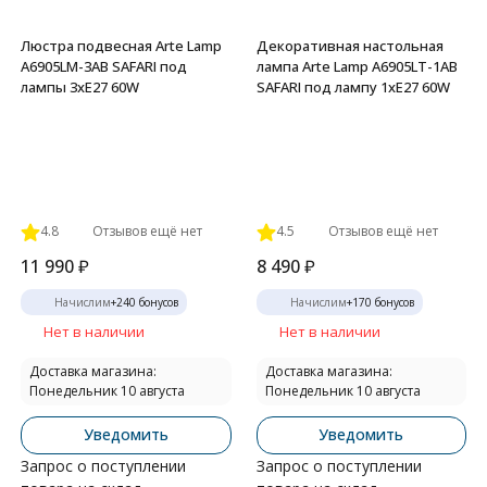
Люстра подвесная Arte Lamp
Декоративная настольная
A6905LM-3AB SAFARI под
лампа Arte Lamp A6905LT-1AB
лампы 3xE27 60W
SAFARI под лампу 1xE27 60W
4.8
Отзывов ещё нет
4.5
Отзывов ещё нет
11 990
₽
8 490
₽
Начислим
+
240
бонусов
Начислим
+
170
бонусов
Нет в наличии
Нет в наличии
Доставка магазина:
Доставка магазина:
Понедельник 10 августа
Понедельник 10 августа
Уведомить
Уведомить
Запрос о поступлении
Запрос о поступлении