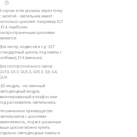
В случае если указаны через точку
с запятой - светильник имеет
несколько цоколей. Например E27
; E14. Наиболее
распространенным цоколями
являются:
Для люстр, подвесов и т.д - E27
(стандартный цоколь под лампы с
колбами), E14 (миньон)
Для спотов (точечного света) -
GU10, G5.3, GU5.3, GX5.3, G9, G4,
GU4
LED модуль - не сменный
светодиодный модуль
вмонтированный в плафон или
под рассеиватель светильника.
Несомненное преимущество
светильников с цоколями -
заменяемость, под все указанные
выше цоколи можно купить
отдельно светодиодные лампы и