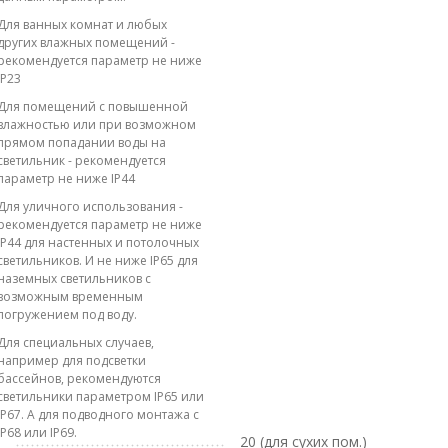
Для ванных комнат и любых
других влажных помещений -
рекомендуется параметр не ниже
IP23
Для помещений с повышенной
влажностью или при возможном
прямом попадании воды на
светильник - рекомендуется
параметр не ниже IP44
Для уличного использования -
рекомендуется параметр не ниже
IP44 для настенных и потолочных
светильников. И не ниже IP65 для
наземных светильников с
возможным временным
погружением под воду.
Для специальных случаев,
например для подсветки
бассейнов, рекомендуются
светильники параметром IP65 или
IP67. А для подводного монтажа с
IP68 или IP69.
20 (для сухих пом.)