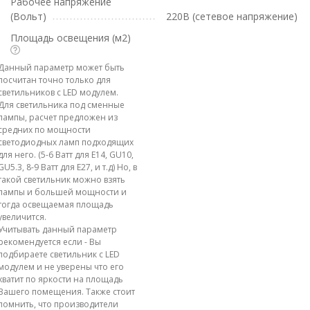
Рабочее напряжение
(Вольт)
220В (сетевое напряжение)
Площадь освещения (м2)
Данный параметр может быть
посчитан точно только для
светильников с LED модулем.
Для светильника под сменные
лампы, расчет предложен из
средних по мощности
светодиодных ламп подходящих
для него. (5-6 Ватт для E14, GU10,
GU5.3, 8-9 Ватт для E27, и т.д) Но, в
такой светильник можно взять
лампы и большей мощности и
тогда освещаемая площадь
увеличится.
Учитывать данный параметр
рекомендуется если - Вы
подбираете светильник с LED
модулем и не уверены что его
хватит по яркости на площадь
Вашего помещения. Также стоит
помнить, что производители