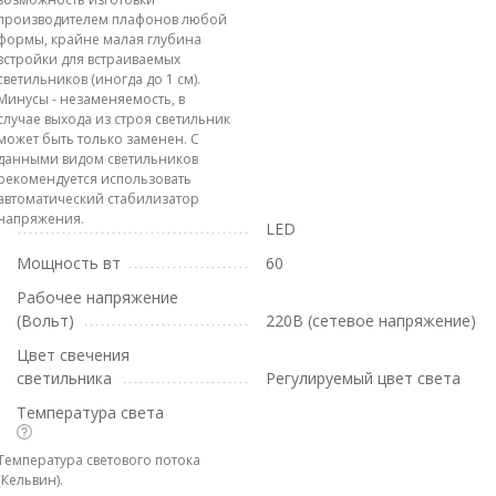
производителем плафонов любой
формы, крайне малая глубина
встройки для встраиваемых
светильников (иногда до 1 см).
Минусы - незаменяемость, в
случае выхода из строя светильник
может быть только заменен. С
данными видом светильников
рекомендуется использовать
автоматический стабилизатор
напряжения.
LED
Мощность вт
60
Рабочее напряжение
(Вольт)
220В (сетевое напряжение)
Цвет свечения
светильника
Регулируемый цвет света
Температура света
Температура светового потока
(Кельвин).