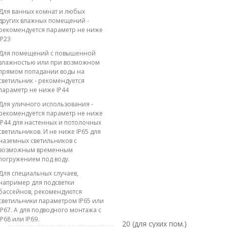
Для ванных комнат и любых
других влажных помещений -
рекомендуется параметр не ниже
IP23
Для помещений с повышенной
влажностью или при возможном
прямом попадании воды на
светильник - рекомендуется
параметр не ниже IP44
Для уличного использования -
рекомендуется параметр не ниже
IP44 для настенных и потолочных
светильников. И не ниже IP65 для
наземных светильников с
возможным временным
погружением под воду.
Для специальных случаев,
например для подсветки
бассейнов, рекомендуются
светильники параметром IP65 или
IP67. А для подводного монтажа с
IP68 или IP69.
20 (для сухих пом.)