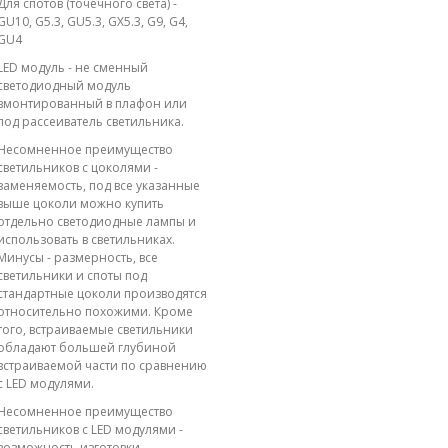
Для спотов (точечного света) -
GU10, G5.3, GU5.3, GX5.3, G9, G4,
GU4
LED модуль - не сменный
светодиодный модуль
вмонтированный в плафон или
под рассеиватель светильника.
Несомненное преимущество
светильников с цоколями -
заменяемость, под все указанные
выше цоколи можно купить
отдельно светодиодные лампы и
использовать в светильниках.
Минусы - размерность, все
светильники и споты под
стандартные цоколи производятся
относительно похожими. Кроме
того, встраиваемые светильники
обладают большей глубиной
встраиваемой части по сравнению
с LED модулями.
Несомненное преимущество
светильников с LED модулями -
возможность изготовки