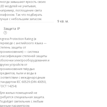
иногда завышают яркость своих
LED модулей не учитывая,
например, поглощение света
плафоном. Так что подбирать
лучше с небольшим запасом.
9 кв. м.
Защита IP
Ingress Protection Rating (в
переводе с английского языка —
степень защиты от
проникновения) — система
классификации степеней защиты
оболочки электрооборудования и
других устройств от
проникновения твёрдых
предметов, пыли и воды в
соответствии с международным
стандартом IEC 60529 (DIN 40050,
ГОСТ 14254)
Для жилых помещений не
требуется специальная защита.
Подойдет светильник с любым
данным параметром.