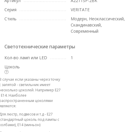
Артикул
A2211SP-2BK
Серия
VERITATE
Стиль
Модерн, Неоклассический,
Скандинавский,
Современный
Светотехнические параметры
Кол-во ламп или LED
1
Цоколь
В случае если указаны через точку
с запятой - светильник имеет
несколько цоколей. Например E27
; E14. Наиболее
распространенным цоколями
являются:
Для люстр, подвесов и т.д - E27
(стандартный цоколь под лампы с
колбами), E14 (миньон)