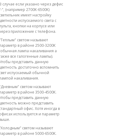
В случае если указано через дефис
"-", (например 2700К-6500К)
светильник имеет настройку
цветности испускаемого света с
пульта, кнопки на корпусе или
через приложение с телефона.
"Теплым" светом называют
параметр в районе 2500-3200К
(обычная лампа накаливания а
также все галогенные лампы).
Чтобы представить данную
цветность достаточно вспомнить
свет испускаемый обычной
лампой накаливания.
"Дневным" светом называют
параметр в районе 3500-4500К.
Чтобы представить данную
цветность можно представить
стандартный офис. Хотя иногда в
офисах используется и параметр
выше.
"Холодным" светом называют
параметр в районе 5000-6500К.