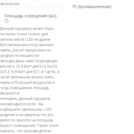
светильник.
75 (промышленная)
Площадь освещения (м2)
Данный параметр может быть
посчитан точно только для
светильников с LED модулем.
Для светильника под сменные
лампы, расчет предложен из
средних по мощности
светодиодных ламп подходящих
для него. (5-6 Ватт для E14, GU10,
GU5.3, 8-9 Ватт для E27, и т.д) Но, в
такой светильник можно взять
лампы и большей мощности и
тогда освещаемая площадь
увеличится.
Учитывать данный параметр
рекомендуется если - Вы
подбираете светильник с LED
модулем и не уверены что его
хватит по яркости на площадь
Вашего помещения. Также стоит
помнить, что производители