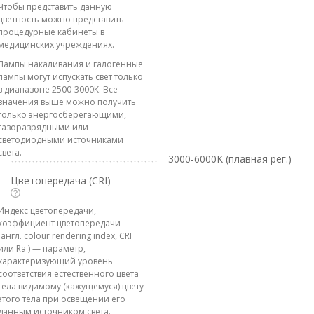
Чтобы представить данную
цветность можно представить
процедурные кабинеты в
медицинских учреждениях.
Лампы накаливания и галогенные
лампы могут испускать свет только
в диапазоне 2500-3000К. Все
значения выше можно получить
только энергосберегающими,
газоразрядными или
светодиодными источниками
света.
3000-6000K (плавная рег.)
Цветопередача (CRI)
Индекс цветопередачи,
коэффициент цветопередачи
(англ. colour rendering index, CRI
или Ra ) — параметр,
характеризующий уровень
соответствия естественного цвета
тела видимому (кажущемуся) цвету
этого тела при освещении его
данным источником света.