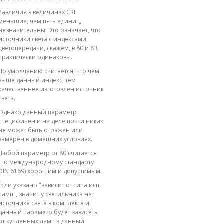
Различия в величинах CRI
меньшие, чем пять единиц,
незначительны. Это означает, что
источники света с индексами
цветопередачи, скажем, в 80 и 83,
практически одинаковы.
По умолчанию считается, что чем
выше данный индекс, тем
качественнее изготовлен источник
света.
Однако данный параметр
специфичен и на деле почти никак
не может быть отражен или
замерен в домашних условиях.
Любой параметр от 80 считается
(по международному стандарту
DIN 6169) хорошим и допустимым.
Если указано "зависит от типа исп.
ламп", значит у светильника нет
источника света в комплекте и
данный параметр будет зависеть
от купленных ламп в данный