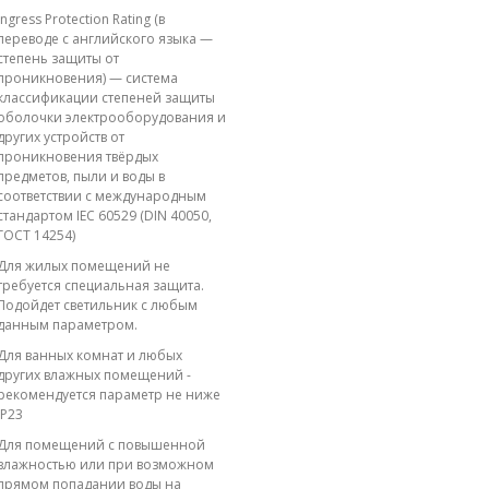
Ingress Protection Rating (в
переводе с английского языка —
степень защиты от
проникновения) — система
классификации степеней защиты
оболочки электрооборудования и
других устройств от
проникновения твёрдых
предметов, пыли и воды в
соответствии с международным
стандартом IEC 60529 (DIN 40050,
ГОСТ 14254)
Для жилых помещений не
требуется специальная защита.
Подойдет светильник с любым
данным параметром.
Для ванных комнат и любых
других влажных помещений -
рекомендуется параметр не ниже
IP23
Для помещений с повышенной
влажностью или при возможном
прямом попадании воды на