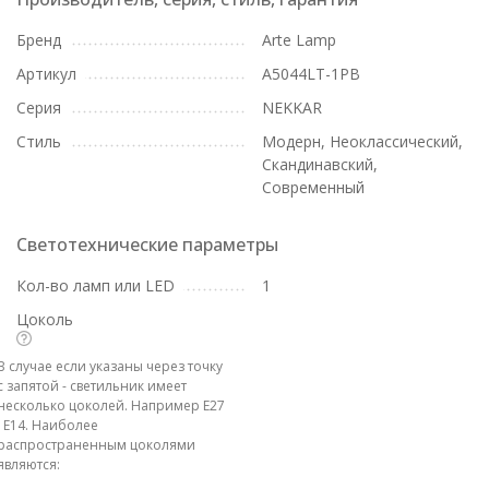
Бренд
Arte Lamp
Артикул
A5044LT-1PB
Серия
NEKKAR
Стиль
Модерн, Неоклассический,
Скандинавский,
Современный
Светотехнические параметры
Кол-во ламп или LED
1
Цоколь
В случае если указаны через точку
с запятой - светильник имеет
несколько цоколей. Например E27
; E14. Наиболее
распространенным цоколями
являются: