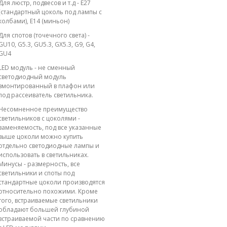
Для люстр, подвесов и т.д - E27
(стандартный цоколь под лампы с
колбами), E14 (миньон)
Для спотов (точечного света) -
GU10, G5.3, GU5.3, GX5.3, G9, G4,
GU4
LED модуль - не сменный
светодиодный модуль
вмонтированный в плафон или
под рассеиватель светильника.
Несомненное преимущество
светильников с цоколями -
заменяемость, под все указанные
выше цоколи можно купить
отдельно светодиодные лампы и
использовать в светильниках.
Минусы - размерность, все
светильники и споты под
стандартные цоколи производятся
относительно похожими. Кроме
того, встраиваемые светильники
обладают большей глубиной
встраиваемой части по сравнению