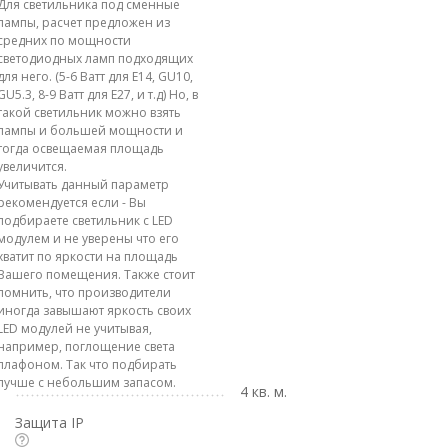
Для светильника под сменные
лампы, расчет предложен из
средних по мощности
светодиодных ламп подходящих
для него. (5-6 Ватт для E14, GU10,
GU5.3, 8-9 Ватт для E27, и т.д) Но, в
такой светильник можно взять
лампы и большей мощности и
тогда освещаемая площадь
увеличится.
Учитывать данный параметр
рекомендуется если - Вы
подбираете светильник с LED
модулем и не уверены что его
хватит по яркости на площадь
Вашего помещения. Также стоит
помнить, что производители
иногда завышают яркость своих
LED модулей не учитывая,
например, поглощение света
плафоном. Так что подбирать
лучше с небольшим запасом.
4 кв. м.
Защита IP