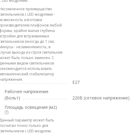
с LED модулями.
Несомненное преимущество
светильников с LED модулями -
возможность изготовки
производителем плафонов любой
формы, крайне малая глубина
встройки для встраиваемых
светильников (иногда до 1 см).
Минусы - незаменяемость, в
случае выхода из строя светильник
может быть только заменен. С
данными видом светильников
рекомендуется использовать
автоматический стабилизатор
напряжения.
E27
Рабочее напряжение
(Вольт)
220В (сетевое напряжение)
Площадь освещения (м2)
Данный параметр может быть
посчитан точно только для
светильников с LED модулем.