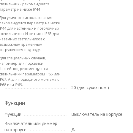
светильник - рекомендуется
параметр не ниже IP44
Для уличного использования -
рекомендуется параметр не ниже
IP44 для настенных и потолочных
светильников. И не ниже IP65 для
наземных светильников с
возможным временным
погружением под воду.
Для специальных случаев,
например для подсветки
бассейнов, рекомендуются
светильники параметром IP65 или
IP67. А для подводного монтажа с
IP68 или IP69.
20 (для сухих пом.)
Функции
Функции
Выключатель на корпусе
Выключатель или диммер
на корпусе
Да