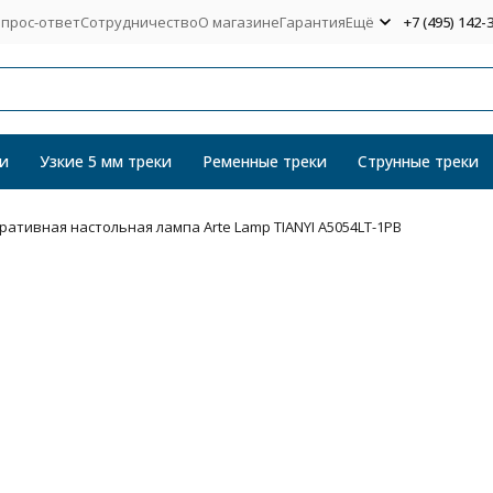
прос-ответ
Сотрудничество
О магазине
Гарантия
Ещё
+7 (495) 142-
и
Узкие 5 мм треки
Ременные треки
Струнные треки
ративная настольная лампа Arte Lamp TIANYI A5054LT-1PB