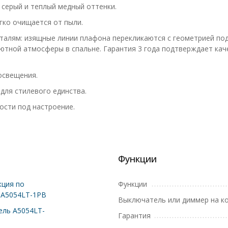
серый и теплый медный оттенки.
гко очищается от пыли.
еталям: изящные линии плафона перекликаются с геометрией по
уютной атмосферы в спальне. Гарантия 3 года подтверждает ка
освещения.
для стилевого единства.
ости под настроение.
Функции
ция по
Функции
 A5054LT-1PB
Выключатель или диммер на к
ль A5054LT-
Гарантия