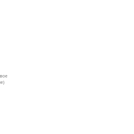
евое
е)