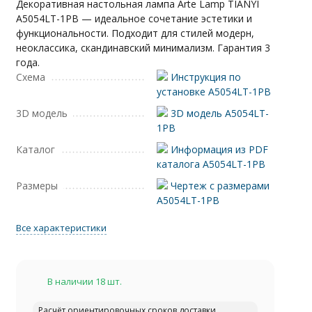
Декоративная настольная лампа Arte Lamp TIANYI
A5054LT-1PB — идеальное сочетание эстетики и
функциональности. Подходит для стилей модерн,
неоклассика, скандинавский минимализм. Гарантия 3
года.
Схема
Инструкция по
установке A5054LT-1PB
3D модель
3D модель A5054LT-
1PB
Каталог
Информация из PDF
каталога A5054LT-1PB
Размеры
Чертеж с размерами
A5054LT-1PB
Все характеристики
В наличии 18 шт.
Расчёт ориентировочных сроков доставки...