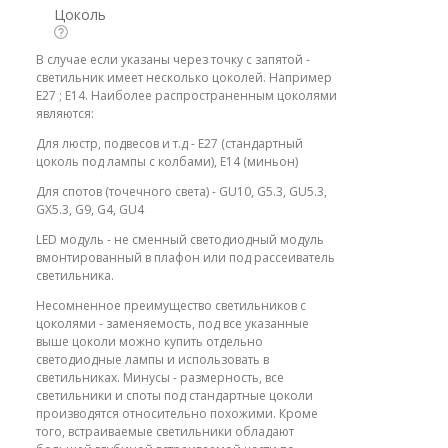
Цоколь
В случае если указаны через точку с запятой -
светильник имеет несколько цоколей. Например
E27 ; E14. Наиболее распространенным цоколями
являются:
Для люстр, подвесов и т.д - E27 (стандартный
цоколь под лампы с колбами), E14 (миньон)
Для спотов (точечного света) - GU10, G5.3, GU5.3,
GX5.3, G9, G4, GU4
LED модуль - не сменный светодиодный модуль
вмонтированный в плафон или под рассеиватель
светильника.
Несомненное преимущество светильников с
цоколями - заменяемость, под все указанные
выше цоколи можно купить отдельно
светодиодные лампы и использовать в
светильниках. Минусы - размерность, все
светильники и споты под стандартные цоколи
производятся относительно похожими. Кроме
того, встраиваемые светильники обладают