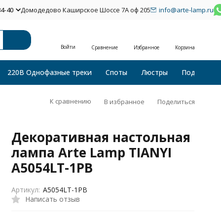
34-40
Домодедово Каширское Шоссе 7А оф 205
info@arte-lamp.ru
Войти
Сравнение
Избранное
Корзина
220В Однофазные треки
Споты
Люстры
Подвесные
К сравнению
В избранное
Поделиться
Декоративная настольная
лампа Arte Lamp TIANYI
A5054LT-1PB
Артикул:
A5054LT-1PB
Написать отзыв