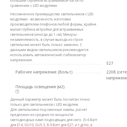
большей глубиной встраиваемой части по
сравнению с LED модулями.
Несомненное преимущество светильников с LED
модулями - возможность изготовки
производителем плафонов любой формы, крайне
малая глубина встройки для встраиваемых
светильников (иногда до 1 см). Минусы -
незаменяемость, в случае выхода из строя
светильник может быть только заменен. С
данными видом светильников рекомендуется
использовать автоматический стабилизатор
напряжения.
E27
Рабочее напряжение (Вольт)
220В (сет
напряжени
Площадь освещения (м2)
Данный параметр может быть посчитан точно
только для светильников с LED модулем.
Для светильника под сменные лампы, расчет
предложен из средних по мощности
светодиодных ламп подходящих для него. (5-6 Ватт
для E14, GU10, GU5.3, 8-9 Ватт для E27, и т.д) Но, в