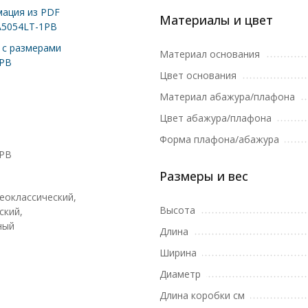
ация из PDF
Материалы и цвет
A5054LT-1PB
с размерами
Материал основания
1PB
Цвет основания
Материал абажура/плафона
Цвет абажура/плафона
Форма плафона/абажура
1PB
Размеры и вес
еоклассический,
Высота
ский,
ный
Длина
Ширина
Диаметр
Длина коробки см