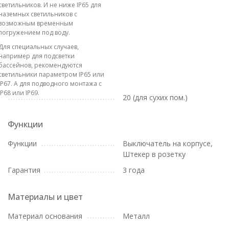
светильников. И не ниже IP65 для
наземных светильников с
возможным временным
погружением под воду.
Для специальных случаев,
например для подсветки
бассейнов, рекомендуются
светильники параметром IP65 или
IP67. А для подводного монтажа с
IP68 или IP69.
20 (для сухих пом.)
Функции
Функции
Выключатель на корпусе,
Штекер в розетку
Гарантия
3 года
Материалы и цвет
Материал основания
Металл