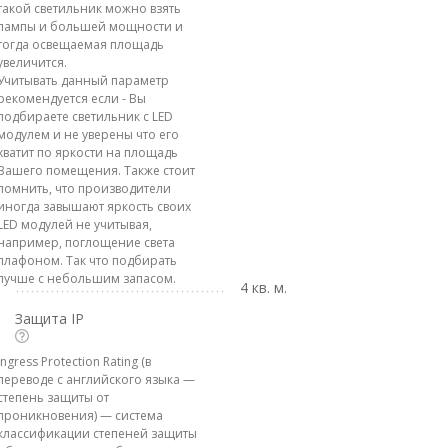
такой светильник можно взять
лампы и большей мощности и
тогда освещаемая площадь
увеличится.
Учитывать данный параметр
рекомендуется если - Вы
подбираете светильник с LED
модулем и не уверены что его
хватит по яркости на площадь
Вашего помещения. Также стоит
помнить, что производители
иногда завышают яркость своих
LED модулей не учитывая,
например, поглощение света
плафоном. Так что подбирать
лучше с небольшим запасом.
4 кв. м.
Защита IP
Ingress Protection Rating (в
переводе с английского языка —
степень защиты от
проникновения) — система
классификации степеней защиты