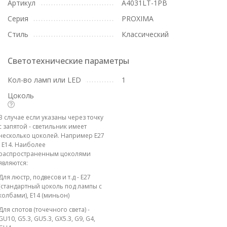
Артикул
A4031LT-1PB
Серия
PROXIMA
Стиль
Классический
Светотехнические параметры
Кол-во ламп или LED
1
Цоколь
В случае если указаны через точку
с запятой - светильник имеет
несколько цоколей. Например E27
; E14. Наиболее
распространенным цоколями
являются:
Для люстр, подвесов и т.д - E27
(стандартный цоколь под лампы с
колбами), E14 (миньон)
Для спотов (точечного света) -
GU10, G5.3, GU5.3, GX5.3, G9, G4,