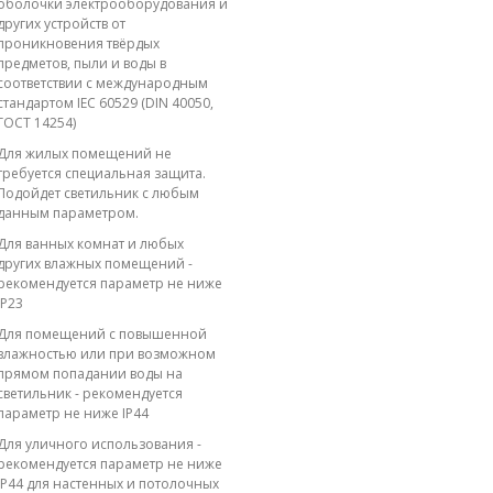
оболочки электрооборудования и
других устройств от
проникновения твёрдых
предметов, пыли и воды в
соответствии с международным
стандартом IEC 60529 (DIN 40050,
ГОСТ 14254)
Для жилых помещений не
требуется специальная защита.
Подойдет светильник с любым
данным параметром.
Для ванных комнат и любых
других влажных помещений -
рекомендуется параметр не ниже
IP23
Для помещений с повышенной
влажностью или при возможном
прямом попадании воды на
светильник - рекомендуется
параметр не ниже IP44
Для уличного использования -
рекомендуется параметр не ниже
IP44 для настенных и потолочных