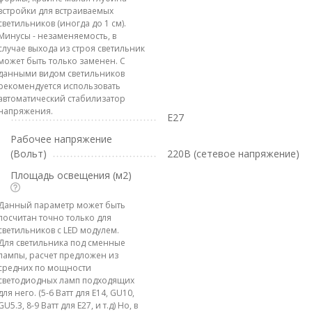
встройки для встраиваемых
светильников (иногда до 1 см).
Минусы - незаменяемость, в
случае выхода из строя светильник
может быть только заменен. С
данными видом светильников
рекомендуется использовать
автоматический стабилизатор
напряжения.
E27
Рабочее напряжение
(Вольт)
220В (сетевое напряжение)
Площадь освещения (м2)
Данный параметр может быть
посчитан точно только для
светильников с LED модулем.
Для светильника под сменные
лампы, расчет предложен из
средних по мощности
светодиодных ламп подходящих
для него. (5-6 Ватт для E14, GU10,
GU5.3, 8-9 Ватт для E27, и т.д) Но, в