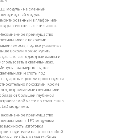
GU4
LED модуль - не сменный
светодиодный модуль
вмонтированный в плафон или
под рассеиватель светильника.
Несомненное преимущество
светильников с цоколями -
заменяемость, под все указанные
выше цоколи можно купить
отдельно светодиодные лампы и
использовать в светильниках.
Минусы - размерность, все
светильники и споты под
стандартные цоколи производятся
относительно похожими. Кроме
того, встраиваемые светильники
обладают большей глубиной
встраиваемой части по сравнению
с LED модулями.
Несомненное преимущество
светильников с LED модулями -
возможность изготовки
производителем плафонов любой
формы, крайне малая глубина