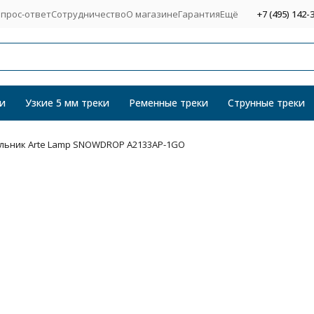
прос-ответ
Сотрудничество
О магазине
Гарантия
Ещё
+7 (495) 142-
и
Узкие 5 мм треки
Ременные треки
Струнные треки
льник Arte Lamp SNOWDROP A2133AP-1GO