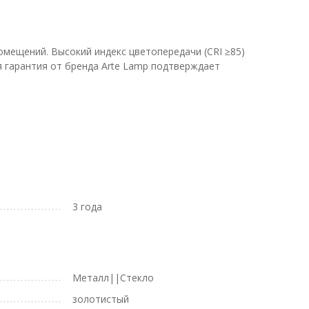
мещений. Высокий индекс цветопередачи (CRI ≥85)
я гарантия от бренда Arte Lamp подтверждает
3 года
Металл||Стекло
золотистый