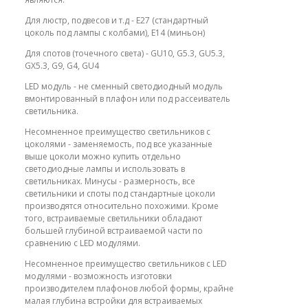
Для люстр, подвесов и т.д - E27 (стандартный
цоколь под лампы с колбами), E14 (миньон)
Для спотов (точечного света) - GU10, G5.3, GU5.3,
GX5.3, G9, G4, GU4
LED модуль - не сменный светодиодный модуль
вмонтированный в плафон или под рассеиватель
светильника.
Несомненное преимущество светильников с
цоколями - заменяемость, под все указанные
выше цоколи можно купить отдельно
светодиодные лампы и использовать в
светильниках. Минусы - размерность, все
светильники и споты под стандартные цоколи
производятся относительно похожими. Кроме
того, встраиваемые светильники обладают
большей глубиной встраиваемой части по
сравнению с LED модулями.
Несомненное преимущество светильников с LED
модулями - возможность изготовки
производителем плафонов любой формы, крайне
малая глубина встройки для встраиваемых