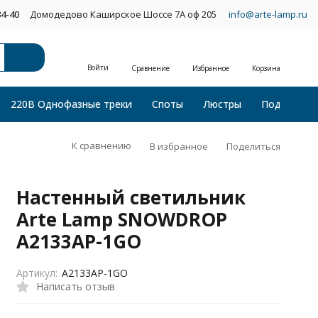
34-40
Домодедово Каширское Шоссе 7А оф 205
info@arte-lamp.ru
Войти
Сравнение
Избранное
Корзина
220В Однофазные треки
Споты
Люстры
Подвесные
К сравнению
В избранное
Поделиться
Настенный светильник
Arte Lamp SNOWDROP
A2133AP-1GO
Артикул:
A2133AP-1GO
Написать отзыв