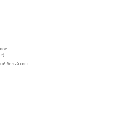
евое
е)
ый белый свет