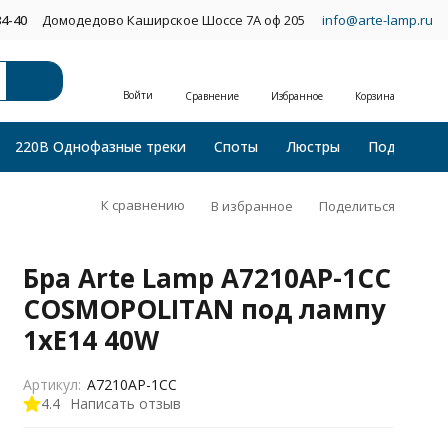
34-40
Домодедово Каширское Шоссе 7А оф 205
info@arte-lamp.ru
Войти
Сравнение
Избранное
Корзина
220В Однофазные треки
Споты
Люстры
Подвесные
К сравнению
В избранное
Поделиться
Бра Arte Lamp A7210AP-1CC
COSMOPOLITAN под лампу
1xE14 40W
Артикул:
A7210AP-1CC
4.4
Написать отзыв