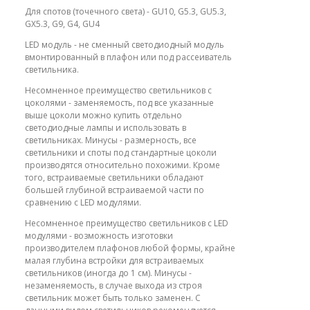
Для спотов (точечного света) - GU10, G5.3, GU5.3,
GX5.3, G9, G4, GU4
LED модуль - не сменный светодиодный модуль
вмонтированный в плафон или под рассеиватель
светильника.
Несомненное преимущество светильников с
цоколями - заменяемость, под все указанные
выше цоколи можно купить отдельно
светодиодные лампы и использовать в
светильниках. Минусы - размерность, все
светильники и споты под стандартные цоколи
производятся относительно похожими. Кроме
того, встраиваемые светильники обладают
большей глубиной встраиваемой части по
сравнению с LED модулями.
Несомненное преимущество светильников с LED
модулями - возможность изготовки
производителем плафонов любой формы, крайне
малая глубина встройки для встраиваемых
светильников (иногда до 1 см). Минусы -
незаменяемость, в случае выхода из строя
светильник может быть только заменен. С