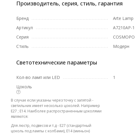
Производитель, серия, стиль, гарантия
Бренд
Arte Lamp
Артикул
A7210AP-
Серия
COSMOPO
Стиль
Модерн
Светотехнические параметры
Кол-во ламп или LED
1
Цоколь
В случае если указаны через точку с запятой -
светильник имеет несколько цоколей. Например
E27 ; E14. Наиболее распространенным цоколями
являются:
Для люстр, подвесов и т.д - E27 (стандартный
цоколь под лампы с колбами), E14 (миньон)