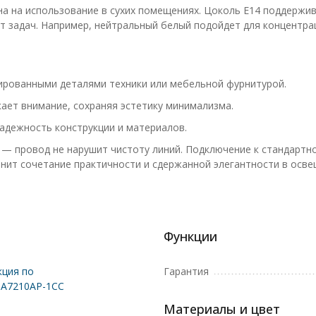
ана на использование в сухих помещениях. Цоколь E14 поддерж
от задач. Например, нейтральный белый подойдет для концентр
ированными деталями техники или мебельной фурнитурой.
ет внимание, сохраняя эстетику минимализма.
адежность конструкции и материалов.
— провод не нарушит чистоту линий. Подключение к стандартно
енит сочетание практичности и сдержанной элегантности в осве
Функции
ция по
Гарантия
 A7210AP-1CC
Материалы и цвет