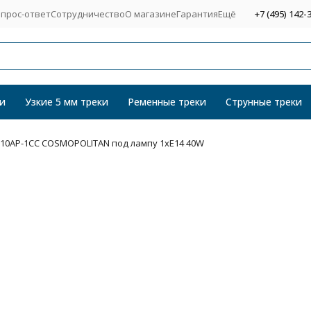
прос-ответ
Сотрудничество
О магазине
Гарантия
Ещё
+7 (495) 142-
и
Узкие 5 мм треки
Ременные треки
Струнные треки
210AP-1CC COSMOPOLITAN под лампу 1xE14 40W