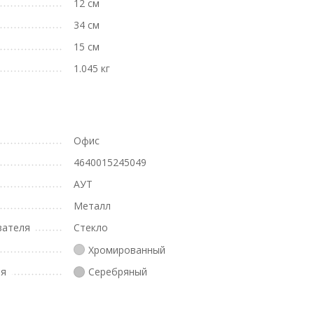
12 см
34 см
15 см
1.045 кг
Офис
4640015245049
АУТ
Металл
вателя
Стекло
Хромированный
ля
Серебряный