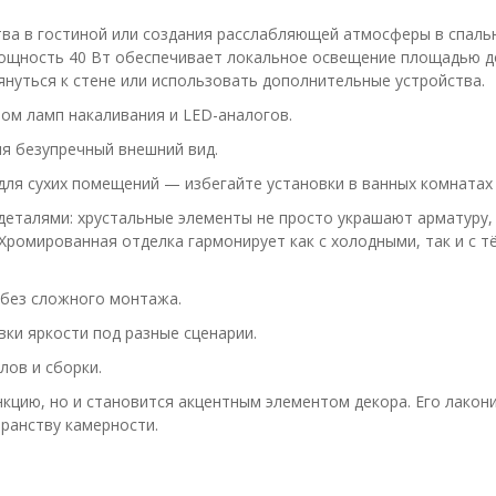
ва в гостиной или создания расслабляющей атмосферы в спаль
мощность 40 Вт обеспечивает локальное освещение площадью до
нуться к стене или использовать дополнительные устройства.
ом ламп накаливания и LED-аналогов.
я безупречный внешний вид.
для сухих помещений — избегайте установки в ванных комнатах
деталями: хрустальные элементы не просто украшают арматуру, 
Хромированная отделка гармонирует как с холодными, так и с 
 без сложного монтажа.
ки яркости под разные сценарии.
лов и сборки.
кцию, но и становится акцентным элементом декора. Его лакон
транству камерности.