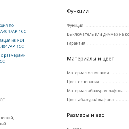
Функции
ция по
Функции
 A4047AP-1CC
Выключатель или диммер на к
ация из PDF
Гарантия
A4047AP-1CC
с размерами
Материалы и цвет
1CC
Материал основания
Цвет основания
Материал абажура/плафона
Цвет абажура/плафона
1CC
Размеры и вес
ческий,
ный