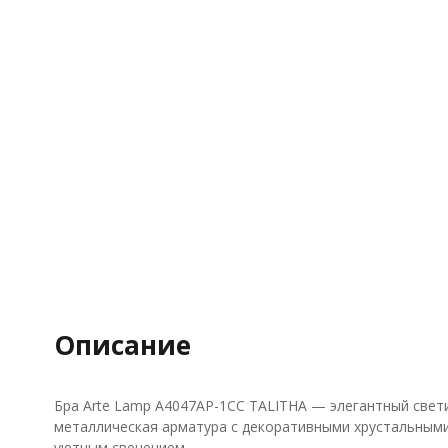
Описание
Бра Arte Lamp A4047AP-1CC TALITHA — элегантный свет
металлическая арматура с декоративными хрустальными 
уютным свечением.