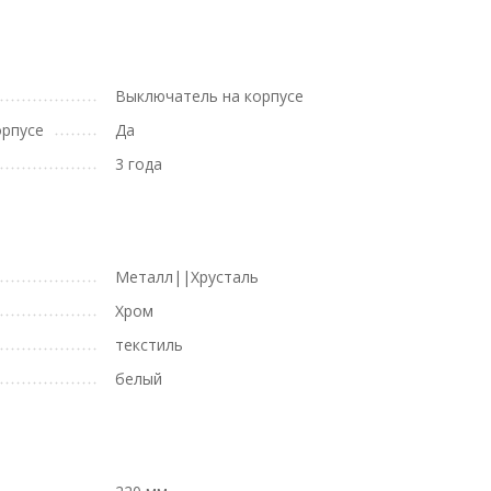
Выключатель на корпусе
орпусе
Да
3 года
Металл||Хрусталь
Хром
текстиль
белый