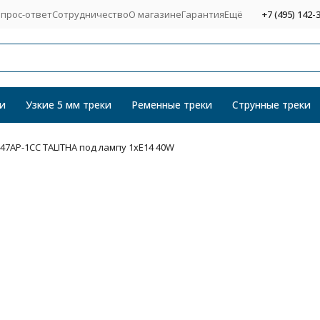
прос-ответ
Сотрудничество
О магазине
Гарантия
Ещё
+7 (495) 142-
и
Узкие 5 мм треки
Ременные треки
Струнные треки
047AP-1CC TALITHA под лампу 1xE14 40W