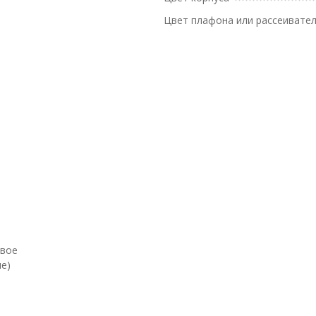
Цвет плафона или рассеивате
евое
е)