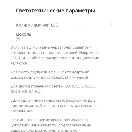
Светотехнические параметры
Кол-во ламп или LED
1
Цоколь
В случае если указаны через точку с запятой -
светильник имеет несколько цоколей. Например
E27 ; E14. Наиболее распространенным цоколями
являются:
Для люстр, подвесов и т.д - E27 (стандартный
цоколь под лампы с колбами), E14 (миньон)
Для спотов (точечного света) - GU10, G5.3, GU5.3,
GX5.3, G9, G4, GU4
LED модуль - не сменный светодиодный модуль
вмонтированный в плафон или под рассеиватель
светильника.
Несомненное преимущество светильников с
цоколями - заменяемость, под все указанные
выше цоколи можно купить отдельно