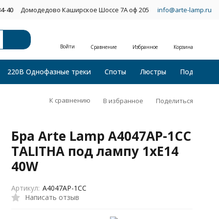
34-40
Домодедово Каширское Шоссе 7А оф 205
info@arte-lamp.ru
Войти
Сравнение
Избранное
Корзина
220В Однофазные треки
Споты
Люстры
Подвесные
К сравнению
В избранное
Поделиться
Бра Arte Lamp A4047AP-1CC
TALITHA под лампу 1xE14
40W
Артикул:
A4047AP-1CC
Написать отзыв