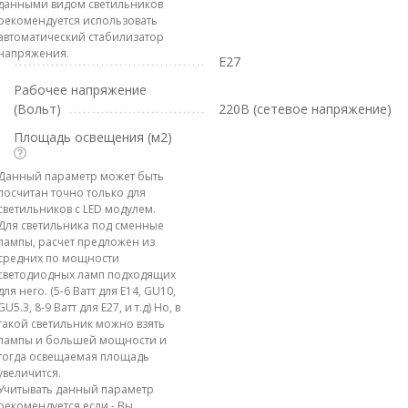
данными видом светильников
рекомендуется использовать
автоматический стабилизатор
напряжения.
E27
Рабочее напряжение
(Вольт)
220В (сетевое напряжение)
Площадь освещения (м2)
Данный параметр может быть
посчитан точно только для
светильников с LED модулем.
Для светильника под сменные
лампы, расчет предложен из
средних по мощности
светодиодных ламп подходящих
для него. (5-6 Ватт для E14, GU10,
GU5.3, 8-9 Ватт для E27, и т.д) Но, в
такой светильник можно взять
лампы и большей мощности и
тогда освещаемая площадь
увеличится.
Учитывать данный параметр
рекомендуется если - Вы