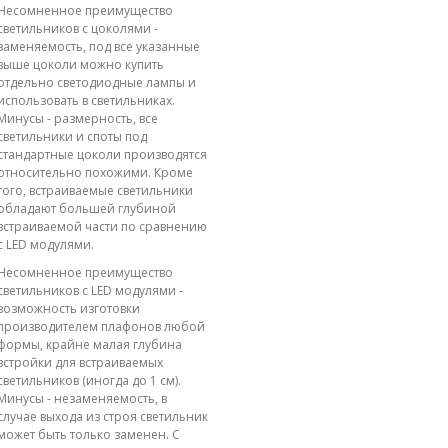
Несомненное преимущество
светильников с цоколями -
заменяемость, под все указанные
выше цоколи можно купить
отдельно светодиодные лампы и
использовать в светильниках.
Минусы - размерность, все
светильники и споты под
стандартные цоколи производятся
относительно похожими. Кроме
того, встраиваемые светильники
обладают большей глубиной
встраиваемой части по сравнению
с LED модулями.
Несомненное преимущество
светильников с LED модулями -
возможность изготовки
производителем плафонов любой
формы, крайне малая глубина
встройки для встраиваемых
светильников (иногда до 1 см).
Минусы - незаменяемость, в
случае выхода из строя светильник
может быть только заменен. С