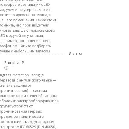
подбираете светильник с LED
модулем и не уверены что его
хватит по яркости на площадь
Вашего помещения. Также стоит
помнить, что производители
иногда завышают яркость своих
LED модулей не учитывая,
например, поглощение света
плафоном. Так что подбирать
лучше с небольшим запасом.
8 кв. м.
Защита IP
Ingress Protection Rating (в
переводе с английского языка —
степень защиты от
проникновения) — система
классификации степеней защиты
оболочки электрооборудования и
других устройств от
проникновения твёрдых
предметов, пыли и воды в
соответствии с международным
стандартом IEC 60529 (DIN 40050,