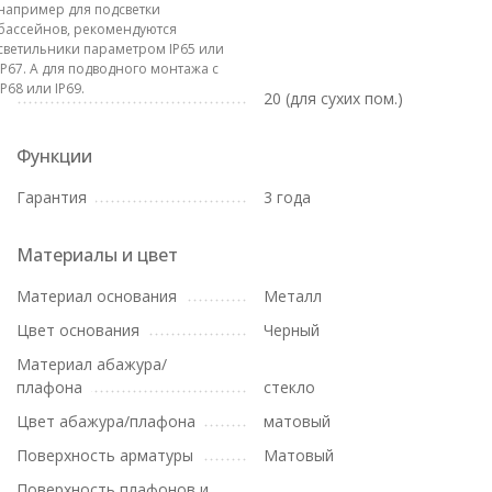
например для подсветки
бассейнов, рекомендуются
светильники параметром IP65 или
IP67. А для подводного монтажа с
IP68 или IP69.
20 (для сухих пом.)
Функции
Гарантия
3 года
Материалы и цвет
Материал основания
Металл
Цвет основания
Черный
Материал абажура/
плафона
стекло
Цвет абажура/плафона
матовый
Поверхность арматуры
Матовый
Поверхность плафонов и