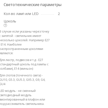
Светотехнические параметры
Кол-во ламп или LED
2
Цоколь
В случае если указаны через точку
с запятой - светильник имеет
несколько цоколей. Например E27
; E14. Наиболее
распространенным цоколями
являются:
Для люстр, подвесов и т.д - E27
(стандартный цоколь под лампы с
колбами), E14 (миньон)
Для спотов (точечного света) -
GU10, G5.3, GU5.3, GX5.3, G9, G4,
GU4
LED модуль - не сменный
светодиодный модуль
вмонтированный в плафон или
под рассеиватель светильника.