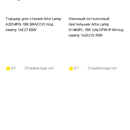
Торшер для чтения Arte Lamp
Уличный потолочный
A2054PN-1BK BRACCIO под
светильник Arte Lamp
лампу 1xE27 60W
A1460PL-1BK GALOPIN IP44 под
лампу 1xGU10 35W
4.5
Отзывов ещё нет
4.7
Отзывов ещё нет