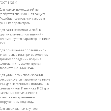
ГОСТ 14254)
Для жилых помещений не
требуется специальная защита.
Подойдет светильник с любым
данным параметром.
Для ванных комнат и любых
других влажных помещений -
рекомендуется параметр не ниже
IP23
Для помещений с повышенной
влажностью или при возможном
прямом попадании воды на
светильник - рекомендуется
параметр не ниже IP44
Для уличного использования -
рекомендуется параметр не ниже
IP44 для настенных и потолочных
светильников. И не ниже IP65 для
наземных светильников с
возможным временным
погружением под воду.
Для специальных случаев,