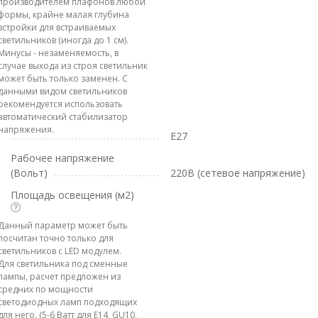
производителем плафонов любой
формы, крайне малая глубина
встройки для встраиваемых
светильников (иногда до 1 см).
Минусы - незаменяемость, в
случае выхода из строя светильник
может быть только заменен. С
данными видом светильников
рекомендуется использовать
автоматический стабилизатор
напряжения.
E27
Рабочее напряжение
(Вольт)
220В (сетевое напряжение)
Площадь освещения (м2)
Данный параметр может быть
посчитан точно только для
светильников с LED модулем.
Для светильника под сменные
лампы, расчет предложен из
средних по мощности
светодиодных ламп подходящих
для него. (5-6 Ватт для E14, GU10,