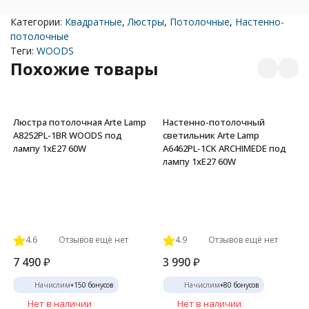
Категории:
Квадратные
,
Люстры
,
Потолочные
,
Настенно-
потолочные
Теги:
WOODS
Похожие товары
Люстра потолочная Arte Lamp
Настенно-потолочный
A8252PL-1BR WOODS под
светильник Arte Lamp
лампу 1xE27 60W
A6462PL-1CK ARCHIMEDE под
лампу 1xE27 60W
4.6
Отзывов ещё нет
4.9
Отзывов ещё нет
7 490
₽
3 990
₽
Начислим
+
150
бонусов
Начислим
+
80
бонусов
Нет в наличии
Нет в наличии