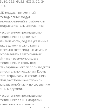
GU10, G5.3, GU5.3, GX5.3, G9, G4,
GU4
LED модуль - не сменный
светодиодный модуль
вмонтированный в плафон или
под рассеиватель светильника.
Несомненное преимущество
светильников с цоколями -
заменяемость, под все указанные
выше цоколи можно купить
отдельно светодиодные лампы и
использовать в светильниках.
Минусы - размерность, все
светильники и споты под
стандартные цоколи производятся
относительно похожими. Кроме
того, встраиваемые светильники
обладают большей глубиной
встраиваемой части по сравнению
с LED модулями.
Несомненное преимущество
светильников с LED модулями -
возможность изготовки