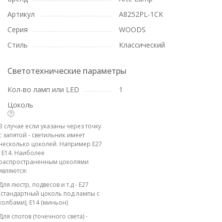
Артикул
A8252PL-1CK
Серия
WOODS
Стиль
Классический
Светотехнические параметры
Кол-во ламп или LED
1
Цоколь
В случае если указаны через точку
с запятой - светильник имеет
несколько цоколей. Например E27
; E14. Наиболее
распространенным цоколями
являются:
Для люстр, подвесов и т.д - E27
(стандартный цоколь под лампы с
колбами), E14 (миньон)
Для спотов (точечного света) -