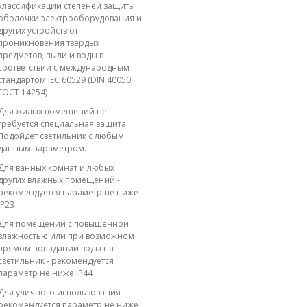
классификации степеней защиты
оболочки электрооборудования и
других устройств от
проникновения твёрдых
предметов, пыли и воды в
соответствии с международным
стандартом IEC 60529 (DIN 40050,
ГОСТ 14254)
Для жилых помещений не
требуется специальная защита.
Подойдет светильник с любым
данным параметром.
Для ванных комнат и любых
других влажных помещений -
рекомендуется параметр не ниже
IP23
Для помещений с повышенной
влажностью или при возможном
прямом попадании воды на
светильник - рекомендуется
параметр не ниже IP44
Для уличного использования -
рекомендуется параметр не ниже