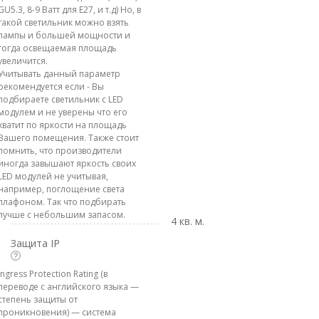
GU5.3, 8-9 Ватт для E27, и т.д) Но, в
такой светильник можно взять
лампы и большей мощности и
тогда освещаемая площадь
увеличится.
Учитывать данный параметр
рекомендуется если - Вы
подбираете светильник с LED
модулем и не уверены что его
хватит по яркости на площадь
Вашего помещения. Также стоит
помнить, что производители
иногда завышают яркость своих
LED модулей не учитывая,
например, поглощение света
плафоном. Так что подбирать
лучше с небольшим запасом.
4 кв. м.
Защита IP
Ingress Protection Rating (в
переводе с английского языка —
степень защиты от
проникновения) — система