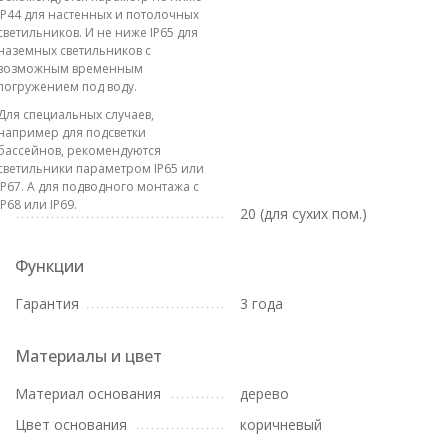
IP44 для настенных и потолочных
светильников. И не ниже IP65 для
наземных светильников с
возможным временным
погружением под воду.
Для специальных случаев,
например для подсветки
бассейнов, рекомендуются
светильники параметром IP65 или
IP67. А для подводного монтажа с
IP68 или IP69.
20 (для сухих пом.)
Функции
Гарантия
3 года
Материалы и цвет
Материал основания
дерево
Цвет основания
коричневый