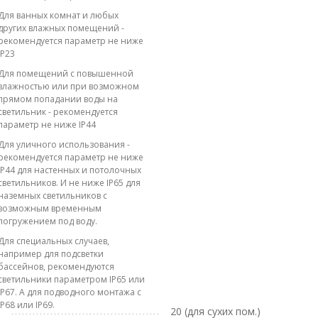
Для ванных комнат и любых
других влажных помещений -
рекомендуется параметр не ниже
IP23
Для помещений с повышенной
влажностью или при возможном
прямом попадании воды на
светильник - рекомендуется
параметр не ниже IP44
Для уличного использования -
рекомендуется параметр не ниже
IP44 для настенных и потолочных
светильников. И не ниже IP65 для
наземных светильников с
возможным временным
погружением под воду.
Для специальных случаев,
например для подсветки
бассейнов, рекомендуются
светильники параметром IP65 или
IP67. А для подводного монтажа с
IP68 или IP69.
20 (для сухих пом.)