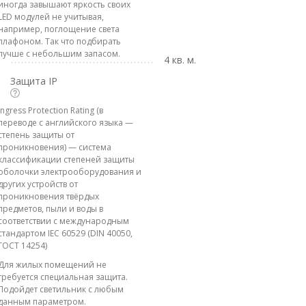
иногда завышают яркость своих
LED модулей не учитывая,
например, поглощение света
плафоном. Так что подбирать
лучше с небольшим запасом.
4 кв. м.
Защита IP
Ingress Protection Rating (в
переводе с английского языка —
степень защиты от
проникновения) — система
классификации степеней защиты
оболочки электрооборудования и
других устройств от
проникновения твёрдых
предметов, пыли и воды в
соответствии с международным
стандартом IEC 60529 (DIN 40050,
ГОСТ 14254)
Для жилых помещений не
требуется специальная защита.
Подойдет светильник с любым
данным параметром.