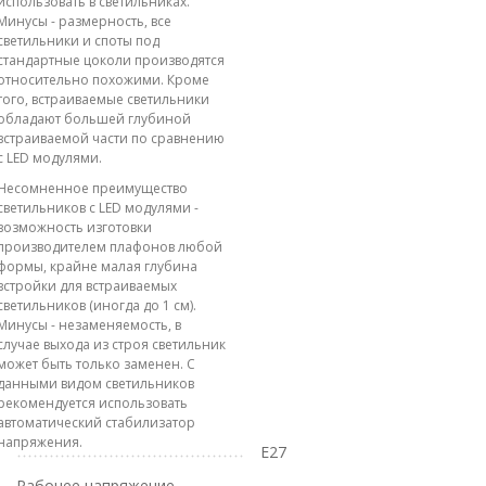
использовать в светильниках.
Минусы - размерность, все
светильники и споты под
стандартные цоколи производятся
относительно похожими. Кроме
того, встраиваемые светильники
обладают большей глубиной
встраиваемой части по сравнению
с LED модулями.
Несомненное преимущество
светильников с LED модулями -
возможность изготовки
производителем плафонов любой
формы, крайне малая глубина
встройки для встраиваемых
светильников (иногда до 1 см).
Минусы - незаменяемость, в
случае выхода из строя светильник
может быть только заменен. С
данными видом светильников
рекомендуется использовать
автоматический стабилизатор
напряжения.
E27
Рабочее напряжение