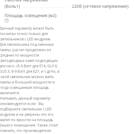
(Вольт)
220В (сетевое напряжение)
Площадь освещения (м2)
Данный параметр может быть
посчитан точно только для
светильников с LED модулем.
Для светильника под сменные
лампы, расчет предложен из
средних по мощности
светодиодных ламп подходящих
для него. (5-6 Ватт для E14, GU10,
GU5.3, 8-9 Ватт для E27, и т.д) Но, в
такой светильник можно взять
лампы и большей мощности и
тогда освещаемая площадь
увеличится.
Учитывать данный параметр
рекомендуется если - Вы
подбираете светильник с LED
модулем и не уверены что его
хватит по яркости на площадь
Вашего помещения. Также стоит
помнить, что производители