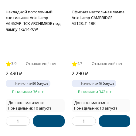
Накладной потолочный
Офисная настольная лампа
светильник Arte Lamp
Arte Lamp CAMBRIDGE
A6462AP-1CK ARCHIMEDE под
A5123LT-1BK
лампу 1xE14 40W
3.9
Отзывов ещё нет
4.7
Отзывов ещё нет
2 490
₽
2 290
₽
Начислим
+
50
бонусов
Начислим
+
46
бонусов
В наличии 36 шт.
В наличии 342 шт.
Доставка магазина:
Доставка магазина:
Понедельник 10 августа
Понедельник 10 августа