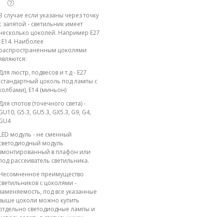
В случае если указаны через точку
с запятой - светильник имеет
несколько цоколей. Например E27
; E14. Наиболее
распространенным цоколями
являются:
Для люстр, подвесов и т.д - E27
(стандартный цоколь под лампы с
колбами), E14 (миньон)
Для спотов (точечного света) -
GU10, G5.3, GU5.3, GX5.3, G9, G4,
GU4
LED модуль - не сменный
светодиодный модуль
вмонтированный в плафон или
под рассеиватель светильника.
Несомненное преимущество
светильников с цоколями -
заменяемость, под все указанные
выше цоколи можно купить
отдельно светодиодные лампы и