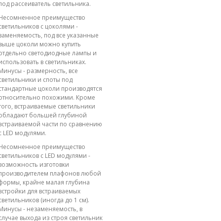
под рассеиватель светильника.
Несомненное преимущество
светильников с цоколями -
заменяемость, под все указанные
выше цоколи можно купить
отдельно светодиодные лампы и
использовать в светильниках.
Минусы - размерность, все
светильники и споты под
стандартные цоколи производятся
относительно похожими. Кроме
того, встраиваемые светильники
обладают большей глубиной
встраиваемой части по сравнению
с LED модулями.
Несомненное преимущество
светильников с LED модулями -
возможность изготовки
производителем плафонов любой
формы, крайне малая глубина
встройки для встраиваемых
светильников (иногда до 1 см).
Минусы - незаменяемость, в
случае выхода из строя светильник