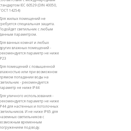
стандартом IEC 60529 (DIN 40050,
ГОСТ 14254)
Для жилых помещений не
требуется специальная защита.
Подойдет светильник с любым
данным параметром.
Для ванных комнат и любых
других влажных помещений -
рекомендуется параметр не ниже
IP23
Для помещений с повышенной
влажностью или при возможном
прямом попадании воды на
светильник - рекомендуется
параметр не ниже IP44
Для уличного использования -
рекомендуется параметр не ниже
IP44 для настенных и потолочных
светильников. И не ниже IP65 для
наземных светильников с
возможным временным
погружением под воду.