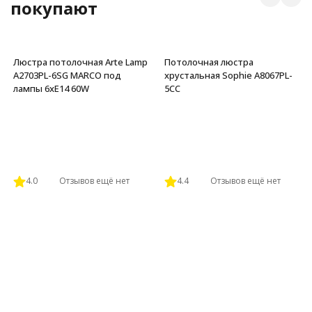
покупают
Люстра потолочная Arte Lamp
Потолочная люстра
A2703PL-6SG MARCO под
хрустальная Sophie A8067PL-
лампы 6xE14 60W
5CC
4.0
Отзывов ещё нет
4.4
Отзывов ещё нет