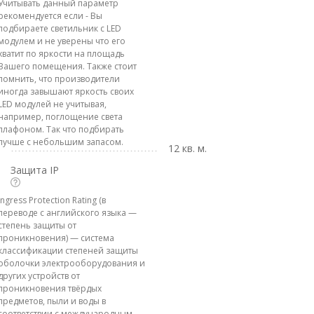
Учитывать данный параметр
рекомендуется если - Вы
подбираете светильник с LED
модулем и не уверены что его
хватит по яркости на площадь
Вашего помещения. Также стоит
помнить, что производители
иногда завышают яркость своих
LED модулей не учитывая,
например, поглощение света
плафоном. Так что подбирать
лучше с небольшим запасом.
12 кв. м.
Защита IP
Ingress Protection Rating (в
переводе с английского языка —
степень защиты от
проникновения) — система
классификации степеней защиты
оболочки электрооборудования и
других устройств от
проникновения твёрдых
предметов, пыли и воды в
соответствии с международным