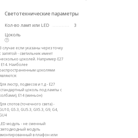
Светотехнические параметры
Кол-во ламп или LED
3
Цоколь
В случае если указаны через точку
с запятой - светильник имеет
несколько цоколей. Например E27
; E14. Наиболее
распространенным цоколями
являются:
Для люстр, подвесов и т.д - E27
(стандартный цоколь под лампы с
колбами), E14 (миньон)
Для спотов (точечного света) -
GU10, G5.3, GU5.3, GX5.3, G9, G4,
GU4
LED модуль - не сменный
светодиодный модуль
вмонтированный в плафон или