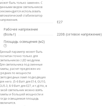
может быть только заменен. С
данными видом светильников
рекомендуется использовать
автоматический стабилизатор
напряжения.
E27
Рабочее напряжение
(Вольт)
220В (сетевое напряжение)
Площадь освещения (м2)
Данный параметр может быть
посчитан точно только для
светильников с LED модулем.
Для светильника под сменные
лампы, расчет предложен из
средних по мощности
светодиодных ламп подходящих
для него. (5-6 Ватт для E14, GU10,
GU5.3, 8-9 Ватт для E27, и т.д) Но, в
такой светильник можно взять
лампы и большей мощности и
тогда освещаемая площадь
увеличится.