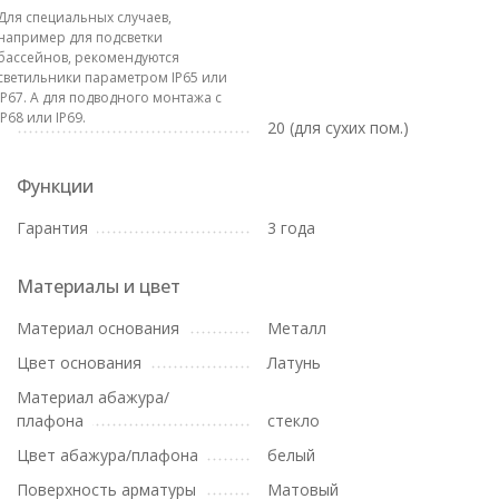
Для специальных случаев,
например для подсветки
бассейнов, рекомендуются
светильники параметром IP65 или
IP67. А для подводного монтажа с
IP68 или IP69.
20 (для сухих пом.)
Функции
Гарантия
3 года
Материалы и цвет
Материал основания
Металл
Цвет основания
Латунь
Материал абажура/
плафона
стекло
Цвет абажура/плафона
белый
Поверхность арматуры
Матовый