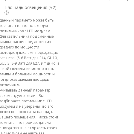
Площадь освещения (м2)
Данный параметр может быть
посчитан точно только для
светильников с LED модулем.
Для светильника под сменные
лампы, расчет предложен из
средних по мощности
светодиодных ламп подходящих
для него. (5-6 Ватт для E14, GU10,
GU5.3, 8-9 Ватт для E27, и т.д) Но, в
такой светильник можно взять
лампы и большей мощности и
тогда освещаемая площадь
увеличится.
Учитывать данный параметр
рекомендуется если - Вы
подбираете светильник с LED
модулем и не уверены что его
хватит по яркости на площадь
Вашего помещения. Также стоит
помнить, что производители
иногда завышают яркость своих
LED модулей не учитывая,