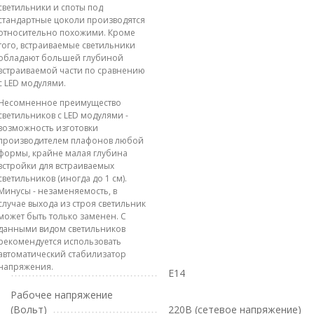
светильники и споты под
стандартные цоколи производятся
относительно похожими. Кроме
того, встраиваемые светильники
обладают большей глубиной
встраиваемой части по сравнению
с LED модулями.
Несомненное преимущество
светильников с LED модулями -
возможность изготовки
производителем плафонов любой
формы, крайне малая глубина
встройки для встраиваемых
светильников (иногда до 1 см).
Минусы - незаменяемость, в
случае выхода из строя светильник
может быть только заменен. С
данными видом светильников
рекомендуется использовать
автоматический стабилизатор
напряжения.
E14
Рабочее напряжение
(Вольт)
220В (сетевое напряжение)