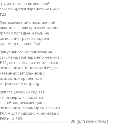
других влажных помещений -
рекомендуется параметр не ниже
IP23
Для помещений с повышенной
влажностью или при возможном
прямом попадании воды на
светильник - рекомендуется
параметр не ниже IP44
Для уличного использования -
рекомендуется параметр не ниже
IP44 для настенных и потолочных
светильников. И не ниже IP65 для
наземных светильников с
возможным временным
погружением под воду.
Для специальных случаев,
например для подсветки
бассейнов, рекомендуются
светильники параметром IP65 или
IP67. А для подводного монтажа с
IP68 или IP69.
20 (для сухих пом.)