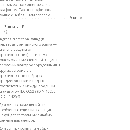
например, поглощение света
плафоном. Так что подбирать
лучше с небольшим запасом.
9 кв. м.
Защита IP
Ingress Protection Rating (в
переводе с английского языка —
степень защиты от
проникновения) — система
классификации степеней защиты
оболочки электрооборудования и
других устройств от
проникновения твёрдых
предметов, пыли и воды в
соответствии с международным
стандартом IEC 60529 (DIN 40050,
ГОСТ 14254)
Для жилых помещений не
требуется специальная защита.
Подойдет светильник с любым
данным параметром.
Для ванных комнат и любых