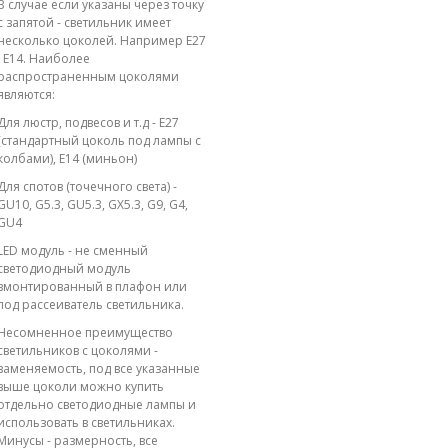
В случае если указаны через точку
с запятой - светильник имеет
несколько цоколей. Например E27
; E14. Наиболее
распространенным цоколями
являются:
Для люстр, подвесов и т.д - E27
(стандартный цоколь под лампы с
колбами), E14 (миньон)
Для спотов (точечного света) -
GU10, G5.3, GU5.3, GX5.3, G9, G4,
GU4
LED модуль - не сменный
светодиодный модуль
вмонтированный в плафон или
под рассеиватель светильника.
Несомненное преимущество
светильников с цоколями -
заменяемость, под все указанные
выше цоколи можно купить
отдельно светодиодные лампы и
использовать в светильниках.
Минусы - размерность, все