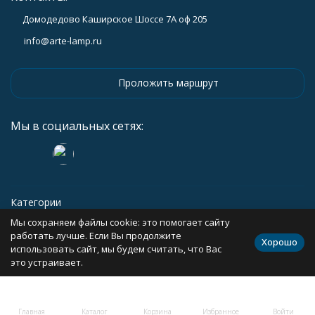
Домодедово Каширское Шоссе 7А оф 205
info@arte-lamp.ru
Проложить маршрут
Мы в социальных сетях:
Категории
Мы сохраняем файлы cookie: это помогает сайту
Информация
работать лучше. Если Вы продолжите
Хорошо
использовать сайт, мы будем считать, что Вас
это устраивает.
Политика персональных данных
Карта сайта
Главная
Каталог
Корзина
Избранное
Войти