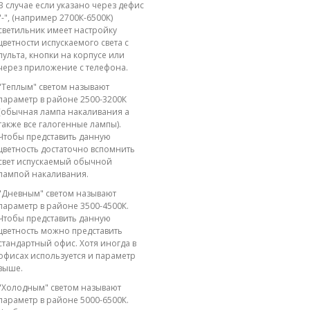
В случае если указано через дефис
"-", (например 2700К-6500К)
светильник имеет настройку
цветности испускаемого света с
пульта, кнопки на корпусе или
через приложение с телефона.
"Теплым" светом называют
параметр в районе 2500-3200К
(обычная лампа накаливания а
также все галогенные лампы).
Чтобы представить данную
цветность достаточно вспомнить
свет испускаемый обычной
лампой накаливания.
"Дневным" светом называют
параметр в районе 3500-4500К.
Чтобы представить данную
цветность можно представить
стандартный офис. Хотя иногда в
офисах используется и параметр
выше.
"Холодным" светом называют
параметр в районе 5000-6500К.