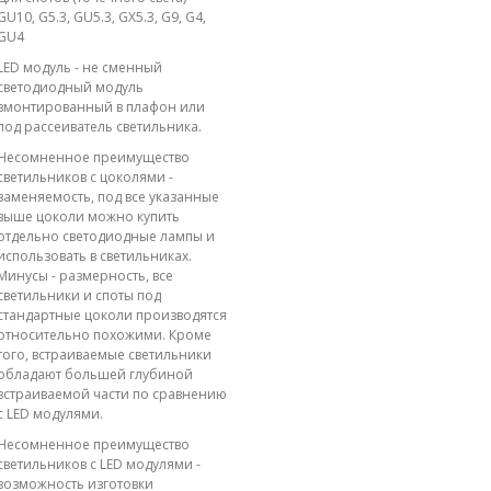
GU10, G5.3, GU5.3, GX5.3, G9, G4,
GU4
LED модуль - не сменный
светодиодный модуль
вмонтированный в плафон или
под рассеиватель светильника.
Несомненное преимущество
светильников с цоколями -
заменяемость, под все указанные
выше цоколи можно купить
отдельно светодиодные лампы и
использовать в светильниках.
Минусы - размерность, все
светильники и споты под
стандартные цоколи производятся
относительно похожими. Кроме
того, встраиваемые светильники
обладают большей глубиной
встраиваемой части по сравнению
с LED модулями.
Несомненное преимущество
светильников с LED модулями -
возможность изготовки