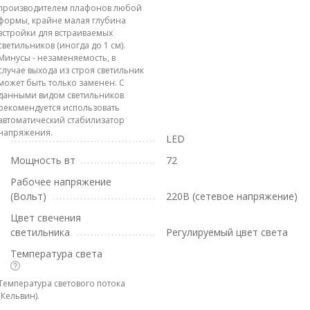
производителем плафонов любой
формы, крайне малая глубина
встройки для встраиваемых
светильников (иногда до 1 см).
Минусы - незаменяемость, в
случае выхода из строя светильник
может быть только заменен. С
данными видом светильников
рекомендуется использовать
автоматический стабилизатор
напряжения.
LED
Мощность вт
72
Рабочее напряжение
(Вольт)
220В (сетевое напряжение)
Цвет свечения
светильника
Регулируемый цвет света
Температура света
Температура светового потока
(Кельвин).