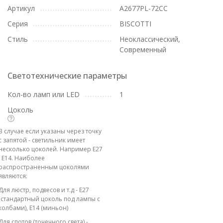
Артикул
A2677PL-72CC
Серия
BISCOTTI
Стиль
Неоклассический,
Современный
Светотехнические параметры
Кол-во ламп или LED
1
Цоколь
В случае если указаны через точку
с запятой - светильник имеет
несколько цоколей. Например E27
; E14. Наиболее
распространенным цоколями
являются:
Для люстр, подвесов и т.д - E27
(стандартный цоколь под лампы с
колбами), E14 (миньон)
Для спотов (точечного света) -