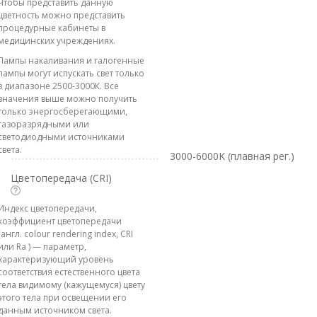
Чтобы представить данную
цветность можно представить
процедурные кабинеты в
медицинских учреждениях.
Лампы накаливания и галогенные
лампы могут испускать свет только
в диапазоне 2500-3000К. Все
значения выше можно получить
только энергосберегающими,
газоразрядными или
светодиодными источниками
света.
3000-6000K (плавная рег.)
Цветопередача (CRI)
Индекс цветопередачи,
коэффициент цветопередачи
(англ. colour rendering index, CRI
или Ra ) — параметр,
характеризующий уровень
соответствия естественного цвета
тела видимому (кажущемуся) цвету
этого тела при освещении его
данным источником света.