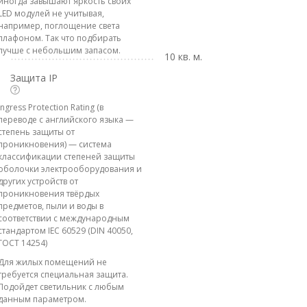
иногда завышают яркость своих
LED модулей не учитывая,
например, поглощение света
плафоном. Так что подбирать
лучше с небольшим запасом.
10 кв. м.
Защита IP
Ingress Protection Rating (в
переводе с английского языка —
степень защиты от
проникновения) — система
классификации степеней защиты
оболочки электрооборудования и
других устройств от
проникновения твёрдых
предметов, пыли и воды в
соответствии с международным
стандартом IEC 60529 (DIN 40050,
ГОСТ 14254)
Для жилых помещений не
требуется специальная защита.
Подойдет светильник с любым
данным параметром.