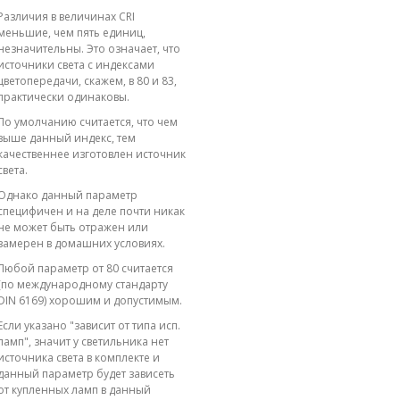
Различия в величинах CRI
меньшие, чем пять единиц,
незначительны. Это означает, что
источники света с индексами
цветопередачи, скажем, в 80 и 83,
практически одинаковы.
По умолчанию считается, что чем
выше данный индекс, тем
качественнее изготовлен источник
света.
Однако данный параметр
специфичен и на деле почти никак
не может быть отражен или
замерен в домашних условиях.
Любой параметр от 80 считается
(по международному стандарту
DIN 6169) хорошим и допустимым.
Если указано "зависит от типа исп.
ламп", значит у светильника нет
источника света в комплекте и
данный параметр будет зависеть
от купленных ламп в данный