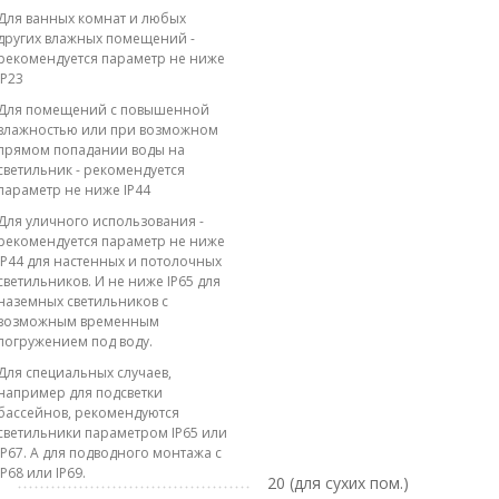
Для ванных комнат и любых
других влажных помещений -
рекомендуется параметр не ниже
IP23
Для помещений с повышенной
влажностью или при возможном
прямом попадании воды на
светильник - рекомендуется
параметр не ниже IP44
Для уличного использования -
рекомендуется параметр не ниже
IP44 для настенных и потолочных
светильников. И не ниже IP65 для
наземных светильников с
возможным временным
погружением под воду.
Для специальных случаев,
например для подсветки
бассейнов, рекомендуются
светильники параметром IP65 или
IP67. А для подводного монтажа с
IP68 или IP69.
20 (для сухих пом.)