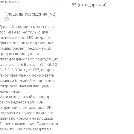
светильник.
85 (стандартная)
Площадь освещения (м2)
Данный параметр может быть
посчитан точно только для
светильников с LED модулем.
Для светильника под сменные
лампы, расчет предложен из
средних по мощности
светодиодных ламп подходящих
для него. (5-6 Ватт для E14, GU10,
GU5.3, 8-9 Ватт для E27, и т.д) Но, в
такой светильник можно взять
лампы и большей мощности и
тогда освещаемая площадь
увеличится.
Учитывать данный параметр
рекомендуется если - Вы
подбираете светильник с LED
модулем и не уверены что его
хватит по яркости на площадь
Вашего помещения. Также стоит
помнить, что производители