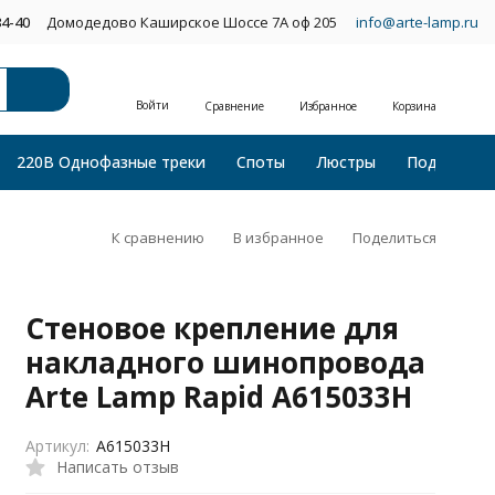
34-40
Домодедово Каширское Шоссе 7А оф 205
info@arte-lamp.ru
Войти
Сравнение
Избранное
Корзина
220В Однофазные треки
Споты
Люстры
Подвесные
К сравнению
В избранное
Поделиться
Стеновое крепление для
накладного шинопровода
Arte Lamp Rapid A615033H
Артикул:
A615033H
Написать отзыв