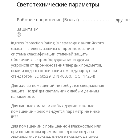
Светотехнические параметры
Рабочее напряжение (Вольт)
другое
Защита IP
Ingress Protection Rating (в переводе с английского
языка — степень защиты от проникновения) —
система классификации степеней защиты
оболочки электрооборудования и других
устройств от проникновения твёрдых предметов,
пыли и воды в соответствии с международным
стандартом IEC 60529 (DIN 40050, ГОСТ 14254)
Для жилых помещений не требуется специальная
защита. Подойдет светильник с любым данным
параметром.
Для ванных комнат и любых других влажных
помещений - рекомендуется параметр не ниже
IP23
Для помещений с повышенной влажностью или
при возможном прямом попадании воды на
светильник - рекомендуется параметр не ниже