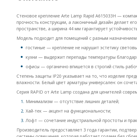
Стеновое крепление Arte Lamp Rapid A615033H — компа
прочность конструкции, а лаконичный дизайн делает ег
пространстве, а ширина 44 мм гарантирует устойчивость
Модель подходит для помещений с разным назначением
гостиные — крепление не нарушит эстетику световы
кухни — выдержит перепады температуры благодар
офисы — органично впишется в строгий стиль рабо
Степень защиты IP20 указывает на то, что изделие пре
влажности. Белый цвет арматуры универсален: он сочет
Серия RAPID от Arte Lamp создана для ценителей совре
Минимализм — отсутствие лишних деталей;
Хай-тек — акцент на функциональности;
Лофт — сочетание индустриальной простоты и прак
Производитель предоставляет 3 года гарантии, подтвер
системы освещения, которая работает годами без сбоев