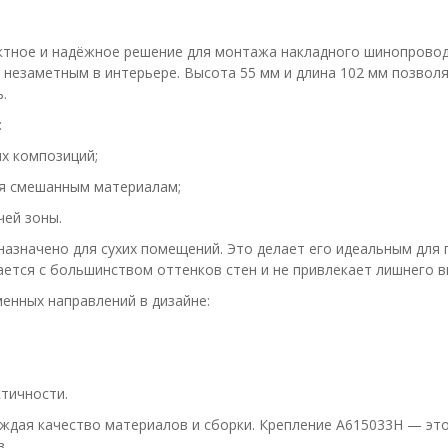
ктное и надёжное решение для монтажа накладного шинопровод
о незаметным в интерьере. Высота 55 мм и длина 102 мм позвол
.
:
х композиций;
я смешанным материалам;
чей зоны.
дназначено для сухих помещений. Это делает его идеальным для
ается с большинством оттенков стен и не привлекает лишнего в
менных направлений в дизайне:
тичности.
ждая качество материалов и сборки. Крепление A615033H — это
.