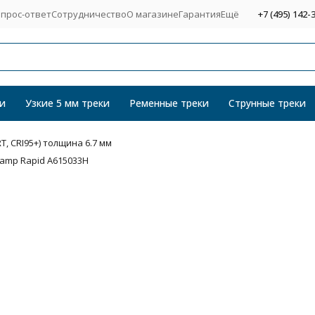
прос-ответ
Сотрудничество
О магазине
Гарантия
Ещё
+7 (495) 142-
и
Узкие 5 мм треки
Ременные треки
Струнные треки
T, CRI95+) толщина 6.7 мм
amp Rapid A615033H