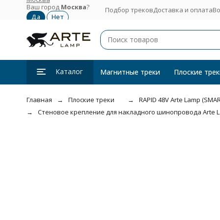
Ваш город
Москва
?
Подбор треков
Доставка и оплата
Во
Каталог
Магнитные треки
Плоские трек
Главная
Плоские треки
RAPID 48V Arte Lamp (SMAR
Стеновое крепление для накладного шинопровода Arte L