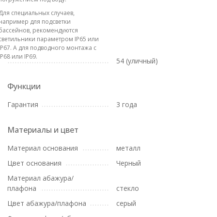
Для специальных случаев,
например для подсветки
бассейнов, рекомендуются
светильники параметром IP65 или
IP67. А для подводного монтажа с
IP68 или IP69.
54 (уличный)
Функции
Гарантия
3 года
Материалы и цвет
Материал основания
металл
Цвет основания
Черный
Материал абажура/
плафона
стекло
Цвет абажура/плафона
серый