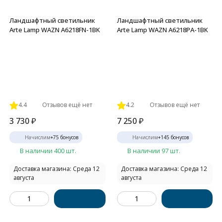
Ландшафтный светильник
Ландшафтный светильник
Arte Lamp WAZN A6218FN-1BK
Arte Lamp WAZN A6218PA-1BK
4.4
Отзывов ещё нет
4.2
Отзывов ещё нет
3 730
₽
7 250
₽
Начислим
+
75
бонусов
Начислим
+
145
бонусов
В наличии 400 шт.
В наличии 97 шт.
Доставка магазина: Среда 12
Доставка магазина: Среда 12
августа
августа