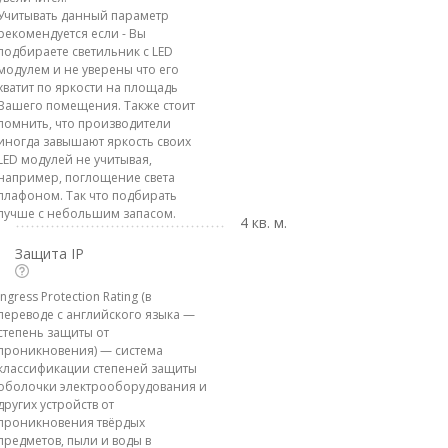
Учитывать данный параметр
рекомендуется если - Вы
подбираете светильник с LED
модулем и не уверены что его
хватит по яркости на площадь
Вашего помещения. Также стоит
помнить, что производители
иногда завышают яркость своих
LED модулей не учитывая,
например, поглощение света
плафоном. Так что подбирать
лучше с небольшим запасом.
4 кв. м.
Защита IP
Ingress Protection Rating (в
переводе с английского языка —
степень защиты от
проникновения) — система
классификации степеней защиты
оболочки электрооборудования и
других устройств от
проникновения твёрдых
предметов, пыли и воды в