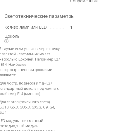
Современный
Светотехнические параметры
Кол-во ламп или LED
1
Цоколь
В случае если указаны через точку
с запятой - светильник имеет
несколько цоколей. Например E27
; E14. Наиболее
распространенным цоколями
являются:
Для люстр, подвесов и т.д - E27
(стандартный цоколь под лампы с
колбами), E14 (миньон)
Для спотов (точечного света) -
GU10, G5.3, GU5.3, GX5.3, G9, G4,
GU4
LED модуль - не сменный
светодиодный модуль