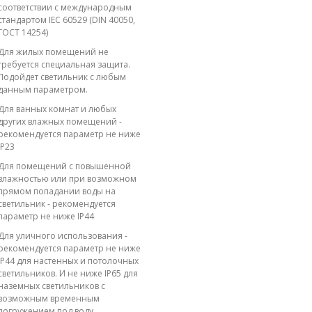
соответствии с международным
стандартом IEC 60529 (DIN 40050,
ГОСТ 14254)
Для жилых помещений не
требуется специальная защита.
Подойдет светильник с любым
данным параметром.
Для ванных комнат и любых
других влажных помещений -
рекомендуется параметр не ниже
IP23
Для помещений с повышенной
влажностью или при возможном
прямом попадании воды на
светильник - рекомендуется
параметр не ниже IP44
Для уличного использования -
рекомендуется параметр не ниже
IP44 для настенных и потолочных
светильников. И не ниже IP65 для
наземных светильников с
возможным временным
погружением под воду.