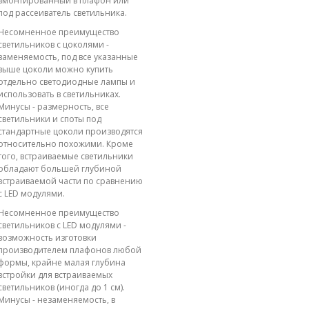
вмонтированный в плафон или
под рассеиватель светильника.
Несомненное преимущество
светильников с цоколями -
заменяемость, под все указанные
выше цоколи можно купить
отдельно светодиодные лампы и
использовать в светильниках.
Минусы - размерность, все
светильники и споты под
стандартные цоколи производятся
относительно похожими. Кроме
того, встраиваемые светильники
обладают большей глубиной
встраиваемой части по сравнению
с LED модулями.
Несомненное преимущество
светильников с LED модулями -
возможность изготовки
производителем плафонов любой
формы, крайне малая глубина
встройки для встраиваемых
светильников (иногда до 1 см).
Минусы - незаменяемость, в