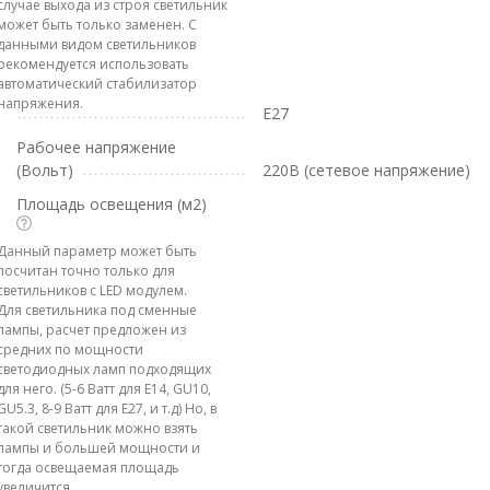
случае выхода из строя светильник
может быть только заменен. С
данными видом светильников
рекомендуется использовать
автоматический стабилизатор
напряжения.
E27
Рабочее напряжение
(Вольт)
220В (сетевое напряжение)
Площадь освещения (м2)
Данный параметр может быть
посчитан точно только для
светильников с LED модулем.
Для светильника под сменные
лампы, расчет предложен из
средних по мощности
светодиодных ламп подходящих
для него. (5-6 Ватт для E14, GU10,
GU5.3, 8-9 Ватт для E27, и т.д) Но, в
такой светильник можно взять
лампы и большей мощности и
тогда освещаемая площадь
увеличится.