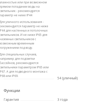
влажностью или при возможном
прямом попадании воды на
светильник - рекомендуется
параметр не ниже IP44
Для уличного использования -
рекомендуется параметр не ниже
IP44 для настенных и потолочных
светильников. И не ниже IP65 для
наземных светильников с
возможным временным
погружением под воду.
Для специальных случаев,
например для подсветки
бассейнов, рекомендуются
светильники параметром IP65 или
IP67. А для подводного монтажа с
IP68 или IP69.
54 (уличный)
Функции
Гарантия
3 года