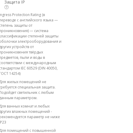
Защита IP
Ingress Protection Rating (в
переводе с английского языка —
степень защиты от
проникновения) — система
классификации степеней защиты
оболочки электрооборудования и
других устройств от
проникновения твёрдых
предметов, пыли и воды в
соответствии с международным
стандартом IEC 60529 (DIN 40050,
ГОСТ 14254)
Для жилых помещений не
требуется специальная защита.
Подойдет светильник с любым
данным параметром.
Для ванных комнат и любых
других влажных помещений -
рекомендуется параметр не ниже
IP23
Для помещений с повышенной