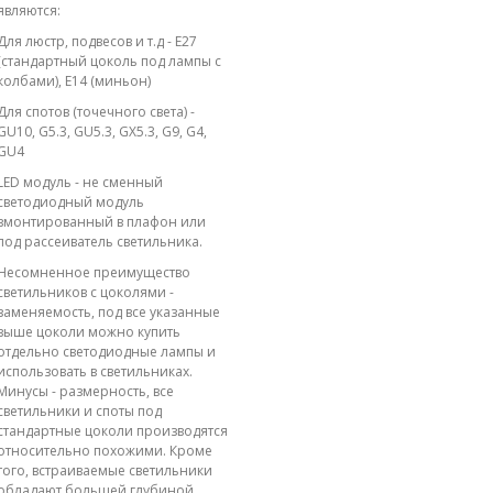
являются:
Для люстр, подвесов и т.д - E27
(стандартный цоколь под лампы с
колбами), E14 (миньон)
Для спотов (точечного света) -
GU10, G5.3, GU5.3, GX5.3, G9, G4,
GU4
LED модуль - не сменный
светодиодный модуль
вмонтированный в плафон или
под рассеиватель светильника.
Несомненное преимущество
светильников с цоколями -
заменяемость, под все указанные
выше цоколи можно купить
отдельно светодиодные лампы и
использовать в светильниках.
Минусы - размерность, все
светильники и споты под
стандартные цоколи производятся
относительно похожими. Кроме
того, встраиваемые светильники
обладают большей глубиной