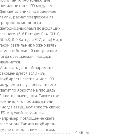
посчитан точно только для
светильников с LED модулем.
Для светильника под сменные
лампы, расчет предложен из
средних по мощности
светодиодных ламп подходящих
для него. (5-6 Ватт для E14, GU10,
GU5.3, 8-9 Ватт для E27, и т.д) Но, в
такой светильник можно взять
лампы и большей мощности и
тогда освещаемая площадь
увеличится.
Учитывать данный параметр
рекомендуется если - Вы
подбираете светильник с LED
модулем и не уверены что его
хватит по яркости на площадь
Вашего помещения. Также стоит
помнить, что производители
иногда завышают яркость своих
LED модулей не учитывая,
например, поглощение света
плафоном. Так что подбирать
лучше с небольшим запасом.
4 кв. м.