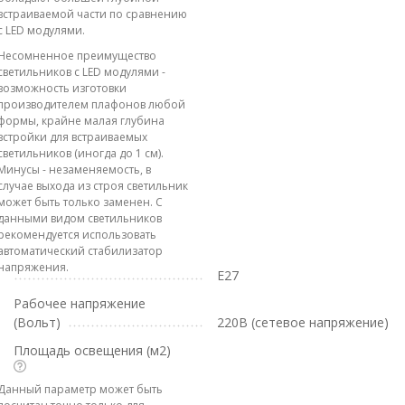
встраиваемой части по сравнению
с LED модулями.
Несомненное преимущество
светильников с LED модулями -
возможность изготовки
производителем плафонов любой
формы, крайне малая глубина
встройки для встраиваемых
светильников (иногда до 1 см).
Минусы - незаменяемость, в
случае выхода из строя светильник
может быть только заменен. С
данными видом светильников
рекомендуется использовать
автоматический стабилизатор
напряжения.
E27
Рабочее напряжение
(Вольт)
220В (сетевое напряжение)
Площадь освещения (м2)
Данный параметр может быть