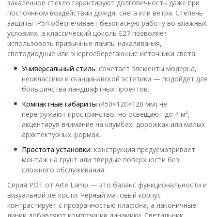
закаленное стекло гарантируют долговечность даже при
постоянном воздействии дождя, снега или ветра. Степень
защиты IP54 обеспечивает безопасную работу во влажных
условиях, а классический цоколь E27 позволяет
использовать привычные лампы накаливания,
светодиодные или энергосберегающие источники света.
Универсальный стиль
: сочетает элементы модерна,
неоклассики и скандинавской эстетики — подойдет для
большинства ландшафтных проектов.
Компактные габариты
(450×120×120 мм) не
перегружают пространство, но освещают до 4 м²,
акцентируя внимание на клумбах, дорожках или малых
архитектурных формах.
Простота установки
: конструкция предусматривает
монтаж на грунт или твердые поверхности без
сложного обслуживания.
Серия POT от Arte Lamp — это баланс функциональности и
визуальной легкости. Черный матовый корпус
контрастирует с прозрачностью плафона, а лаконичные
линии добавляют композиции динамики. Светильник