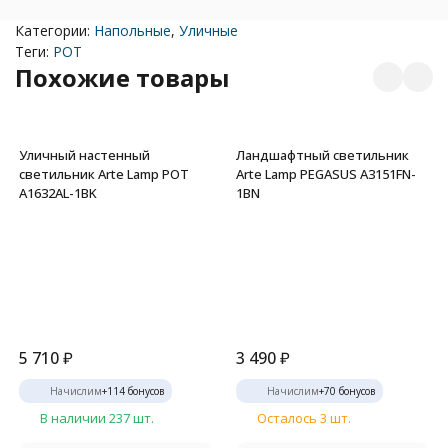
Категории:
Напольные
,
Уличные
Теги:
POT
Похожие товары
Уличный настенный
Ландшафтный светильник
светильник Arte Lamp POT
Arte Lamp PEGASUS A3151FN-
A1632AL-1BK
1BN
5 710
₽
3 490
₽
Начислим
+
114
бонусов
Начислим
+
70
бонусов
В наличии 237 шт.
Осталось 3 шт.