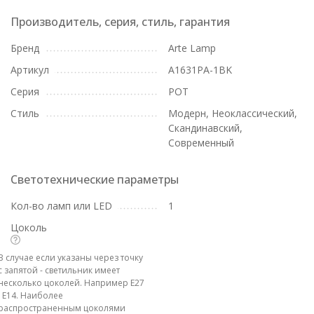
Производитель, серия, стиль, гарантия
Бренд
Arte Lamp
Артикул
A1631PA-1BK
Серия
POT
Стиль
Модерн, Неоклассический,
Скандинавский,
Современный
Светотехнические параметры
Кол-во ламп или LED
1
Цоколь
В случае если указаны через точку
с запятой - светильник имеет
несколько цоколей. Например E27
; E14. Наиболее
распространенным цоколями