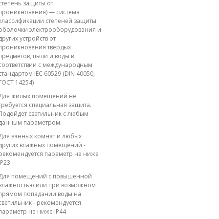
степень защиты от
проникновения) — система
классификации степеней защиты
оболочки электрооборудования и
других устройств от
проникновения твёрдых
предметов, пыли и воды в
соответствии с международным
стандартом IEC 60529 (DIN 40050,
ГОСТ 14254)
Для жилых помещений не
требуется специальная защита.
Подойдет светильник с любым
данным параметром.
Для ванных комнат и любых
других влажных помещений -
рекомендуется параметр не ниже
IP23
Для помещений с повышенной
влажностью или при возможном
прямом попадании воды на
светильник - рекомендуется
параметр не ниже IP44