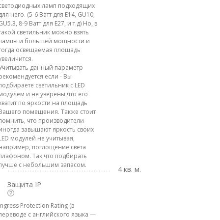
светодиодных ламп подходящих
для него. (5-6 Ватт для E14, GU10,
GU5.3, 8-9 Ватт для E27, и т.д) Но, в
такой светильник можно взять
лампы и большей мощности и
тогда освещаемая площадь
увеличится.
Учитывать данный параметр
рекомендуется если - Вы
подбираете светильник с LED
модулем и не уверены что его
хватит по яркости на площадь
Вашего помещения. Также стоит
помнить, что производители
иногда завышают яркость своих
LED модулей не учитывая,
например, поглощение света
плафоном. Так что подбирать
лучше с небольшим запасом.
4 кв. м.
Защита IP
Ingress Protection Rating (в
переводе с английского языка —