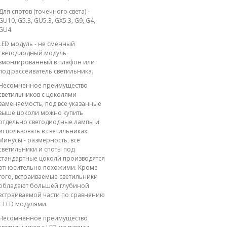
Для спотов (точечного света) -
GU10, G5.3, GU5.3, GX5.3, G9, G4,
GU4
LED модуль - не сменный
светодиодный модуль
вмонтированный в плафон или
под рассеиватель светильника.
Несомненное преимущество
светильников с цоколями -
заменяемость, под все указанные
выше цоколи можно купить
отдельно светодиодные лампы и
использовать в светильниках.
Минусы - размерность, все
светильники и споты под
стандартные цоколи производятся
относительно похожими. Кроме
того, встраиваемые светильники
обладают большей глубиной
встраиваемой части по сравнению
с LED модулями.
Несомненное преимущество