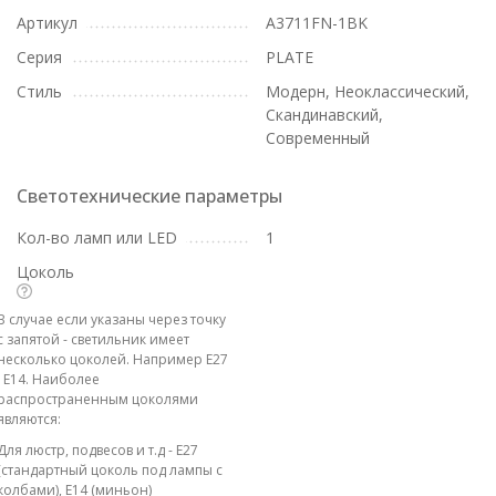
Артикул
A3711FN-1BK
Серия
PLATE
Стиль
Модерн, Неоклассический,
Скандинавский,
Современный
Светотехнические параметры
Кол-во ламп или LED
1
Цоколь
В случае если указаны через точку
с запятой - светильник имеет
несколько цоколей. Например E27
; E14. Наиболее
распространенным цоколями
являются:
Для люстр, подвесов и т.д - E27
(стандартный цоколь под лампы с
колбами), E14 (миньон)