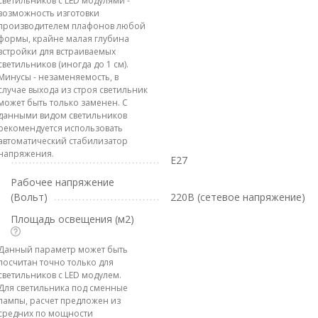
светильников с LED модулями -
возможность изготовки
производителем плафонов любой
формы, крайне малая глубина
встройки для встраиваемых
светильников (иногда до 1 см).
Минусы - незаменяемость, в
случае выхода из строя светильник
может быть только заменен. С
данными видом светильников
рекомендуется использовать
автоматический стабилизатор
напряжения.
E27
Рабочее напряжение
(Вольт)
220В (сетевое напряжение)
Площадь освещения (м2)
Данный параметр может быть
посчитан точно только для
светильников с LED модулем.
Для светильника под сменные
лампы, расчет предложен из
средних по мощности