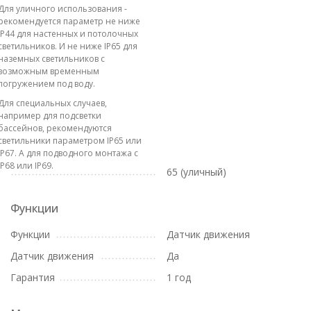
Для уличного использования -
рекомендуется параметр не ниже
IP44 для настенных и потолочных
светильников. И не ниже IP65 для
наземных светильников с
возможным временным
погружением под воду.
Для специальных случаев,
например для подсветки
бассейнов, рекомендуются
светильники параметром IP65 или
IP67. А для подводного монтажа с
IP68 или IP69.
65 (уличный)
Функции
Функции
Датчик движения
Датчик движения
Да
Гарантия
1 год