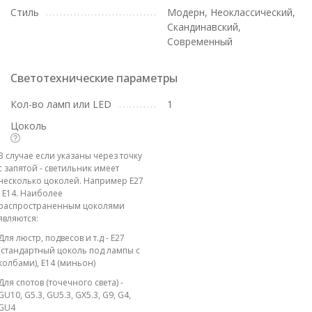
Стиль
Модерн, Неоклассический,
Скандинавский,
Современный
Светотехнические параметры
Кол-во ламп или LED
1
Цоколь
В случае если указаны через точку
с запятой - светильник имеет
несколько цоколей. Например E27
; E14. Наиболее
распространенным цоколями
являются:
Для люстр, подвесов и т.д - E27
(стандартный цоколь под лампы с
колбами), E14 (миньон)
Для спотов (точечного света) -
GU10, G5.3, GU5.3, GX5.3, G9, G4,
GU4