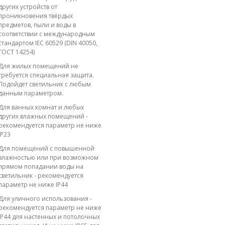
других устройств от
проникновения твёрдых
предметов, пыли и воды в
соответствии с международным
стандартом IEC 60529 (DIN 40050,
ГОСТ 14254)
Для жилых помещений не
требуется специальная защита.
Подойдет светильник с любым
данным параметром.
Для ванных комнат и любых
других влажных помещений -
рекомендуется параметр не ниже
IP23
Для помещений с повышенной
влажностью или при возможном
прямом попадании воды на
светильник - рекомендуется
параметр не ниже IP44
Для уличного использования -
рекомендуется параметр не ниже
IP44 для настенных и потолочных