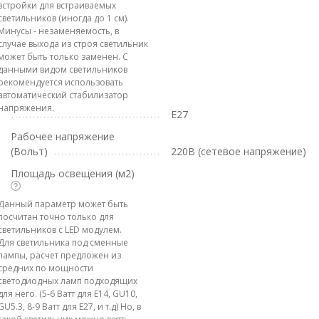
встройки для встраиваемых
светильников (иногда до 1 см).
Минусы - незаменяемость, в
случае выхода из строя светильник
может быть только заменен. С
данными видом светильников
рекомендуется использовать
автоматический стабилизатор
напряжения.
E27
Рабочее напряжение
(Вольт)
220В (сетевое напряжение)
Площадь освещения (м2)
Данный параметр может быть
посчитан точно только для
светильников с LED модулем.
Для светильника под сменные
лампы, расчет предложен из
средних по мощности
светодиодных ламп подходящих
для него. (5-6 Ватт для E14, GU10,
GU5.3, 8-9 Ватт для E27, и т.д) Но, в