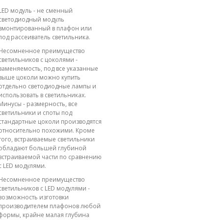
LED модуль - не сменный
светодиодный модуль
вмонтированный в плафон или
под рассеиватель светильника.
Несомненное преимущество
светильников с цоколями -
заменяемость, под все указанные
выше цоколи можно купить
отдельно светодиодные лампы и
использовать в светильниках.
Минусы - размерность, все
светильники и споты под
стандартные цоколи производятся
относительно похожими. Кроме
того, встраиваемые светильники
обладают большей глубиной
встраиваемой части по сравнению
с LED модулями.
Несомненное преимущество
светильников с LED модулями -
возможность изготовки
производителем плафонов любой
формы, крайне малая глубина