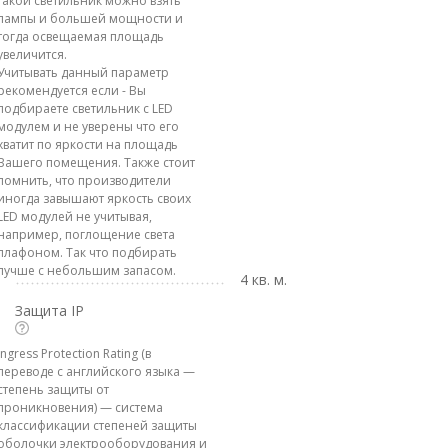
такой светильник можно взять
лампы и большей мощности и
тогда освещаемая площадь
увеличится.
Учитывать данный параметр
рекомендуется если - Вы
подбираете светильник с LED
модулем и не уверены что его
хватит по яркости на площадь
Вашего помещения. Также стоит
помнить, что производители
иногда завышают яркость своих
LED модулей не учитывая,
например, поглощение света
плафоном. Так что подбирать
лучше с небольшим запасом.
4 кв. м.
Защита IP
Ingress Protection Rating (в
переводе с английского языка —
степень защиты от
проникновения) — система
классификации степеней защиты
оболочки электрооборудования и