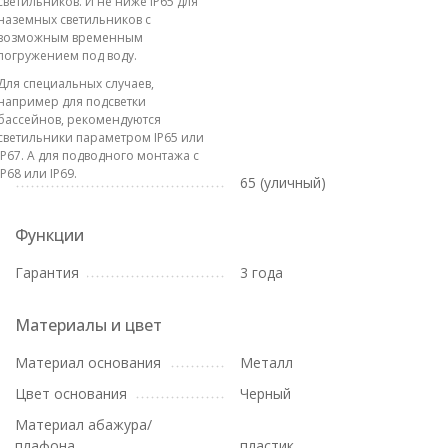
светильников. И не ниже IP65 для
наземных светильников с
возможным временным
погружением под воду.
Для специальных случаев,
например для подсветки
бассейнов, рекомендуются
светильники параметром IP65 или
IP67. А для подводного монтажа с
IP68 или IP69.
65 (уличный)
Функции
Гарантия
3 года
Материалы и цвет
Материал основания
Металл
Цвет основания
Черный
Материал абажура/
плафона
пластик