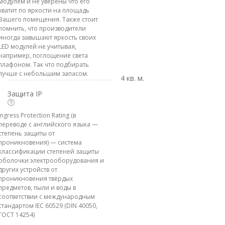
модулем и не уверены что его
хватит по яркости на площадь
Вашего помещения. Также стоит
помнить, что производители
иногда завышают яркость своих
LED модулей не учитывая,
например, поглощение света
плафоном. Так что подбирать
лучше с небольшим запасом.
4 кв. м.
Защита IP
Ingress Protection Rating (в
переводе с английского языка —
степень защиты от
проникновения) — система
классификации степеней защиты
оболочки электрооборудования и
других устройств от
проникновения твёрдых
предметов, пыли и воды в
соответствии с международным
стандартом IEC 60529 (DIN 40050,
ГОСТ 14254)