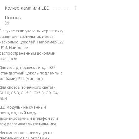
Кол-во ламп или LED
1
Цоколь
В случае если указаны через точку
с запятой - светильник имеет
несколько цоколей. Например E27
; E14. Наиболее
распространенным цоколями
являются:
Для люстр, подвесов и т.д - E27
(стандартный цоколь под лампы с
колбами), E14 (миньон)
Для спотов (точечного света) -
GU10, G5.3, GU5.3, GX5.3, G9, G4,
GU4
LED модуль - не сменный
светодиодный модуль
вмонтированный в плафон или
под рассеиватель светильника.
Несомненное преимущество
светильников с цоколями -