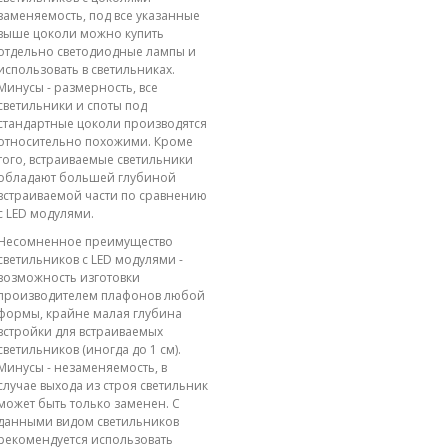
заменяемость, под все указанные
выше цоколи можно купить
отдельно светодиодные лампы и
использовать в светильниках.
Минусы - размерность, все
светильники и споты под
стандартные цоколи производятся
относительно похожими. Кроме
того, встраиваемые светильники
обладают большей глубиной
встраиваемой части по сравнению
с LED модулями.
Несомненное преимущество
светильников с LED модулями -
возможность изготовки
производителем плафонов любой
формы, крайне малая глубина
встройки для встраиваемых
светильников (иногда до 1 см).
Минусы - незаменяемость, в
случае выхода из строя светильник
может быть только заменен. С
данными видом светильников
рекомендуется использовать