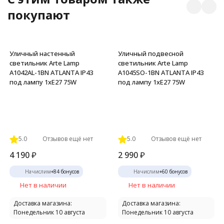
покупают
Уличный настенный
Уличный подвесной
светильник Arte Lamp
светильник Arte Lamp
A1042AL-1BN ATLANTA IP43
A1045SO-1BN ATLANTA IP43
под лампу 1xE27 75W
под лампу 1xE27 75W
5.0
Отзывов ещё нет
5.0
Отзывов ещё нет
4 190
₽
2 990
₽
Начислим
+
84
бонусов
Начислим
+
60
бонусов
Нет в наличии
Нет в наличии
Доставка магазина:
Доставка магазина:
Понедельник 10 августа
Понедельник 10 августа