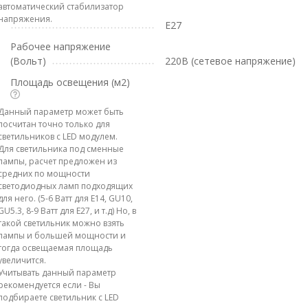
автоматический стабилизатор
напряжения.
E27
Рабочее напряжение
(Вольт)
220В (сетевое напряжение)
Площадь освещения (м2)
Данный параметр может быть
посчитан точно только для
светильников с LED модулем.
Для светильника под сменные
лампы, расчет предложен из
средних по мощности
светодиодных ламп подходящих
для него. (5-6 Ватт для E14, GU10,
GU5.3, 8-9 Ватт для E27, и т.д) Но, в
такой светильник можно взять
лампы и большей мощности и
тогда освещаемая площадь
увеличится.
Учитывать данный параметр
рекомендуется если - Вы
подбираете светильник с LED