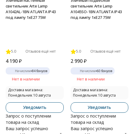
Уличный настенный
Уличный подвесной
светильник Arte Lamp
светильник Arte Lamp
A1042AL-1BN ATLANTA IP43
A1045SO-1BN ATLANTA IP43
под лампу 1xE27 75W
под лампу 1xE27 75W
5.0
Отзывов ещё нет
5.0
Отзывов ещё нет
4 190
₽
2 990
₽
Начислим
+
84
бонусов
Начислим
+
60
бонусов
Нет в наличии
Нет в наличии
Доставка магазина:
Доставка магазина:
Понедельник 10 августа
Понедельник 10 августа
Уведомить
Уведомить
Запрос о поступлении
Запрос о поступлении
товара на склад
товара на склад
Ваш запрос успешно
Ваш запрос успешно