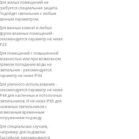
Для жилых помещений не
требуется специальная защита.
Подойдет светильник с любым
данным параметром.
Для ванных комнат и любых
других влажных помещений -
рекомендуется параметр не ниже
IP23
Для помещений с повышенной
влажностью или при возможном
прямом попадании воды на
светильник - рекомендуется
параметр не ниже IP44
Для уличного использования -
рекомендуется параметр не ниже
IP44 для настенных и потолочных
светильников. И не ниже IP65 для
наземных светильников с
возможным временным
погружением под воду.
Для специальных случаев,
например для подсветки
бассейнов, рекомендуются