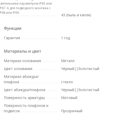
светильники параметром IP65 или
IP67. А для подводного монтажа с
IP68 или IP69.
43 (пыль и капли)
Функции
Гарантия
1 год
Материалы и цвет
Материал основания
Металл
Цвет основания
Чёрный||Золотистый
Материал абажура/
плафона
стекло
Цвет абажура/плафона
Чёрный||Золотистый
Поверхность арматуры
Матовый
Поверхность плафонов и
подвесок
Прозрачный