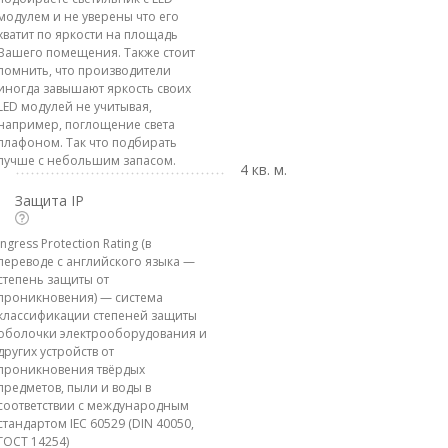
модулем и не уверены что его
хватит по яркости на площадь
Вашего помещения. Также стоит
помнить, что производители
иногда завышают яркость своих
LED модулей не учитывая,
например, поглощение света
плафоном. Так что подбирать
лучше с небольшим запасом.
4 кв. м.
Защита IP
Ingress Protection Rating (в
переводе с английского языка —
степень защиты от
проникновения) — система
классификации степеней защиты
оболочки электрооборудования и
других устройств от
проникновения твёрдых
предметов, пыли и воды в
соответствии с международным
стандартом IEC 60529 (DIN 40050,
ГОСТ 14254)