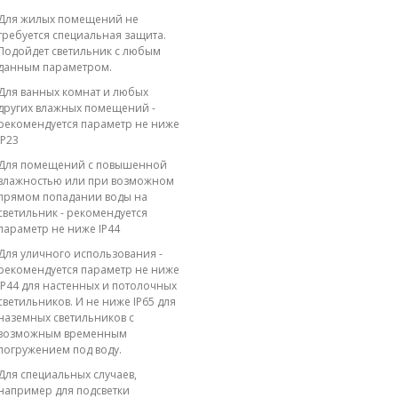
Для жилых помещений не
требуется специальная защита.
Подойдет светильник с любым
данным параметром.
Для ванных комнат и любых
других влажных помещений -
рекомендуется параметр не ниже
IP23
Для помещений с повышенной
влажностью или при возможном
прямом попадании воды на
светильник - рекомендуется
параметр не ниже IP44
Для уличного использования -
рекомендуется параметр не ниже
IP44 для настенных и потолочных
светильников. И не ниже IP65 для
наземных светильников с
возможным временным
погружением под воду.
Для специальных случаев,
например для подсветки