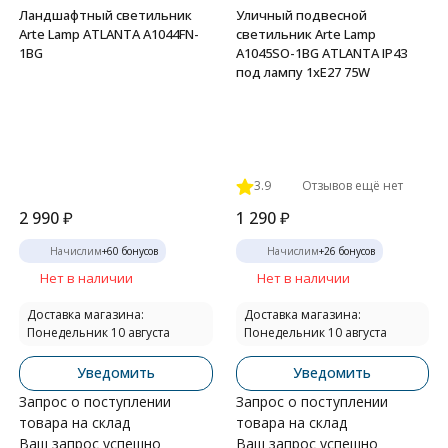
Ландшафтный светильник
Уличный подвесной
Arte Lamp ATLANTA A1044FN-
светильник Arte Lamp
1BG
A1045SO-1BG ATLANTA IP43
под лампу 1xE27 75W
3.9
Отзывов ещё нет
2 990
₽
1 290
₽
Начислим
+
60
бонусов
Начислим
+
26
бонусов
Нет в наличии
Нет в наличии
Доставка магазина:
Доставка магазина:
Понедельник 10 августа
Понедельник 10 августа
Уведомить
Уведомить
Запрос о поступлении
Запрос о поступлении
товара на склад
товара на склад
Ваш запрос успешно
Ваш запрос успешно