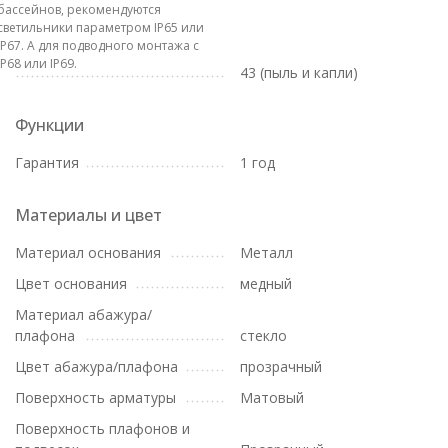
бассейнов, рекомендуются
светильники параметром IP65 или
IP67. А для подводного монтажа с
IP68 или IP69.
43 (пыль и капли)
Функции
Гарантия
1 год
Материалы и цвет
Материал основания
Металл
Цвет основания
медный
Материал абажура/
плафона
стекло
Цвет абажура/плафона
прозрачный
Поверхность арматуры
Матовый
Поверхность плафонов и