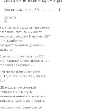
Светотехнические параметры
Кол-во ламп или LED
1
Цоколь
В случае если указаны через точку
с запятой - светильник имеет
несколько цоколей. Например E27
; E14. Наиболее
распространенным цоколями
являются:
Для люстр, подвесов и т.д - E27
(стандартный цоколь под лампы с
колбами), E14 (миньон)
Для спотов (точечного света) -
GU10, G5.3, GU5.3, GX5.3, G9, G4,
GU4
LED модуль - не сменный
светодиодный модуль
вмонтированный в плафон или
под рассеиватель светильника.
Несомненное преимущество