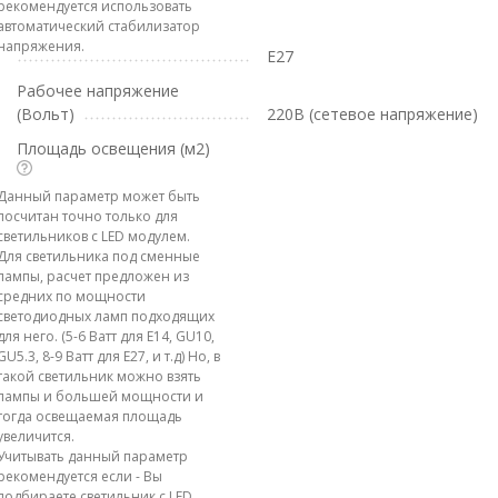
рекомендуется использовать
автоматический стабилизатор
напряжения.
E27
Рабочее напряжение
(Вольт)
220В (сетевое напряжение)
Площадь освещения (м2)
Данный параметр может быть
посчитан точно только для
светильников с LED модулем.
Для светильника под сменные
лампы, расчет предложен из
средних по мощности
светодиодных ламп подходящих
для него. (5-6 Ватт для E14, GU10,
GU5.3, 8-9 Ватт для E27, и т.д) Но, в
такой светильник можно взять
лампы и большей мощности и
тогда освещаемая площадь
увеличится.
Учитывать данный параметр
рекомендуется если - Вы
подбираете светильник с LED