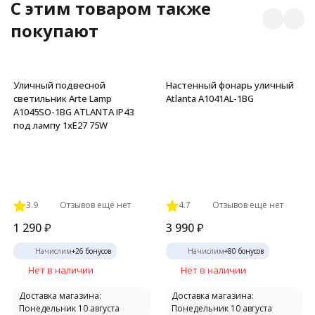
C этим товаром также
покупают
Уличный подвесной
Настенный фонарь уличный
светильник Arte Lamp
Atlanta A1041AL-1BG
A1045SO-1BG ATLANTA IP43
под лампу 1xE27 75W
3.9
Отзывов ещё нет
4.7
Отзывов ещё нет
1 290
₽
3 990
₽
Начислим
+
26
бонусов
Начислим
+
80
бонусов
Нет в наличии
Нет в наличии
Доставка магазина:
Доставка магазина:
Понедельник 10 августа
Понедельник 10 августа