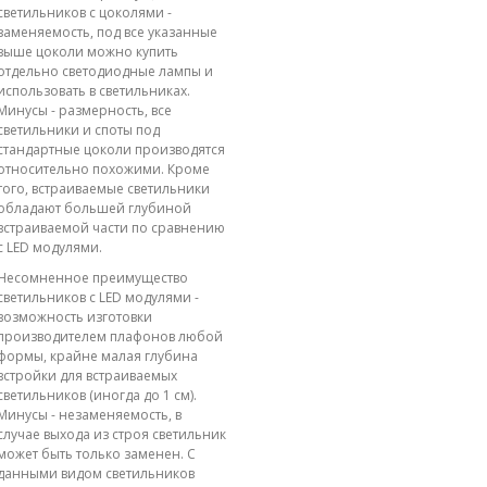
светильников с цоколями -
заменяемость, под все указанные
выше цоколи можно купить
отдельно светодиодные лампы и
использовать в светильниках.
Минусы - размерность, все
светильники и споты под
стандартные цоколи производятся
относительно похожими. Кроме
того, встраиваемые светильники
обладают большей глубиной
встраиваемой части по сравнению
с LED модулями.
Несомненное преимущество
светильников с LED модулями -
возможность изготовки
производителем плафонов любой
формы, крайне малая глубина
встройки для встраиваемых
светильников (иногда до 1 см).
Минусы - незаменяемость, в
случае выхода из строя светильник
может быть только заменен. С
данными видом светильников