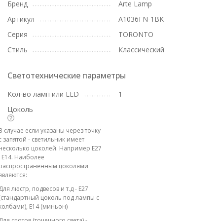
Бренд
Arte Lamp
Артикул
A1036FN-1BK
Серия
TORONTO
Стиль
Классический
Светотехнические параметры
Кол-во ламп или LED
1
Цоколь
В случае если указаны через точку
с запятой - светильник имеет
несколько цоколей. Например E27
; E14. Наиболее
распространенным цоколями
являются:
Для люстр, подвесов и т.д - E27
(стандартный цоколь под лампы с
колбами), E14 (миньон)
Для спотов (точечного света) -