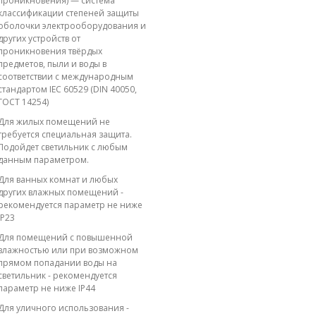
проникновения) — система
классификации степеней защиты
оболочки электрооборудования и
других устройств от
проникновения твёрдых
предметов, пыли и воды в
соответствии с международным
стандартом IEC 60529 (DIN 40050,
ГОСТ 14254)
Для жилых помещений не
требуется специальная защита.
Подойдет светильник с любым
данным параметром.
Для ванных комнат и любых
других влажных помещений -
рекомендуется параметр не ниже
IP23
Для помещений с повышенной
влажностью или при возможном
прямом попадании воды на
светильник - рекомендуется
параметр не ниже IP44
Для уличного использования -