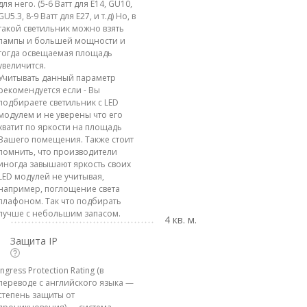
для него. (5-6 Ватт для E14, GU10,
GU5.3, 8-9 Ватт для E27, и т.д) Но, в
такой светильник можно взять
лампы и большей мощности и
тогда освещаемая площадь
увеличится.
Учитывать данный параметр
рекомендуется если - Вы
подбираете светильник с LED
модулем и не уверены что его
хватит по яркости на площадь
Вашего помещения. Также стоит
помнить, что производители
иногда завышают яркость своих
LED модулей не учитывая,
например, поглощение света
плафоном. Так что подбирать
лучше с небольшим запасом.
4 кв. м.
Защита IP
Ingress Protection Rating (в
переводе с английского языка —
степень защиты от