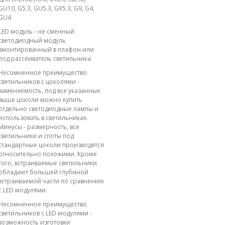
GU10, G5.3, GU5.3, GX5.3, G9, G4,
GU4
LED модуль - не сменный
светодиодный модуль
вмонтированный в плафон или
под рассеиватель светильника.
Несомненное преимущество
светильников с цоколями -
заменяемость, под все указанные
выше цоколи можно купить
отдельно светодиодные лампы и
использовать в светильниках.
Минусы - размерность, все
светильники и споты под
стандартные цоколи производятся
относительно похожими. Кроме
того, встраиваемые светильники
обладают большей глубиной
встраиваемой части по сравнению
с LED модулями.
Несомненное преимущество
светильников с LED модулями -
возможность изготовки