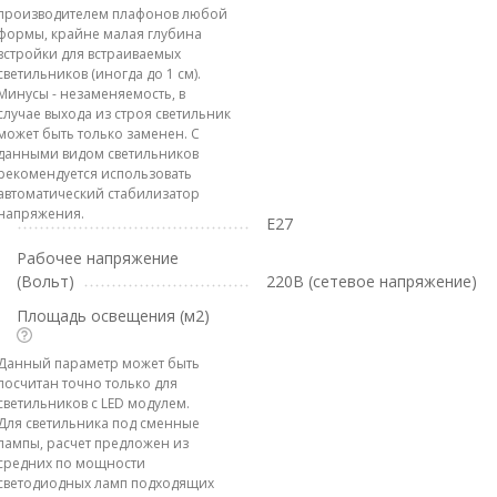
производителем плафонов любой
формы, крайне малая глубина
встройки для встраиваемых
светильников (иногда до 1 см).
Минусы - незаменяемость, в
случае выхода из строя светильник
может быть только заменен. С
данными видом светильников
рекомендуется использовать
автоматический стабилизатор
напряжения.
E27
Рабочее напряжение
(Вольт)
220В (сетевое напряжение)
Площадь освещения (м2)
Данный параметр может быть
посчитан точно только для
светильников с LED модулем.
Для светильника под сменные
лампы, расчет предложен из
средних по мощности
светодиодных ламп подходящих