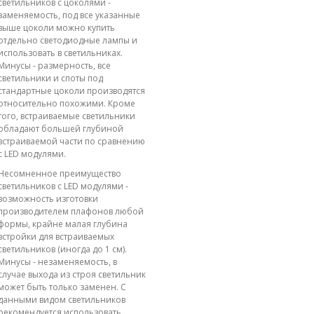
светильников с цоколями -
заменяемость, под все указанные
выше цоколи можно купить
отдельно светодиодные лампы и
использовать в светильниках.
Минусы - размерность, все
светильники и споты под
стандартные цоколи производятся
относительно похожими. Кроме
того, встраиваемые светильники
обладают большей глубиной
встраиваемой части по сравнению
с LED модулями.
Несомненное преимущество
светильников с LED модулями -
возможность изготовки
производителем плафонов любой
формы, крайне малая глубина
встройки для встраиваемых
светильников (иногда до 1 см).
Минусы - незаменяемость, в
случае выхода из строя светильник
может быть только заменен. С
данными видом светильников
рекомендуется использовать