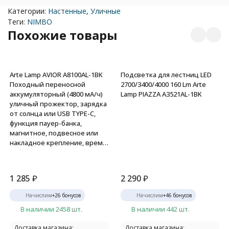
Категории:
Настенные
,
Уличные
Теги:
NIMBO
Похожие товары
Arte Lamp AVIOR A8100AL-1BK
Подсветка для лестниц LED
Походный переносной
2700/3400/4000 160 Lm Arte
аккумуляторный (4800 мА/ч)
Lamp PIAZZA A3521AL-1BK
уличный прожектор, зарядка
от солнца или USB TYPE-C,
функция пауер-банка,
магнитное, подвесное или
накладное крепление, время
работы 4-8 часов, LED 10Вт
CRI70 550лм 3000/4500/8500K
1 285
₽
2 290
₽
Начислим
+
26
бонусов
Начислим
+
46
бонусов
В наличии 2458 шт.
В наличии 442 шт.
Доставка магазина:
Доставка магазина: