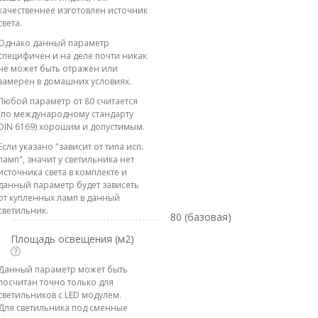
качественнее изготовлен источник
света.
Однако данный параметр
специфичен и на деле почти никак
не может быть отражен или
замерен в домашних условиях.
Любой параметр от 80 считается
(по международному стандарту
DIN 6169) хорошим и допустимым.
Если указано "зависит от типа исп.
ламп", значит у светильника нет
источника света в комплекте и
данный параметр будет зависеть
от купленных ламп в данный
светильник.
80 (базовая)
Площадь освещения (м2)
Данный параметр может быть
посчитан точно только для
светильников с LED модулем.
Для светильника под сменные