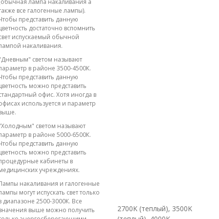
(обычная лампа накаливания а
также все галогенные лампы).
Чтобы представить данную
цветность достаточно вспомнить
свет испускаемый обычной
лампой накаливания.
"Дневным" светом называют
параметр в районе 3500-4500К.
Чтобы представить данную
цветность можно представить
стандартный офис. Хотя иногда в
офисах используется и параметр
выше.
"Холодным" светом называют
параметр в районе 5000-6500К.
Чтобы представить данную
цветность можно представить
процедурные кабинеты в
медицинских учреждениях.
Лампы накаливания и галогенные
лампы могут испускать свет только
в диапазоне 2500-3000К. Все
2700K (теплый), 3500K
значения выше можно получить
(теплый), 4000K
только энергосберегающими,