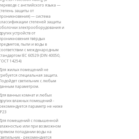
переводе с английского языка —
степень защиты от
проникновения) — система
классификации степеней защиты
оболочки электрооборудования и
других устройств от
проникновения твёрдых
предметов, пыли и воды в
соответствии с международным
стандартом IEC 60529 (DIN 40050,
ГОСТ 14254)
Для жилых помещений не
требуется специальная защита.
Подойдет светильник с любым
данным параметром.
Для ванных комнат и любых
других влажных помещений -
рекомендуется параметр не ниже
IP23
Для помещений с повышенной
влажностью или при возможном
прямом попадании воды на
светильник - рекомендуется