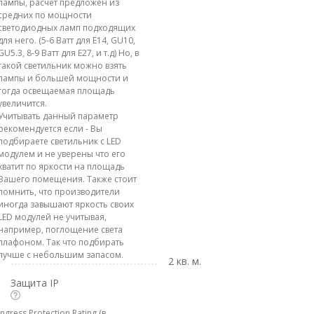
лампы, расчет предложен из
средних по мощности
светодиодных ламп подходящих
для него. (5-6 Ватт для E14, GU10,
GU5.3, 8-9 Ватт для E27, и т.д) Но, в
такой светильник можно взять
лампы и большей мощности и
тогда освещаемая площадь
увеличится.
Учитывать данный параметр
рекомендуется если - Вы
подбираете светильник с LED
модулем и не уверены что его
хватит по яркости на площадь
Вашего помещения. Также стоит
помнить, что производители
иногда завышают яркость своих
LED модулей не учитывая,
например, поглощение света
плафоном. Так что подбирать
лучше с небольшим запасом.
2 кв. м.
Защита IP
Ingress Protection Rating (в