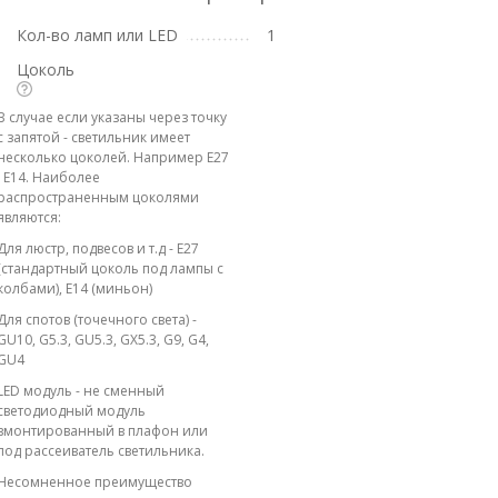
Кол-во ламп или LED
1
Цоколь
В случае если указаны через точку
с запятой - светильник имеет
несколько цоколей. Например E27
; E14. Наиболее
распространенным цоколями
являются:
Для люстр, подвесов и т.д - E27
(стандартный цоколь под лампы с
колбами), E14 (миньон)
Для спотов (точечного света) -
GU10, G5.3, GU5.3, GX5.3, G9, G4,
GU4
LED модуль - не сменный
светодиодный модуль
вмонтированный в плафон или
под рассеиватель светильника.
Несомненное преимущество