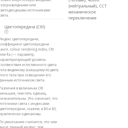
газоразрядными или
(нейтральный), CCT
светодиодными источниками
механическое
света.
переключение
Цветопередача (CRI)
Индекс цветопередачи,
коэффициент цветопередачи
(англ. colour rendering index, CRI
или Ra ) — параметр,
характеризующий уровень
соответствия естественного цвета
тела видимому (кажущемуся) цвету
этого тела при освещении его
данным источником света.
Различия в величинах CRI
меньшие, чем пять единиц,
незначительны. Это означает, что
источники света с индексами
цветопередачи, скажем, в 80 и 83,
практически одинаковы.
По умолчанию считается, что чем
выше данный индекс, тем