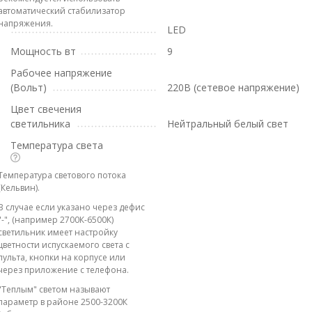
автоматический стабилизатор
напряжения.
LED
Мощность вт
9
Рабочее напряжение
(Вольт)
220В (сетевое напряжение)
Цвет свечения
светильника
Нейтральный белый свет
Температура света
Температура светового потока
(Кельвин).
В случае если указано через дефис
"-", (например 2700К-6500К)
светильник имеет настройку
цветности испускаемого света с
пульта, кнопки на корпусе или
через приложение с телефона.
"Теплым" светом называют
параметр в районе 2500-3200К