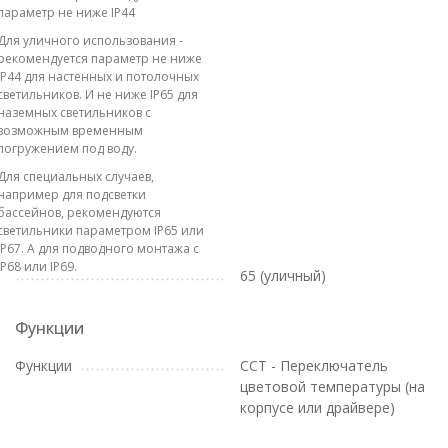
параметр не ниже IP44
Для уличного использования -
рекомендуется параметр не ниже
IP44 для настенных и потолочных
светильников. И не ниже IP65 для
наземных светильников с
возможным временным
погружением под воду.
Для специальных случаев,
например для подсветки
бассейнов, рекомендуются
светильники параметром IP65 или
IP67. А для подводного монтажа с
IP68 или IP69.
65 (уличный)
Функции
Функции
CCT - Переключатель
цветовой температуры (на
корпусе или драйвере)