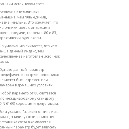
данным источником света.
Различия в величинах CRI
меньшие, чем пять единиц,
незначительны. Это означает, что
источники света с индексами
цветопередачи, скажем, в 80 и 83,
практически одинаковы.
По умолчанию считается, что чем
выше данный индекс, тем
качественнее изготовлен источник
света.
Однако данный параметр
специфичен и на деле почти никак
не может быть отражен или
замерен в домашних условиях.
Любой параметр от 80 считается
(по международному стандарту
DIN 6169) хорошим и допустимым.
Если указано "зависит от типа исп.
ламп", значит у светильника нет
источника света в комплекте и
данный параметр будет зависеть