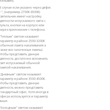
(Кельвин).
В случае если указано через дефис
"-", (например 2700К-6500К)
светильник имеет настройку
цветности испускаемого света с
пульта, кнопки на корпусе или
через приложение с телефона.
"Теплым" светом называют
параметр в районе 2500-3200К
(обычная лампа накаливания а
также все галогенные лампы).
Чтобы представить данную
цветность достаточно вспомнить
свет испускаемый обычной
лампой накаливания.
"Дневным" светом называют
параметр в районе 3500-4500К.
Чтобы представить данную
цветность можно представить
стандартный офис. Хотя иногда в
офисах используется и параметр
выше.
"Холодным" светом называют