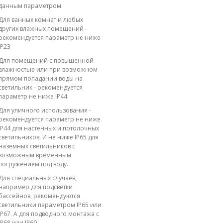
данным параметром.
Для ванных комнат и любых
других влажных помещений -
рекомендуется параметр не ниже
IP23
Для помещений с повышенной
влажностью или при возможном
прямом попадании воды на
светильник - рекомендуется
параметр не ниже IP44
Для уличного использования -
рекомендуется параметр не ниже
IP44 для настенных и потолочных
светильников. И не ниже IP65 для
наземных светильников с
возможным временным
погружением под воду.
Для специальных случаев,
например для подсветки
бассейнов, рекомендуются
светильники параметром IP65 или
IP67. А для подводного монтажа с
IP68 или IP69.