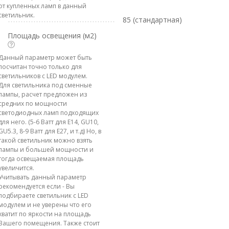
от купленных ламп в данный
светильник.
85 (стандартная)
Площадь освещения (м2)
Данный параметр может быть
посчитан точно только для
светильников с LED модулем.
Для светильника под сменные
лампы, расчет предложен из
средних по мощности
светодиодных ламп подходящих
для него. (5-6 Ватт для E14, GU10,
GU5.3, 8-9 Ватт для E27, и т.д) Но, в
такой светильник можно взять
лампы и большей мощности и
тогда освещаемая площадь
увеличится.
Учитывать данный параметр
рекомендуется если - Вы
подбираете светильник с LED
модулем и не уверены что его
хватит по яркости на площадь
Вашего помещения. Также стоит