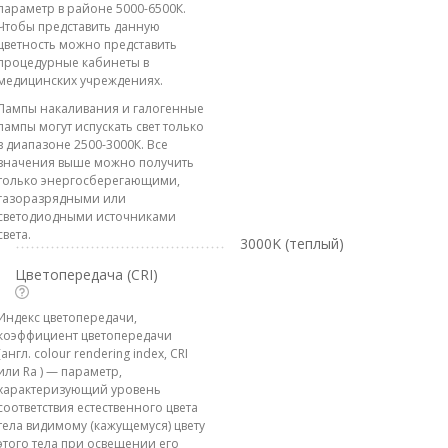
параметр в районе 5000-6500К.
Чтобы представить данную
цветность можно представить
процедурные кабинеты в
медицинских учреждениях.
Лампы накаливания и галогенные
лампы могут испускать свет только
в диапазоне 2500-3000К. Все
значения выше можно получить
только энергосберегающими,
газоразрядными или
светодиодными источниками
света.
3000K (теплый)
Цветопередача (CRI)
Индекс цветопередачи,
коэффициент цветопередачи
(англ. colour rendering index, CRI
или Ra ) — параметр,
характеризующий уровень
соответствия естественного цвета
тела видимому (кажущемуся) цвету
этого тела при освещении его