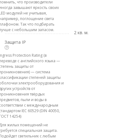
помнить, что производители
иногда завышают яркость своих
LED модулей не учитывая,
например, поглощение света
плафоном. Так что подбирать
лучше с небольшим запасом.
2 кв. м.
Защита IP
Ingress Protection Rating (в
переводе с английского языка —
степень защиты от
проникновения) — система
классификации степеней защиты
оболочки электрооборудования и
других устройств от
проникновения твёрдых
предметов, пыли и воды в
соответствии с международным
стандартом IEC 60529 (DIN 40050,
ГОСТ 14254)
Для жилых помещений не
требуется специальная защита.
Подойдет светильник с любым