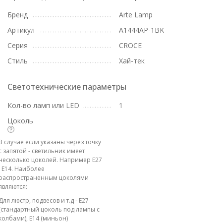
Бренд
Arte Lamp
Артикул
A1444AP-1BK
Серия
CROCE
Стиль
Хай-тек
Светотехнические параметры
Кол-во ламп или LED
1
Цоколь
В случае если указаны через точку
с запятой - светильник имеет
несколько цоколей. Например E27
; E14. Наиболее
распространенным цоколями
являются:
Для люстр, подвесов и т.д - E27
(стандартный цоколь под лампы с
колбами), E14 (миньон)