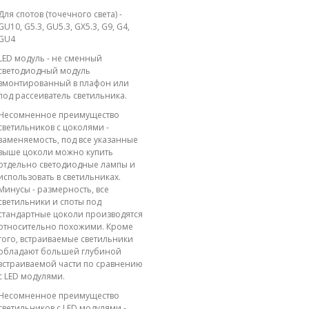
Для спотов (точечного света) -
GU10, G5.3, GU5.3, GX5.3, G9, G4,
GU4
LED модуль - не сменный
светодиодный модуль
вмонтированный в плафон или
под рассеиватель светильника.
Несомненное преимущество
светильников с цоколями -
заменяемость, под все указанные
выше цоколи можно купить
отдельно светодиодные лампы и
использовать в светильниках.
Минусы - размерность, все
светильники и споты под
стандартные цоколи производятся
относительно похожими. Кроме
того, встраиваемые светильники
обладают большей глубиной
встраиваемой части по сравнению
с LED модулями.
Несомненное преимущество
светильников с LED модулями -