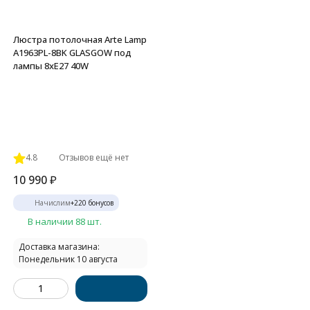
Люстра потолочная Arte Lamp
A1963PL-8BK GLASGOW под
лампы 8xE27 40W
4.8
Отзывов ещё нет
10 990
₽
Начислим
+
220
бонусов
В наличии 88 шт.
Доставка магазина:
Понедельник 10 августа