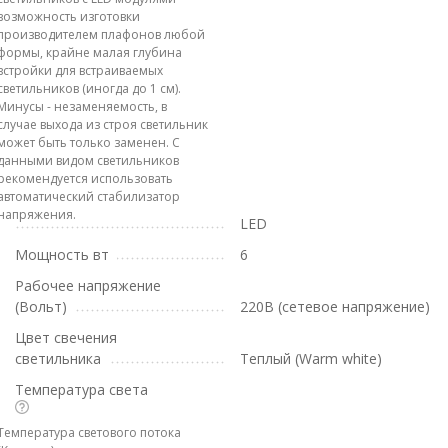
возможность изготовки
производителем плафонов любой
формы, крайне малая глубина
встройки для встраиваемых
светильников (иногда до 1 см).
Минусы - незаменяемость, в
случае выхода из строя светильник
может быть только заменен. С
данными видом светильников
рекомендуется использовать
автоматический стабилизатор
напряжения.
LED
Мощность вт
6
Рабочее напряжение
(Вольт)
220В (сетевое напряжение)
Цвет свечения
светильника
Теплый (Warm white)
Температура света
Температура светового потока