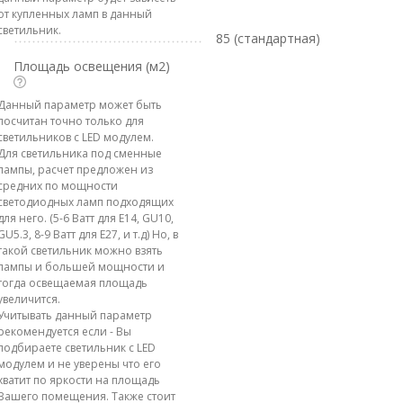
от купленных ламп в данный
светильник.
85 (стандартная)
Площадь освещения (м2)
Данный параметр может быть
посчитан точно только для
светильников с LED модулем.
Для светильника под сменные
лампы, расчет предложен из
средних по мощности
светодиодных ламп подходящих
для него. (5-6 Ватт для E14, GU10,
GU5.3, 8-9 Ватт для E27, и т.д) Но, в
такой светильник можно взять
лампы и большей мощности и
тогда освещаемая площадь
увеличится.
Учитывать данный параметр
рекомендуется если - Вы
подбираете светильник с LED
модулем и не уверены что его
хватит по яркости на площадь
Вашего помещения. Также стоит