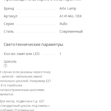
Бренд
Arte Lamp
Артикул
A1414AL-1BK
Серия
Rullo
Стиль
Современный
Светотехнические параметры
Кол-во ламп или LED
1
Цоколь
В случае если указаны через точку
с запятой - светильник имеет
несколько цоколей. Например E27
; E14. Наиболее
распространенным цоколями
являются:
Для люстр, подвесов и т.д - E27
(стандартный цоколь под лампы с
колбами), E14 (миньон)