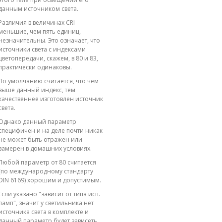
данным источником света.
Различия в величинах CRI
меньшие, чем пять единиц,
незначительны. Это означает, что
источники света с индексами
цветопередачи, скажем, в 80 и 83,
практически одинаковы.
По умолчанию считается, что чем
выше данный индекс, тем
качественнее изготовлен источник
света.
Однако данный параметр
специфичен и на деле почти никак
не может быть отражен или
замерен в домашних условиях.
Любой параметр от 80 считается
(по международному стандарту
DIN 6169) хорошим и допустимым.
Если указано "зависит от типа исп.
ламп", значит у светильника нет
источника света в комплекте и
данный параметр будет зависеть