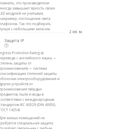
помнить, что производители
иногда завышают яркость своих
LED модулей не учитывая,
например, поглощение света
плафоном. Так что подбирать
лучше с небольшим запасом.
2 кв. м.
Защита IP
Ingress Protection Rating (в
переводе с английского языка —
степень защиты от
проникновения) — система
классификации степеней защиты
оболочки электрооборудования и
других устройств от
проникновения твёрдых
предметов, пыли и воды в
соответствии с международным
стандартом IEC 60529 (DIN 40050,
ГОСТ 14254)
Для жилых помещений не
требуется специальная защита.
Подойдет светильник с любым