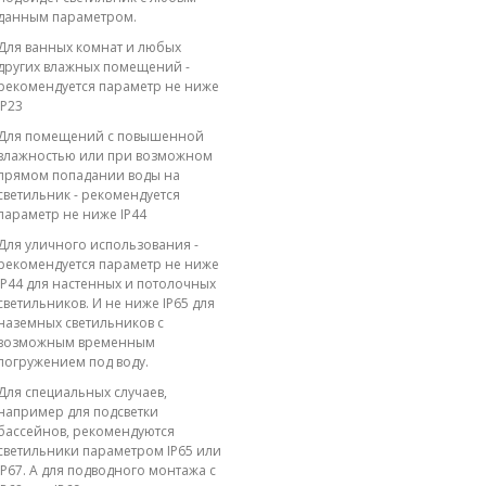
данным параметром.
Для ванных комнат и любых
других влажных помещений -
рекомендуется параметр не ниже
IP23
Для помещений с повышенной
влажностью или при возможном
прямом попадании воды на
светильник - рекомендуется
параметр не ниже IP44
Для уличного использования -
рекомендуется параметр не ниже
IP44 для настенных и потолочных
светильников. И не ниже IP65 для
наземных светильников с
возможным временным
погружением под воду.
Для специальных случаев,
например для подсветки
бассейнов, рекомендуются
светильники параметром IP65 или
IP67. А для подводного монтажа с