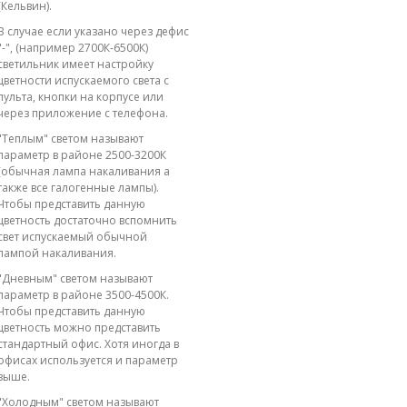
(Кельвин).
В случае если указано через дефис
"-", (например 2700К-6500К)
светильник имеет настройку
цветности испускаемого света с
пульта, кнопки на корпусе или
через приложение с телефона.
"Теплым" светом называют
параметр в районе 2500-3200К
(обычная лампа накаливания а
также все галогенные лампы).
Чтобы представить данную
цветность достаточно вспомнить
свет испускаемый обычной
лампой накаливания.
"Дневным" светом называют
параметр в районе 3500-4500К.
Чтобы представить данную
цветность можно представить
стандартный офис. Хотя иногда в
офисах используется и параметр
выше.
"Холодным" светом называют