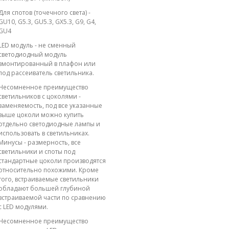
Для спотов (точечного света) -
GU10, G5.3, GU5.3, GX5.3, G9, G4,
GU4
LED модуль - не сменный
светодиодный модуль
вмонтированный в плафон или
под рассеиватель светильника.
Несомненное преимущество
светильников с цоколями -
заменяемость, под все указанные
выше цоколи можно купить
отдельно светодиодные лампы и
использовать в светильниках.
Минусы - размерность, все
светильники и споты под
стандартные цоколи производятся
относительно похожими. Кроме
того, встраиваемые светильники
обладают большей глубиной
встраиваемой части по сравнению
с LED модулями.
Несомненное преимущество