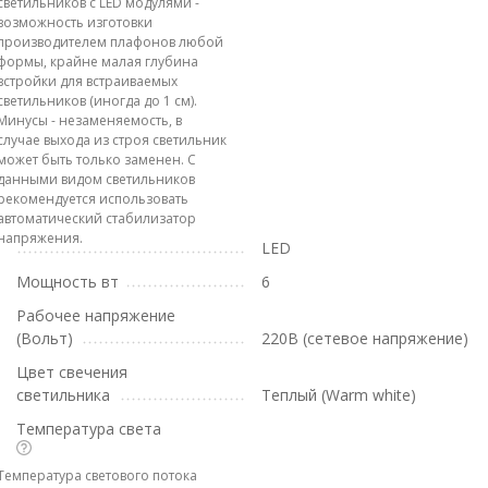
светильников с LED модулями -
возможность изготовки
производителем плафонов любой
формы, крайне малая глубина
встройки для встраиваемых
светильников (иногда до 1 см).
Минусы - незаменяемость, в
случае выхода из строя светильник
может быть только заменен. С
данными видом светильников
рекомендуется использовать
автоматический стабилизатор
напряжения.
LED
Мощность вт
6
Рабочее напряжение
(Вольт)
220В (сетевое напряжение)
Цвет свечения
светильника
Теплый (Warm white)
Температура света
Температура светового потока