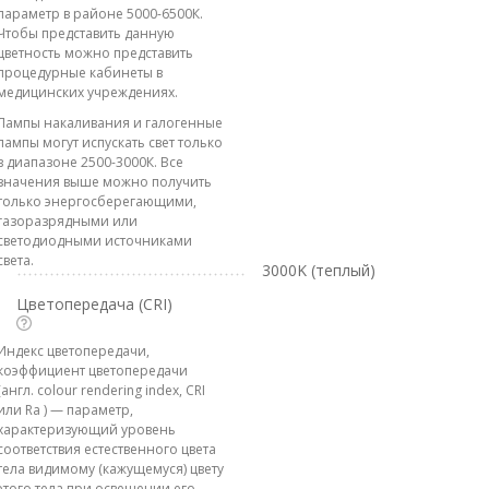
параметр в районе 5000-6500К.
Чтобы представить данную
цветность можно представить
процедурные кабинеты в
медицинских учреждениях.
Лампы накаливания и галогенные
лампы могут испускать свет только
в диапазоне 2500-3000К. Все
значения выше можно получить
только энергосберегающими,
газоразрядными или
светодиодными источниками
света.
3000K (теплый)
Цветопередача (CRI)
Индекс цветопередачи,
коэффициент цветопередачи
(англ. colour rendering index, CRI
или Ra ) — параметр,
характеризующий уровень
соответствия естественного цвета
тела видимому (кажущемуся) цвету
этого тела при освещении его