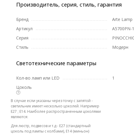
Производитель, серия, стиль, гарантия
Бренд
Arte Lamp
Артикул
A5700PN-
Серия
PINOCCHI
Стиль
Модерн
Светотехнические параметры
Кол-во ламп или LED
1
Цоколь
В случае если указаны через точку с запятой -
светильник имеет несколько цоколей. Например
E27 ; E14. Наиболее распространенным цоколями
являются:
Для люстр, подвесов и т.д - E27 (стандартный
цоколь под лампы с колбами), E14 (миньон)