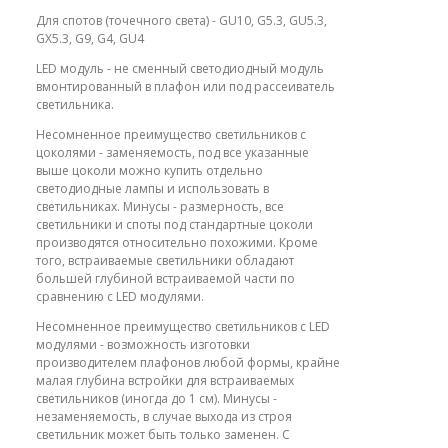
Для спотов (точечного света) - GU10, G5.3, GU5.3,
GX5.3, G9, G4, GU4
LED модуль - не сменный светодиодный модуль
вмонтированный в плафон или под рассеиватель
светильника.
Несомненное преимущество светильников с
цоколями - заменяемость, под все указанные
выше цоколи можно купить отдельно
светодиодные лампы и использовать в
светильниках. Минусы - размерность, все
светильники и споты под стандартные цоколи
производятся относительно похожими. Кроме
того, встраиваемые светильники обладают
большей глубиной встраиваемой части по
сравнению с LED модулями.
Несомненное преимущество светильников с LED
модулями - возможность изготовки
производителем плафонов любой формы, крайне
малая глубина встройки для встраиваемых
светильников (иногда до 1 см). Минусы -
незаменяемость, в случае выхода из строя
светильник может быть только заменен. С