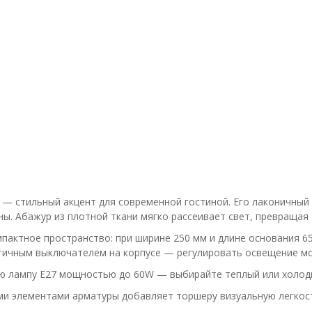
 стильный акцент для современной гостиной. Его лаконичный 
ы. Абажур из плотной ткани мягко рассеивает свет, превращая
актное пространство: при ширине 250 мм и длине основания 65
тичным выключателем на корпусе — регулировать освещение м
ю лампу E27 мощностью до 60W — выбирайте теплый или холодн
и элементами арматуры добавляет торшеру визуальную легкос