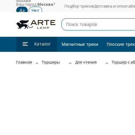
Ваш город
Москва
?
Подбор треков
Доставка и оплата
Во
Каталог
Магнитные треки
Плоские трек
Главная
Торшеры
Для чтения
Торшер с аб