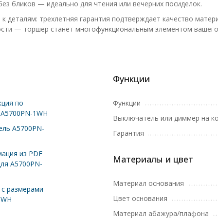
без бликов — идеально для чтения или вечерних посиделок.
 к деталям: трехлетняя гарантия подтверждает качество матер
ости — торшер станет многофункциональным элементом вашего 
Функции
ция по
Функции
е A5700PN-1WH
Выключатель или диммер на к
ель A5700PN-
Гарантия
ация из PDF
Материалы и цвет
для A5700PN-
Материал основания
с размерами
Цвет основания
1WH
Материал абажура/плафона