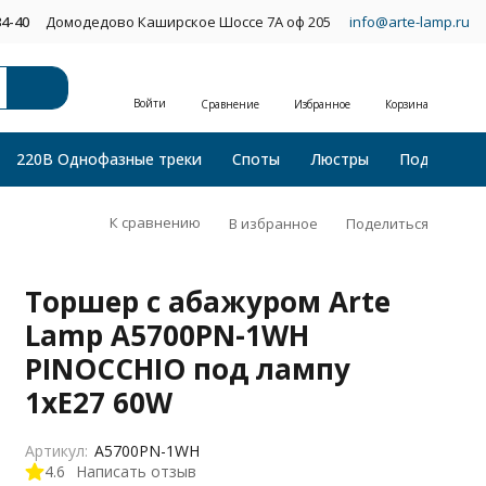
34-40
Домодедово Каширское Шоссе 7А оф 205
info@arte-lamp.ru
Войти
Сравнение
Избранное
Корзина
220В Однофазные треки
Споты
Люстры
Подвесные
К сравнению
В избранное
Поделиться
Торшер с абажуром Arte
Lamp A5700PN-1WH
PINOCCHIO под лампу
1xE27 60W
Артикул:
A5700PN-1WH
4.6
Написать отзыв