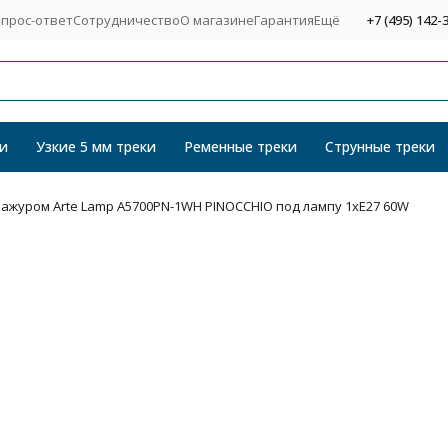
прос-ответ
Сотрудничество
О магазине
Гарантия
Ещё
+7 (495) 142-
и
Узкие 5 мм треки
Ременные треки
Струнные треки
ажуром Arte Lamp A5700PN-1WH PINOCCHIO под лампу 1xE27 60W