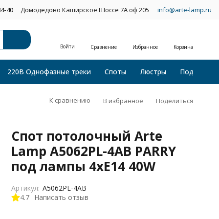
34-40
Домодедово Каширское Шоссе 7А оф 205
info@arte-lamp.ru
Войти
Сравнение
Избранное
Корзина
220В Однофазные треки
Споты
Люстры
Подвесные
К сравнению
В избранное
Поделиться
Спот потолочный Arte
Lamp A5062PL-4AB PARRY
под лампы 4xE14 40W
Артикул:
A5062PL-4AB
4.7
Написать отзыв