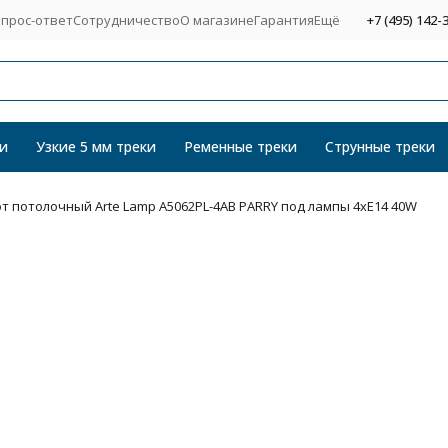
прос-ответ
Сотрудничество
О магазине
Гарантия
Ещё
+7 (495) 142-
и
Узкие 5 мм треки
Ременные треки
Струнные треки
т потолочный Arte Lamp A5062PL-4AB PARRY под лампы 4xE14 40W