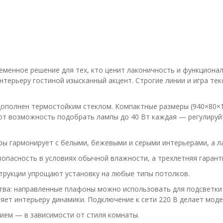
менное решение для тех, кто ценит лаконичность и функциона
ерьеру гостиной изысканный акцент. Строгие линии и игра тек
дополнен термостойким стеклом. Компактные размеры (940×80×1
т возможность подобрать лампы до 40 Вт каждая — регулируйте
ры гармонирует с белыми, бежевыми и серыми интерьерами, а л
езопасность в условиях обычной влажности, а трехлетняя гарант
струкции упрощают установку на любые типы потолков.
тва: направленные плафоны можно использовать для подсветки
вляет интерьеру динамики. Подключение к сети 220 В делает мо
ием — в зависимости от стиля комнаты.