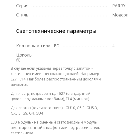
Серия
PARRY
Стиль
Модерн
Светотехнические параметры
Кол-во ламп или LED
4
Цоколь
В случае если указаны через точку с запятой -
светильник имеет несколько цоколей. Например
E27 ; E14. Наиболее распространенным цоколями
являются:
Для люстр, подвесов и т.д - E27 (стандартный
цоколь под лампы с колбами), E14 (миньон)
Для спотов (точечного света) - GU10, G5.3, GU5.3,
GX5.3, G9, G4, GU4
LED модуль - не сменный светодиодный модуль
вмонтированный в плафон или под рассеиватель
светильника.