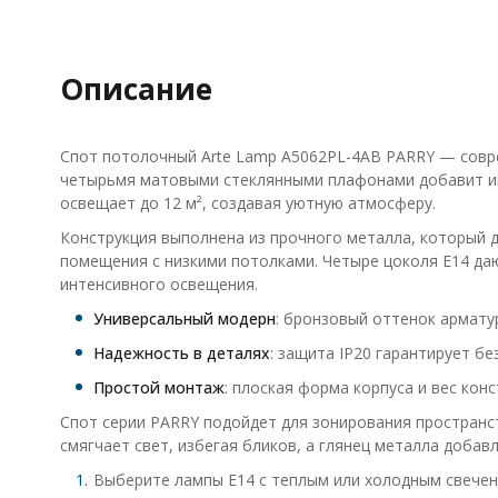
Описание
Спот потолочный Arte Lamp A5062PL-4AB PARRY — совре
четырьмя матовыми стеклянными плафонами добавит инт
освещает до 12 м², создавая уютную атмосферу.
Конструкция выполнена из прочного металла, который 
помещения с низкими потолками. Четыре цоколя E14 даю
интенсивного освещения.
Универсальный модерн
: бронзовый оттенок армату
Надежность в деталях
: защита IP20 гарантирует б
Простой монтаж
: плоская форма корпуса и вес кон
Спот серии PARRY подойдет для зонирования пространс
смягчает свет, избегая бликов, а глянец металла доба
Выберите лампы E14 с теплым или холодным свечен