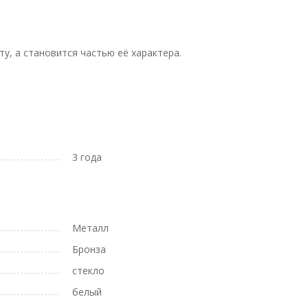
у, а становится частью её характера.
3 года
Металл
Бронза
стекло
белый