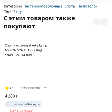
Категории:
Настенно-потолочные
,
Споты
,
На потолок
Теги:
Parry
C этим товаром также
покупают
Спот настенный Arte Lamp
A5062AP-2AB PARRY под
лампы 2xE14 40W
4.5
Отзывов ещё нет
4 280
₽
Начислим
+
86
бонусов
Нет в наличии