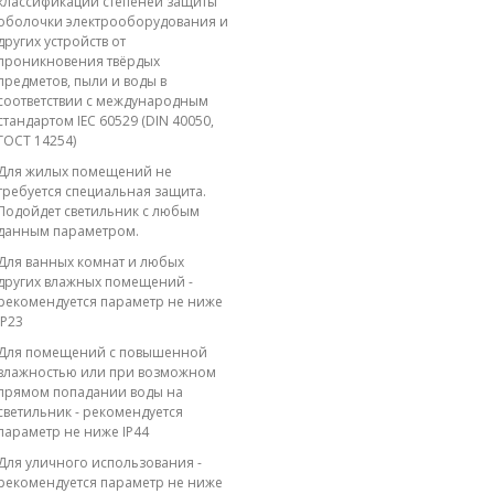
классификации степеней защиты
оболочки электрооборудования и
других устройств от
проникновения твёрдых
предметов, пыли и воды в
соответствии с международным
стандартом IEC 60529 (DIN 40050,
ГОСТ 14254)
Для жилых помещений не
требуется специальная защита.
Подойдет светильник с любым
данным параметром.
Для ванных комнат и любых
других влажных помещений -
рекомендуется параметр не ниже
IP23
Для помещений с повышенной
влажностью или при возможном
прямом попадании воды на
светильник - рекомендуется
параметр не ниже IP44
Для уличного использования -
рекомендуется параметр не ниже