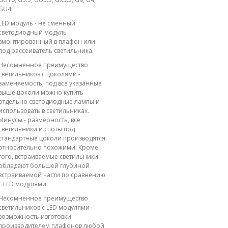
GU4
LED модуль - не сменный
светодиодный модуль
вмонтированный в плафон или
под рассеиватель светильника.
Несомненное преимущество
светильников с цоколями -
заменяемость, под все указанные
выше цоколи можно купить
отдельно светодиодные лампы и
использовать в светильниках.
Минусы - размерность, все
светильники и споты под
стандартные цоколи производятся
относительно похожими. Кроме
того, встраиваемые светильники
обладают большей глубиной
встраиваемой части по сравнению
с LED модулями.
Несомненное преимущество
светильников с LED модулями -
возможность изготовки
производителем плафонов любой