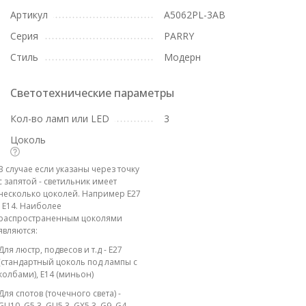
Артикул
A5062PL-3AB
Серия
PARRY
Стиль
Модерн
Светотехнические параметры
Кол-во ламп или LED
3
Цоколь
В случае если указаны через точку
с запятой - светильник имеет
несколько цоколей. Например E27
; E14. Наиболее
распространенным цоколями
являются:
Для люстр, подвесов и т.д - E27
(стандартный цоколь под лампы с
колбами), E14 (миньон)
Для спотов (точечного света) -
GU10, G5.3, GU5.3, GX5.3, G9, G4,