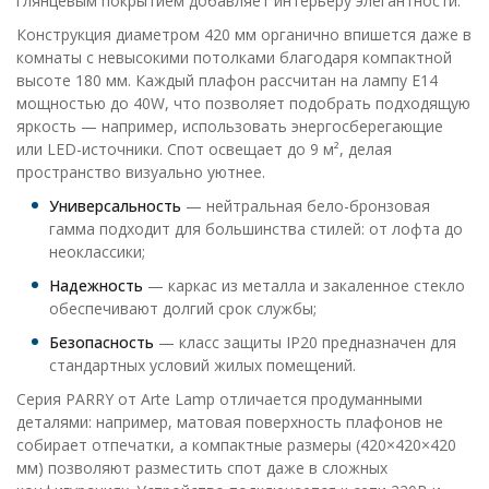
глянцевым покрытием добавляет интерьеру элегантности.
Конструкция диаметром 420 мм органично впишется даже в
комнаты с невысокими потолками благодаря компактной
высоте 180 мм. Каждый плафон рассчитан на лампу E14
мощностью до 40W, что позволяет подобрать подходящую
яркость — например, использовать энергосберегающие
или LED-источники. Спот освещает до 9 м², делая
пространство визуально уютнее.
Универсальность
— нейтральная бело-бронзовая
гамма подходит для большинства стилей: от лофта до
неоклассики;
Надежность
— каркас из металла и закаленное стекло
обеспечивают долгий срок службы;
Безопасность
— класс защиты IP20 предназначен для
стандартных условий жилых помещений.
Серия PARRY от Arte Lamp отличается продуманными
деталями: например, матовая поверхность плафонов не
собирает отпечатки, а компактные размеры (420×420×420
мм) позволяют разместить спот даже в сложных