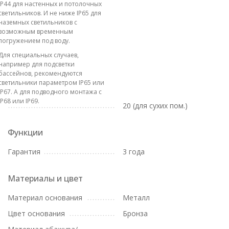
IP44 для настенных и потолочных
светильников. И не ниже IP65 для
наземных светильников с
возможным временным
погружением под воду.
Для специальных случаев,
например для подсветки
бассейнов, рекомендуются
светильники параметром IP65 или
IP67. А для подводного монтажа с
IP68 или IP69.
20 (для сухих пом.)
Функции
Гарантия
3 года
Материалы и цвет
Материал основания
Металл
Цвет основания
Бронза