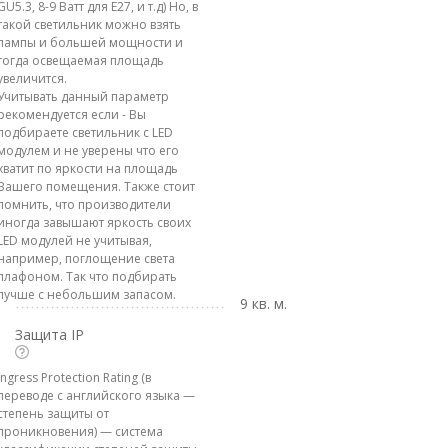
GU5.3, 8-9 Ватт для E27, и т.д) Но, в
такой светильник можно взять
лампы и большей мощности и
тогда освещаемая площадь
увеличится.
Учитывать данный параметр
рекомендуется если - Вы
подбираете светильник с LED
модулем и не уверены что его
хватит по яркости на площадь
Вашего помещения. Также стоит
помнить, что производители
иногда завышают яркость своих
LED модулей не учитывая,
например, поглощение света
плафоном. Так что подбирать
лучше с небольшим запасом.
9 кв. м.
Защита IP
Ingress Protection Rating (в
переводе с английского языка —
степень защиты от
проникновения) — система