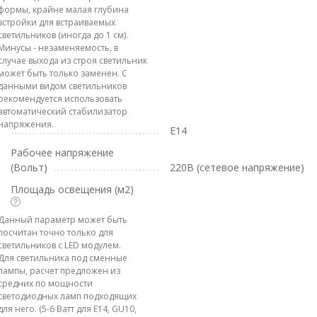
формы, крайне малая глубина
встройки для встраиваемых
светильников (иногда до 1 см).
Минусы - незаменяемость, в
случае выхода из строя светильник
может быть только заменен. С
данными видом светильников
рекомендуется использовать
автоматический стабилизатор
напряжения.
E14
Рабочее напряжение
(Вольт)
220В (сетевое напряжение)
Площадь освещения (м2)
Данный параметр может быть
посчитан точно только для
светильников с LED модулем.
Для светильника под сменные
лампы, расчет предложен из
средних по мощности
светодиодных ламп подходящих
для него. (5-6 Ватт для E14, GU10,