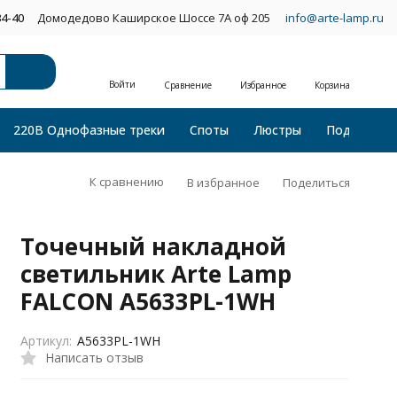
34-40
Домодедово Каширское Шоссе 7А оф 205
info@arte-lamp.ru
Войти
Сравнение
Избранное
Корзина
220В Однофазные треки
Споты
Люстры
Подвесные
К сравнению
В избранное
Поделиться
Точечный накладной
светильник Arte Lamp
FALCON A5633PL-1WH
Артикул:
A5633PL-1WH
Написать отзыв