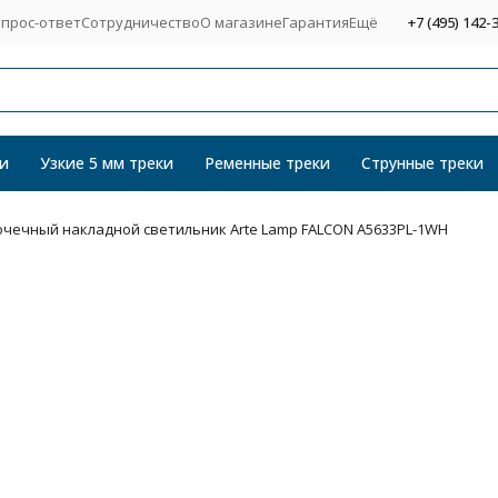
прос-ответ
Сотрудничество
О магазине
Гарантия
Ещё
+7 (495) 142-
и
Узкие 5 мм треки
Ременные треки
Струнные треки
очечный накладной светильник Arte Lamp FALCON A5633PL-1WH