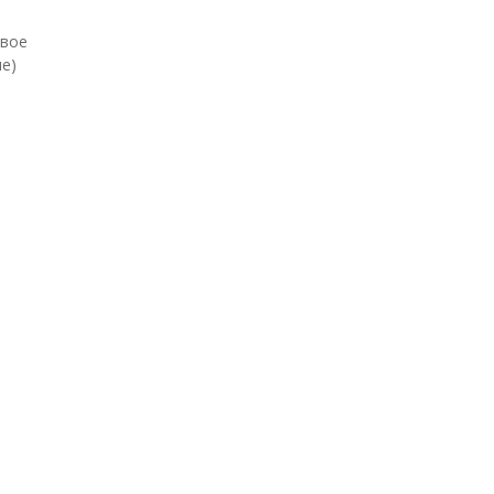
евое
е)