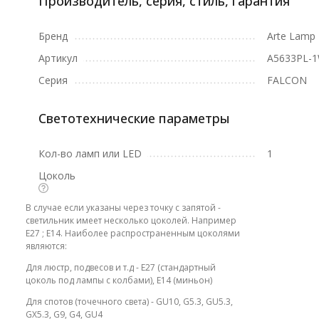
Производитель, серия, стиль, гарантия
Бренд
Arte Lamp
Артикул
A5633PL-
Серия
FALCON
Светотехнические параметры
Кол-во ламп или LED
1
Цоколь
В случае если указаны через точку с запятой -
светильник имеет несколько цоколей. Например
E27 ; E14. Наиболее распространенным цоколями
являются:
Для люстр, подвесов и т.д - E27 (стандартный
цоколь под лампы с колбами), E14 (миньон)
Для спотов (точечного света) - GU10, G5.3, GU5.3,
GX5.3, G9, G4, GU4