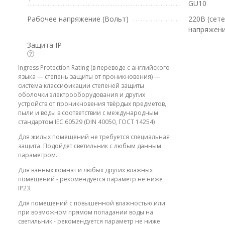
GU10
Рабочее напряжение (Вольт)
220В (сет
напряжени
Защита IP
Ingress Protection Rating (в переводе с английского
языка — степень защиты от проникновения) —
система классификации степеней защиты
оболочки электрооборудования и других
устройств от проникновения твёрдых предметов,
пыли и воды в соответствии с международным
стандартом IEC 60529 (DIN 40050, ГОСТ 14254)
Для жилых помещений не требуется специальная
защита. Подойдет светильник с любым данным
параметром.
Для ванных комнат и любых других влажных
помещений - рекомендуется параметр не ниже
IP23
Для помещений с повышенной влажностью или
при возможном прямом попадании воды на
светильник - рекомендуется параметр не ниже