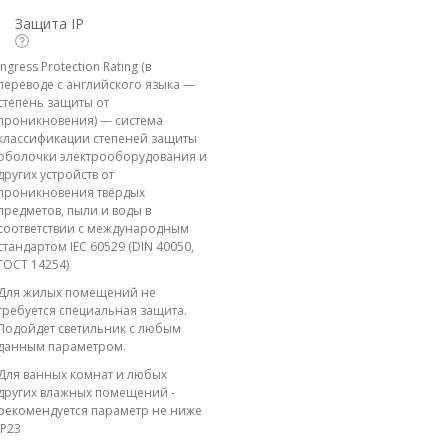
Защита IP
Ingress Protection Rating (в
переводе с английского языка —
степень защиты от
проникновения) — система
классификации степеней защиты
оболочки электрооборудования и
других устройств от
проникновения твёрдых
предметов, пыли и воды в
соответствии с международным
стандартом IEC 60529 (DIN 40050,
ГОСТ 14254)
Для жилых помещений не
требуется специальная защита.
Подойдет светильник с любым
данным параметром.
Для ванных комнат и любых
других влажных помещений -
рекомендуется параметр не ниже
IP23