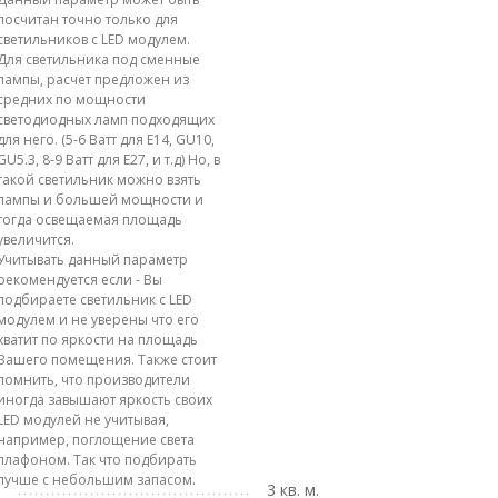
посчитан точно только для
светильников с LED модулем.
Для светильника под сменные
лампы, расчет предложен из
средних по мощности
светодиодных ламп подходящих
для него. (5-6 Ватт для E14, GU10,
GU5.3, 8-9 Ватт для E27, и т.д) Но, в
такой светильник можно взять
лампы и большей мощности и
тогда освещаемая площадь
увеличится.
Учитывать данный параметр
рекомендуется если - Вы
подбираете светильник с LED
модулем и не уверены что его
хватит по яркости на площадь
Вашего помещения. Также стоит
помнить, что производители
иногда завышают яркость своих
LED модулей не учитывая,
например, поглощение света
плафоном. Так что подбирать
лучше с небольшим запасом.
3 кв. м.