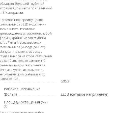
обладают большей глубиной
встраиваемой части по сравнению
с LED модулями.
Несомненное преимущество
светильников с LED модулями -
возможность изготовки
производителем плафонов любой
формы, крайне малая глубина
встройки для встраиваемых
светильников (иногда до 1 см).
Минусы - незаменяемость, в
случае выхода из строя светильник
может быть только заменен. С
данными видом светильников
рекомендуется использовать
автоматический стабилизатор
напряжения.
GX53
Рабочее напряжение
(Вольт)
220В (сетевое напряжение)
Площадь освещения (м2)
Данный параметр может быть