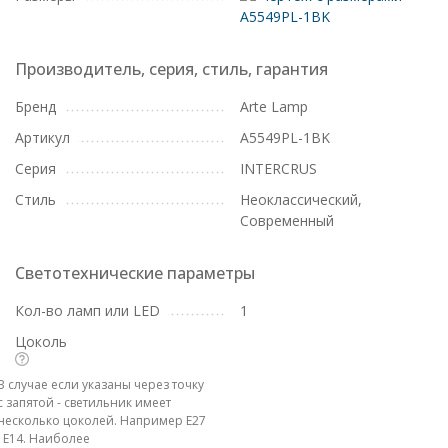
A5549PL-1BK
Производитель, серия, стиль, гарантия
Бренд
Arte Lamp
Артикул
A5549PL-1BK
Серия
INTERCRUS
Стиль
Неоклассический,
Современный
Светотехнические параметры
Кол-во ламп или LED
1
Цоколь
В случае если указаны через точку
с запятой - светильник имеет
несколько цоколей. Например E27
; E14. Наиболее