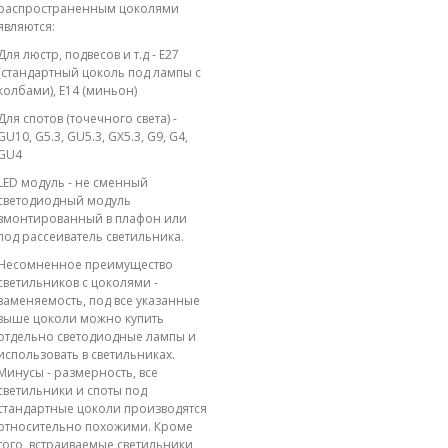
распространенным цоколями
являются:
Для люстр, подвесов и т.д - E27
(стандартный цоколь под лампы с
колбами), E14 (миньон)
Для спотов (точечного света) -
GU10, G5.3, GU5.3, GX5.3, G9, G4,
GU4
LED модуль - не сменный
светодиодный модуль
вмонтированный в плафон или
под рассеиватель светильника.
Несомненное преимущество
светильников с цоколями -
заменяемость, под все указанные
выше цоколи можно купить
отдельно светодиодные лампы и
использовать в светильниках.
Минусы - размерность, все
светильники и споты под
стандартные цоколи производятся
относительно похожими. Кроме
того, встраиваемые светильники