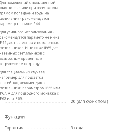
Для помещений с повышенной
влажностью или при возможном
прямом попадании воды на
светильник - рекомендуется
параметр не ниже IP44
Для уличного использования -
рекомендуется параметр не ниже
IP44 для настенных и потолочных
светильников. И не ниже IP65 для
наземных светильников с
возможным временным
погружением под воду.
Для специальных случаев,
например для подсветки
бассейнов, рекомендуются
светильники параметром IP65 или
IP67. А для подводного монтажа с
IP68 или IP69.
20 (для сухих пом.)
Функции
Гарантия
3 года