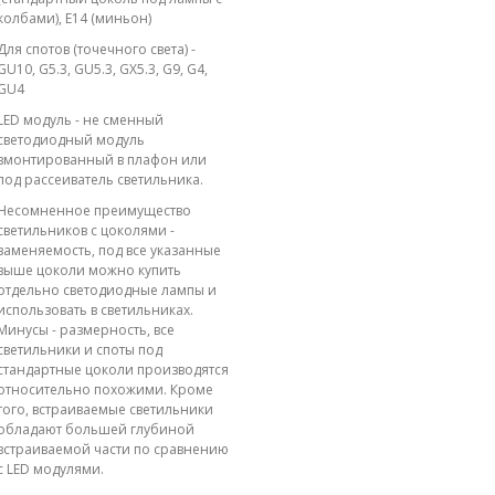
колбами), E14 (миньон)
Для спотов (точечного света) -
GU10, G5.3, GU5.3, GX5.3, G9, G4,
GU4
LED модуль - не сменный
светодиодный модуль
вмонтированный в плафон или
под рассеиватель светильника.
Несомненное преимущество
светильников с цоколями -
заменяемость, под все указанные
выше цоколи можно купить
отдельно светодиодные лампы и
использовать в светильниках.
Минусы - размерность, все
светильники и споты под
стандартные цоколи производятся
относительно похожими. Кроме
того, встраиваемые светильники
обладают большей глубиной
встраиваемой части по сравнению
с LED модулями.