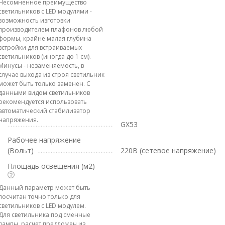
Несомненное преимущество
светильников с LED модулями -
возможность изготовки
производителем плафонов любой
формы, крайне малая глубина
встройки для встраиваемых
светильников (иногда до 1 см).
Минусы - незаменяемость, в
случае выхода из строя светильник
может быть только заменен. С
данными видом светильников
рекомендуется использовать
автоматический стабилизатор
напряжения.
GX53
Рабочее напряжение
(Вольт)
220В (сетевое напряжение)
Площадь освещения (м2)
Данный параметр может быть
посчитан точно только для
светильников с LED модулем.
Для светильника под сменные
лампы, расчет предложен из