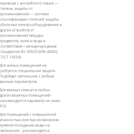
переводе с английского языка —
степень защиты от
проникновения) — система
классификации степеней защиты
оболочки электрооборудования и
других устройств от
проникновения твёрдых
предметов, пыли и воды в
соответствии с международным
стандартом IEC 60529 (DIN 40050,
ГОСТ 14254)
Для жилых помещений не
требуется специальная защита.
Подойдет светильник с любым
данным параметром.
Для ванных комнат и любых
других влажных помещений -
рекомендуется параметр не ниже
IP23
Для помещений с повышенной
влажностью или при возможном
прямом попадании воды на
светильник - рекомендуется