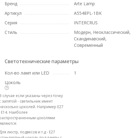
Бренд
Arte Lamp
Артикул
A5548PL-1BK
Серия
INTERCRUS
Стиль
Модерн, Неоклассический,
Скандинавский,
Современный
Светотехнические параметры
Кол-во ламп или LED
1
Цоколь
В случае если указаны через точку
с запятой - светильник имеет
несколько цоколей. Например E27
; E14. Наиболее
распространенным цоколями
являются:
Для люстр, подвесов и т.д - E27
(стандартный цоколь под лампы с