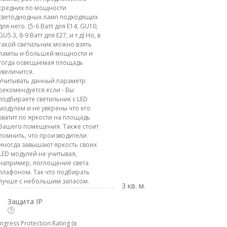
средних по мощности
светодиодных ламп подходящих
для него. (5-6 Ватт для E14, GU10,
GU5.3, 8-9 Ватт для E27, и т.д) Но, в
такой светильник можно взять
лампы и большей мощности и
тогда освещаемая площадь
увеличится.
Учитывать данный параметр
рекомендуется если - Вы
подбираете светильник с LED
модулем и не уверены что его
хватит по яркости на площадь
Вашего помещения. Также стоит
помнить, что производители
иногда завышают яркость своих
LED модулей не учитывая,
например, поглощение света
плафоном. Так что подбирать
лучше с небольшим запасом.
3 кв. м.
Защита IP
Ingress Protection Rating (в