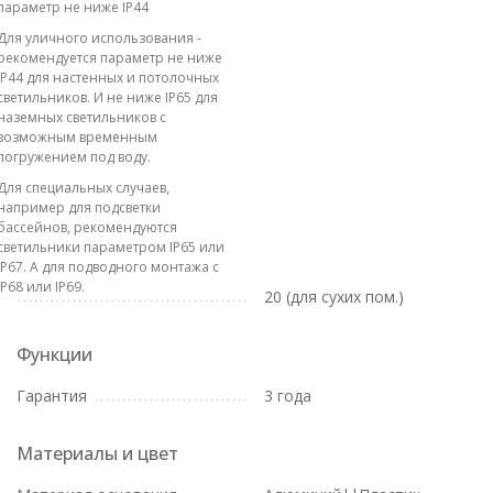
параметр не ниже IP44
Для уличного использования -
рекомендуется параметр не ниже
IP44 для настенных и потолочных
светильников. И не ниже IP65 для
наземных светильников с
возможным временным
погружением под воду.
Для специальных случаев,
например для подсветки
бассейнов, рекомендуются
светильники параметром IP65 или
IP67. А для подводного монтажа с
IP68 или IP69.
20 (для сухих пом.)
Функции
Гарантия
3 года
Материалы и цвет