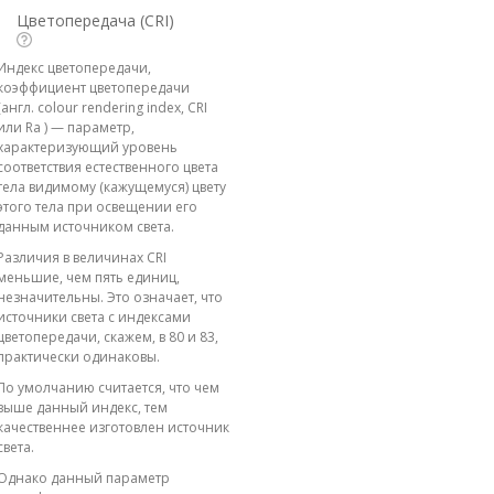
Цветопередача (CRI)
Индекс цветопередачи,
коэффициент цветопередачи
(англ. colour rendering index, CRI
или Ra ) — параметр,
характеризующий уровень
соответствия естественного цвета
тела видимому (кажущемуся) цвету
этого тела при освещении его
данным источником света.
Различия в величинах CRI
меньшие, чем пять единиц,
незначительны. Это означает, что
источники света с индексами
цветопередачи, скажем, в 80 и 83,
практически одинаковы.
По умолчанию считается, что чем
выше данный индекс, тем
качественнее изготовлен источник
света.
Однако данный параметр