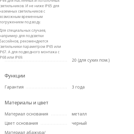
IP44 для настенных и потолочных
светильников. И не ниже IP65 для
наземных светильников с
возможным временным
погружением под воду.
Для специальных случаев,
например для подсветки
бассейнов, рекомендуются
светильники параметром IP65 или
IP67. А для подводного монтажа с
IP68 или IP69.
20 (для сухих пом.)
Функции
Гарантия
3 года
Материалы и цвет
Материал основания
металл
Цвет основания
черный
Материал абажура/