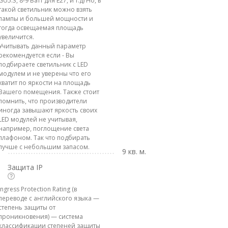
GU5.3, 8-9 Ватт для E27, и т.д) Но, в
такой светильник можно взять
лампы и большей мощности и
тогда освещаемая площадь
увеличится.
Учитывать данный параметр
рекомендуется если - Вы
подбираете светильник с LED
модулем и не уверены что его
хватит по яркости на площадь
Вашего помещения. Также стоит
помнить, что производители
иногда завышают яркость своих
LED модулей не учитывая,
например, поглощение света
плафоном. Так что подбирать
лучше с небольшим запасом.
9 кв. м.
Защита IP
Ingress Protection Rating (в
переводе с английского языка —
степень защиты от
проникновения) — система
классификации степеней защиты