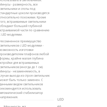
использовать в светильниках.
Минусы - размерность, все
светильники и споты под
стандартные цоколи производятся
относительно похожими. Кроме
того, встраиваемые светильники
обладают большей глубиной
встраиваемой части по сравнению
с LED модулями.
Несомненное преимущество
светильников с LED модулями -
возможность изготовки
производителем плафонов любой
формы, крайне малая глубина
встройки для встраиваемых
светильников (иногда до 1 см).
Минусы - незаменяемость, в
случае выхода из строя светильник
может быть только заменен. С
данными видом светильников
рекомендуется использовать
автоматический стабилизатор
напряжения.
LED
Мощность вт
60