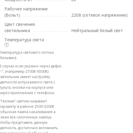
Рабочее напряжение
(Вольт)
220В (сетевое напряжение)
Цвет свечения
светильника
Нейтральный белый свет
Температура света
Температура светового потока
(Кельвин).
В случае если указано через дефис
"-", (например 2700К-6500К)
светильник имеет настройку
цветности испускаемого света с
пульта, кнопки на корпусе или
через приложение с телефона.
"Теплым" светом называют
параметр в районе 2500-3200К
(обычная лампа накаливания а
также все галогенные лампы).
Чтобы представить данную
цветность достаточно вспомнить