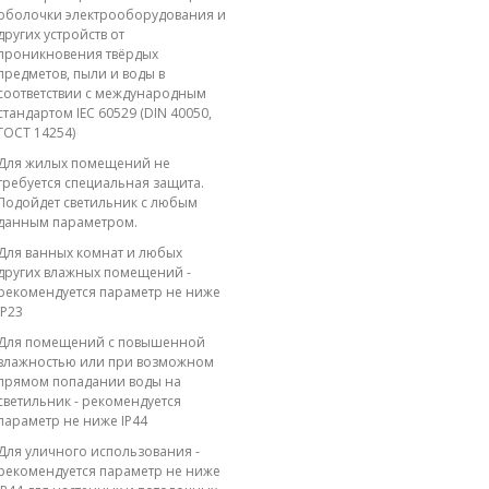
оболочки электрооборудования и
других устройств от
проникновения твёрдых
предметов, пыли и воды в
соответствии с международным
стандартом IEC 60529 (DIN 40050,
ГОСТ 14254)
Для жилых помещений не
требуется специальная защита.
Подойдет светильник с любым
данным параметром.
Для ванных комнат и любых
других влажных помещений -
рекомендуется параметр не ниже
IP23
Для помещений с повышенной
влажностью или при возможном
прямом попадании воды на
светильник - рекомендуется
параметр не ниже IP44
Для уличного использования -
рекомендуется параметр не ниже