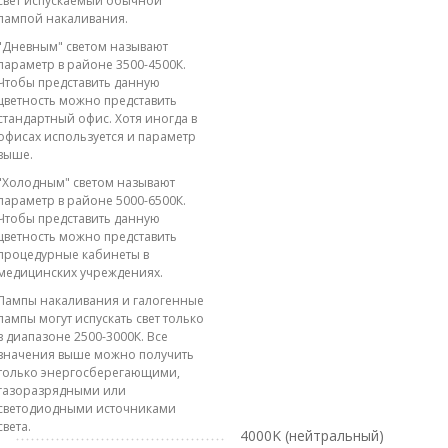
свет испускаемый обычной
лампой накаливания.
"Дневным" светом называют
параметр в районе 3500-4500К.
Чтобы представить данную
цветность можно представить
стандартный офис. Хотя иногда в
офисах используется и параметр
выше.
"Холодным" светом называют
параметр в районе 5000-6500К.
Чтобы представить данную
цветность можно представить
процедурные кабинеты в
медицинских учреждениях.
Лампы накаливания и галогенные
лампы могут испускать свет только
в диапазоне 2500-3000К. Все
значения выше можно получить
только энергосберегающими,
газоразрядными или
светодиодными источниками
света.
4000K (нейтральный)