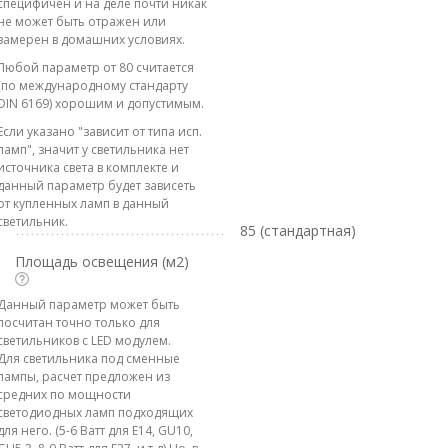
специфичен и на деле почти никак
не может быть отражен или
замерен в домашних условиях.
Любой параметр от 80 считается
(по международному стандарту
DIN 6169) хорошим и допустимым.
Если указано "зависит от типа исп.
ламп", значит у светильника нет
источника света в комплекте и
данный параметр будет зависеть
от купленных ламп в данный
светильник.
85 (стандартная)
Площадь освещения (м2)
Данный параметр может быть
посчитан точно только для
светильников с LED модулем.
Для светильника под сменные
лампы, расчет предложен из
средних по мощности
светодиодных ламп подходящих
для него. (5-6 Ватт для E14, GU10,