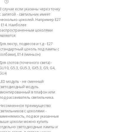
В случае если указаны через точку
с запятой - светильник имеет
несколько цоколей. Например E27
; E14. Наиболее
распространенным цоколями
являются:
Для люстр, подвесов и т.д - E27
(стандартный цоколь под лампы с
колбами), E14 (миньон)
Для спотов (точечного света) -
GU10, G5.3, GU5.3, GX5.3, G9, G4,
GU4
LED модуль - не сменный
светодиодный модуль
вмонтированный в плафон или
под рассеиватель светильника.
Несомненное преимущество
светильников с цоколями -
заменяемость, под все указанные
выше цоколи можно купить
отдельно светодиодные лампы и