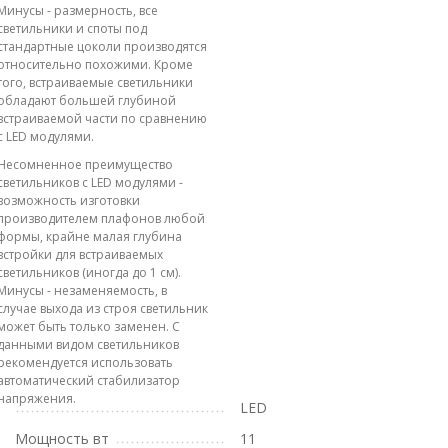
Минусы - размерность, все
светильники и споты под
стандартные цоколи производятся
относительно похожими. Кроме
того, встраиваемые светильники
обладают большей глубиной
встраиваемой части по сравнению
с LED модулями.
Несомненное преимущество
светильников с LED модулями -
возможность изготовки
производителем плафонов любой
формы, крайне малая глубина
встройки для встраиваемых
светильников (иногда до 1 см).
Минусы - незаменяемость, в
случае выхода из строя светильник
может быть только заменен. С
данными видом светильников
рекомендуется использовать
автоматический стабилизатор
напряжения.
LED
Мощность вт
11