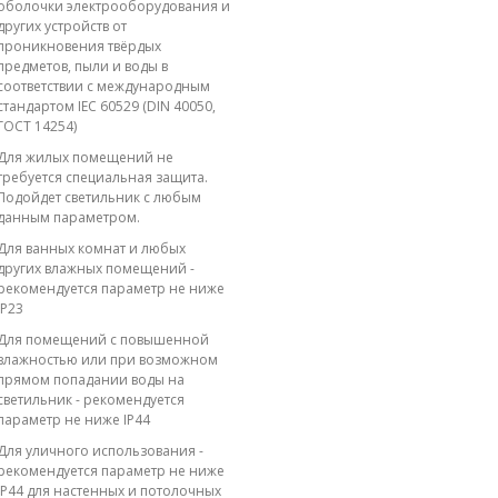
оболочки электрооборудования и
других устройств от
проникновения твёрдых
предметов, пыли и воды в
соответствии с международным
стандартом IEC 60529 (DIN 40050,
ГОСТ 14254)
Для жилых помещений не
требуется специальная защита.
Подойдет светильник с любым
данным параметром.
Для ванных комнат и любых
других влажных помещений -
рекомендуется параметр не ниже
IP23
Для помещений с повышенной
влажностью или при возможном
прямом попадании воды на
светильник - рекомендуется
параметр не ниже IP44
Для уличного использования -
рекомендуется параметр не ниже
IP44 для настенных и потолочных