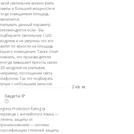
такой светильник можно взять
лампы и большей мощности и
тогда освещаемая площадь
увеличится.
Учитывать данный параметр
рекомендуется если - Вы
подбираете светильник с LED
модулем и не уверены что его
хватит по яркости на площадь
Вашего помещения. Также стоит
помнить, что производители
иногда завышают яркость своих
LED модулей не учитывая,
например, поглощение света
плафоном. Так что подбирать
лучше с небольшим запасом.
2 кв. м.
Защита IP
Ingress Protection Rating (в
переводе с английского языка —
степень защиты от
проникновения) — система
классификации степеней защиты