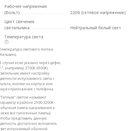
Рабочее напряжение
(Вольт)
220В (сетевое напряжение)
Цвет свечения
светильника
Нейтральный белый свет
Температура света
Температура светового потока
(Кельвин).
В случае если указано через дефис
"-", (например 2700К-6500К)
светильник имеет настройку
цветности испускаемого света с
пульта, кнопки на корпусе или
через приложение с телефона.
"Теплым" светом называют
параметр в районе 2500-3200К
(обычная лампа накаливания а
также все галогенные лампы).
Чтобы представить данную
цветность достаточно вспомнить
свет испускаемый обычной