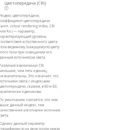
Цветопередача (CRI)
Индекс цветопередачи,
коэффициент цветопередачи
(англ. colour rendering index, CRI
или Ra ) — параметр,
характеризующий уровень
соответствия естественного цвета
тела видимому (кажущемуся) цвету
этого тела при освещении его
данным источником света.
Различия в величинах CRI
меньшие, чем пять единиц,
незначительны. Это означает, что
источники света с индексами
цветопередачи, скажем, в 80 и 83,
практически одинаковы.
По умолчанию считается, что чем
выше данный индекс, тем
качественнее изготовлен источник
света.
Однако данный параметр
специфичен и на деле почти никак