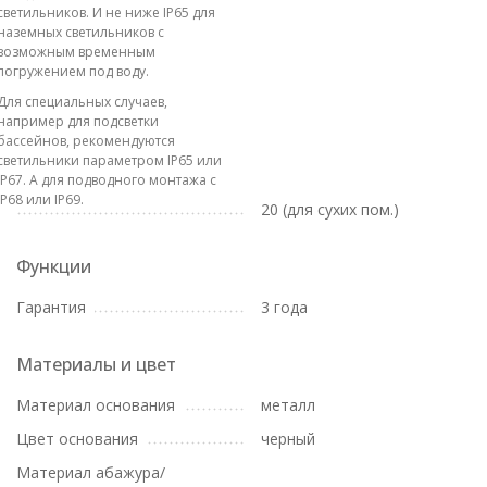
светильников. И не ниже IP65 для
наземных светильников с
возможным временным
погружением под воду.
Для специальных случаев,
например для подсветки
бассейнов, рекомендуются
светильники параметром IP65 или
IP67. А для подводного монтажа с
IP68 или IP69.
20 (для сухих пом.)
Функции
Гарантия
3 года
Материалы и цвет
Материал основания
металл
Цвет основания
черный
Материал абажура/