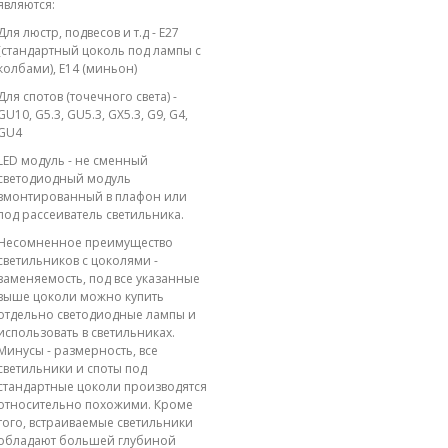
являются:
Для люстр, подвесов и т.д - E27
(стандартный цоколь под лампы с
колбами), E14 (миньон)
Для спотов (точечного света) -
GU10, G5.3, GU5.3, GX5.3, G9, G4,
GU4
LED модуль - не сменный
светодиодный модуль
вмонтированный в плафон или
под рассеиватель светильника.
Несомненное преимущество
светильников с цоколями -
заменяемость, под все указанные
выше цоколи можно купить
отдельно светодиодные лампы и
использовать в светильниках.
Минусы - размерность, все
светильники и споты под
стандартные цоколи производятся
относительно похожими. Кроме
того, встраиваемые светильники
обладают большей глубиной