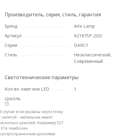
Производитель, серия, стиль, гарантия
Бренд
Arte Lamp
Артикул
A2187SP-2GO
Серия
DARCY
Стиль
Неоклассический,
Современный
Светотехнические параметры
Кол-во ламп или LED
1
Цоколь
В случае если указаны через точку
с запятой - светильник имеет
несколько цоколей. Например E27
; E14. Наиболее
распространенным цоколями