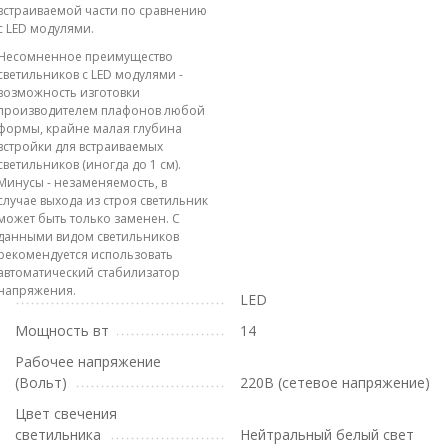
встраиваемой части по сравнению
с LED модулями.
Несомненное преимущество
светильников с LED модулями -
возможность изготовки
производителем плафонов любой
формы, крайне малая глубина
встройки для встраиваемых
светильников (иногда до 1 см).
Минусы - незаменяемость, в
случае выхода из строя светильник
может быть только заменен. С
данными видом светильников
рекомендуется использовать
автоматический стабилизатор
напряжения.
LED
Мощность вт
14
Рабочее напряжение
(Вольт)
220В (сетевое напряжение)
Цвет свечения
светильника
Нейтральный белый свет