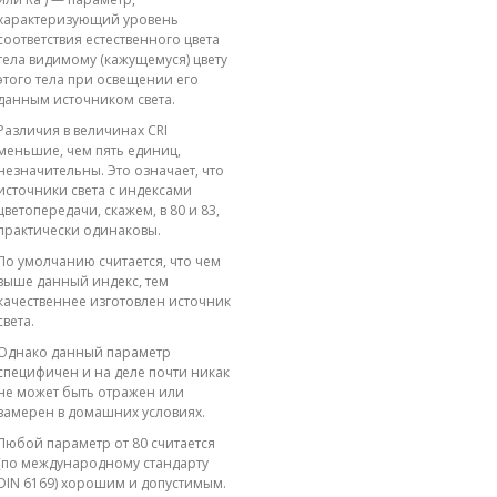
характеризующий уровень
соответствия естественного цвета
тела видимому (кажущемуся) цвету
этого тела при освещении его
данным источником света.
Различия в величинах CRI
меньшие, чем пять единиц,
незначительны. Это означает, что
источники света с индексами
цветопередачи, скажем, в 80 и 83,
практически одинаковы.
По умолчанию считается, что чем
выше данный индекс, тем
качественнее изготовлен источник
света.
Однако данный параметр
специфичен и на деле почти никак
не может быть отражен или
замерен в домашних условиях.
Любой параметр от 80 считается
(по международному стандарту
DIN 6169) хорошим и допустимым.