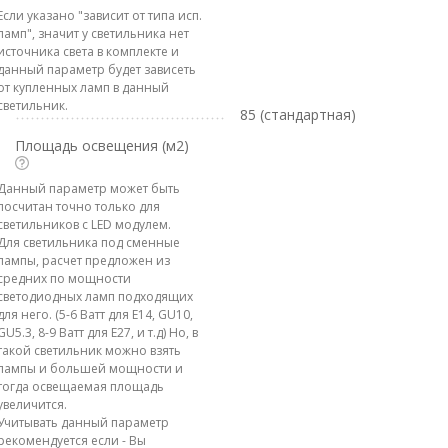
Если указано "зависит от типа исп.
ламп", значит у светильника нет
источника света в комплекте и
данный параметр будет зависеть
от купленных ламп в данный
светильник.
85 (стандартная)
Площадь освещения (м2)
Данный параметр может быть
посчитан точно только для
светильников с LED модулем.
Для светильника под сменные
лампы, расчет предложен из
средних по мощности
светодиодных ламп подходящих
для него. (5-6 Ватт для E14, GU10,
GU5.3, 8-9 Ватт для E27, и т.д) Но, в
такой светильник можно взять
лампы и большей мощности и
тогда освещаемая площадь
увеличится.
Учитывать данный параметр
рекомендуется если - Вы