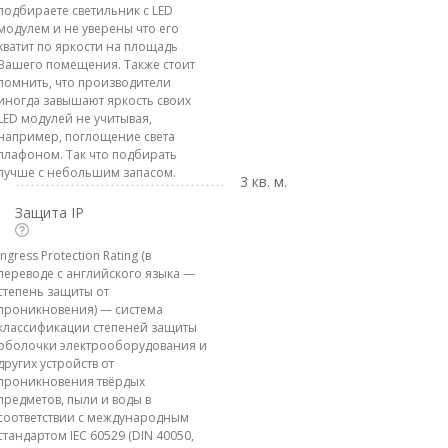
подбираете светильник с LED
модулем и не уверены что его
хватит по яркости на площадь
Вашего помещения. Также стоит
помнить, что производители
иногда завышают яркость своих
LED модулей не учитывая,
например, поглощение света
плафоном. Так что подбирать
лучше с небольшим запасом.
3 кв. м.
Защита IP
Ingress Protection Rating (в
переводе с английского языка —
степень защиты от
проникновения) — система
классификации степеней защиты
оболочки электрооборудования и
других устройств от
проникновения твёрдых
предметов, пыли и воды в
соответствии с международным
стандартом IEC 60529 (DIN 40050,