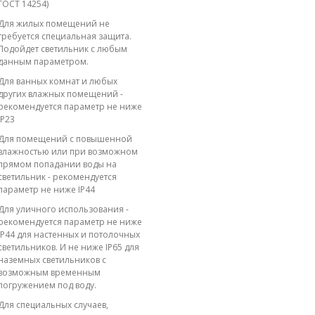
ГОСТ 14254)
Для жилых помещений не
требуется специальная защита.
Подойдет светильник с любым
данным параметром.
Для ванных комнат и любых
других влажных помещений -
рекомендуется параметр не ниже
IP23
Для помещений с повышенной
влажностью или при возможном
прямом попадании воды на
светильник - рекомендуется
параметр не ниже IP44
Для уличного использования -
рекомендуется параметр не ниже
IP44 для настенных и потолочных
светильников. И не ниже IP65 для
наземных светильников с
возможным временным
погружением под воду.
Для специальных случаев,