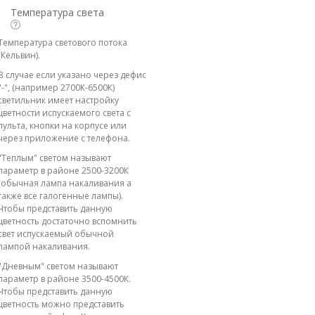
Температура света
Температура светового потока
(Кельвин).
В случае если указано через дефис
"-", (например 2700К-6500К)
светильник имеет настройку
цветности испускаемого света с
пульта, кнопки на корпусе или
через приложение с телефона.
"Теплым" светом называют
параметр в районе 2500-3200К
(обычная лампа накаливания а
также все галогенные лампы).
Чтобы представить данную
цветность достаточно вспомнить
свет испускаемый обычной
лампой накаливания.
"Дневным" светом называют
параметр в районе 3500-4500К.
Чтобы представить данную
цветность можно представить