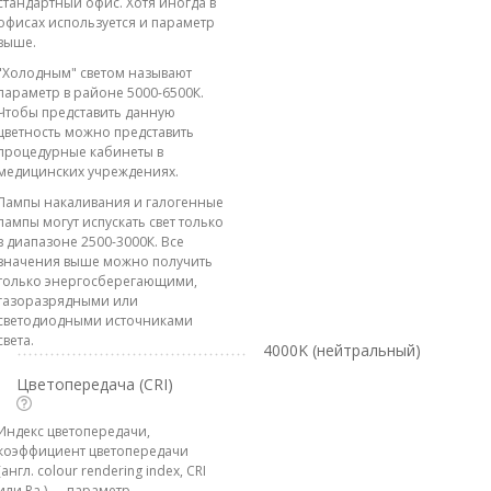
стандартный офис. Хотя иногда в
офисах используется и параметр
выше.
"Холодным" светом называют
параметр в районе 5000-6500К.
Чтобы представить данную
цветность можно представить
процедурные кабинеты в
медицинских учреждениях.
Лампы накаливания и галогенные
лампы могут испускать свет только
в диапазоне 2500-3000К. Все
значения выше можно получить
только энергосберегающими,
газоразрядными или
светодиодными источниками
света.
4000K (нейтральный)
Цветопередача (CRI)
Индекс цветопередачи,
коэффициент цветопередачи
(англ. colour rendering index, CRI
или Ra ) — параметр,