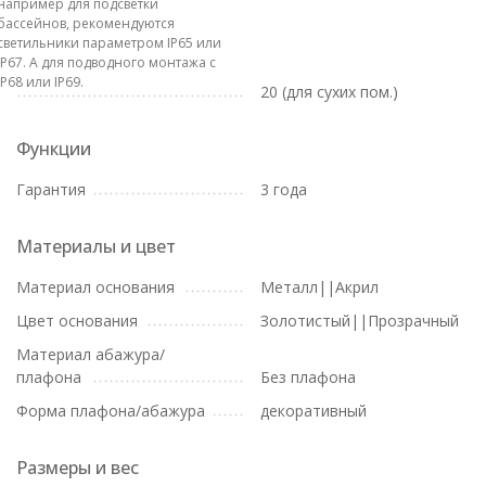
например для подсветки
бассейнов, рекомендуются
светильники параметром IP65 или
IP67. А для подводного монтажа с
IP68 или IP69.
20 (для сухих пом.)
Функции
Гарантия
3 года
Материалы и цвет
Материал основания
Металл||Акрил
Цвет основания
Золотистый||Прозрачный
Материал абажура/
плафона
Без плафона
Форма плафона/абажура
декоративный
Размеры и вес