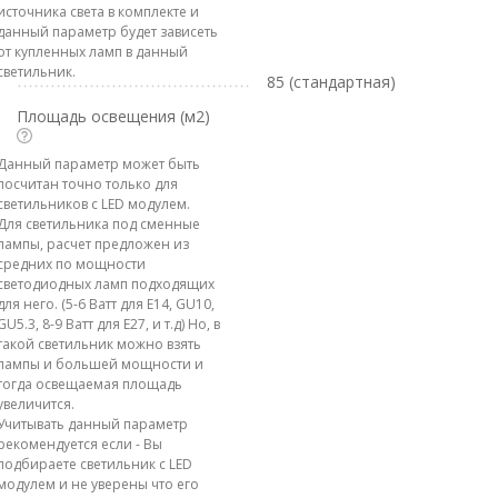
источника света в комплекте и
данный параметр будет зависеть
от купленных ламп в данный
светильник.
85 (стандартная)
Площадь освещения (м2)
Данный параметр может быть
посчитан точно только для
светильников с LED модулем.
Для светильника под сменные
лампы, расчет предложен из
средних по мощности
светодиодных ламп подходящих
для него. (5-6 Ватт для E14, GU10,
GU5.3, 8-9 Ватт для E27, и т.д) Но, в
такой светильник можно взять
лампы и большей мощности и
тогда освещаемая площадь
увеличится.
Учитывать данный параметр
рекомендуется если - Вы
подбираете светильник с LED
модулем и не уверены что его