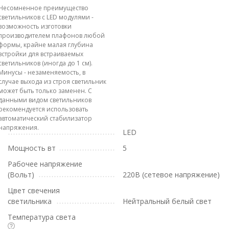
Несомненное преимущество
светильников с LED модулями -
возможность изготовки
производителем плафонов любой
формы, крайне малая глубина
встройки для встраиваемых
светильников (иногда до 1 см).
Минусы - незаменяемость, в
случае выхода из строя светильник
может быть только заменен. С
данными видом светильников
рекомендуется использовать
автоматический стабилизатор
напряжения.
LED
Мощность вт
5
Рабочее напряжение
(Вольт)
220В (сетевое напряжение)
Цвет свечения
светильника
Нейтральный белый свет
Температура света