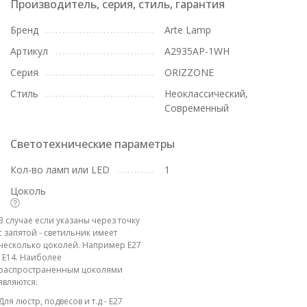
Производитель, серия, стиль, гарантия
Бренд
Arte Lamp
Артикул
A2935AP-1WH
Серия
ORIZZONE
Стиль
Неоклассический,
Современный
Светотехнические параметры
Кол-во ламп или LED
1
Цоколь
В случае если указаны через точку
с запятой - светильник имеет
несколько цоколей. Например E27
; E14. Наиболее
распространенным цоколями
являются:
Для люстр, подвесов и т.д - E27