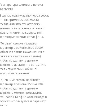
Температура светового потока
(Кельвин).
В случае если указано через дефис
"-", (например 2700К-6500К)
светильник имеет настройку
цветности испускаемого света с
пульта, кнопки на корпусе или
через приложение с телефона.
"Теплым" светом называют
параметр в районе 2500-3200К
(обычная лампа накаливания а
также все галогенные лампы).
Чтобы представить данную
цветность достаточно вспомнить
свет испускаемый обычной
лампой накаливания.
"Дневным" светом называют
параметр в районе 3500-4500К.
Чтобы представить данную
цветность можно представить
стандартный офис. Хотя иногда в
офисах используется и параметр
выше.