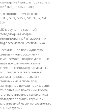
(стандартный цоколь под лампы с
колбами), E14 (миньон)
Для спотов (точечного света) -
GU10, G5.3, GU5.3, GX5.3, G9, G4,
GU4
LED модуль - не сменный
светодиодный модуль
вмонтированный в плафон или
под рассеиватель светильника.
Несомненное преимущество
светильников с цоколями -
заменяемость, под все указанные
выше цоколи можно купить
отдельно светодиодные лампы и
использовать в светильниках.
Минусы - размерность, все
светильники и споты под
стандартные цоколи производятся
относительно похожими. Кроме
того, встраиваемые светильники
обладают большей глубиной
встраиваемой части по сравнению
с LED модулями.