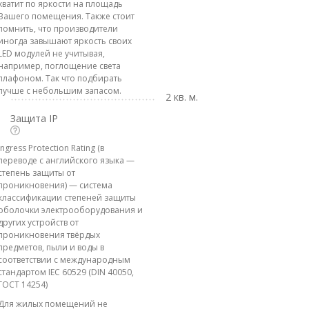
хватит по яркости на площадь
Вашего помещения. Также стоит
помнить, что производители
иногда завышают яркость своих
LED модулей не учитывая,
например, поглощение света
плафоном. Так что подбирать
лучше с небольшим запасом.
2 кв. м.
Защита IP
Ingress Protection Rating (в
переводе с английского языка —
степень защиты от
проникновения) — система
классификации степеней защиты
оболочки электрооборудования и
других устройств от
проникновения твёрдых
предметов, пыли и воды в
соответствии с международным
стандартом IEC 60529 (DIN 40050,
ГОСТ 14254)
Для жилых помещений не