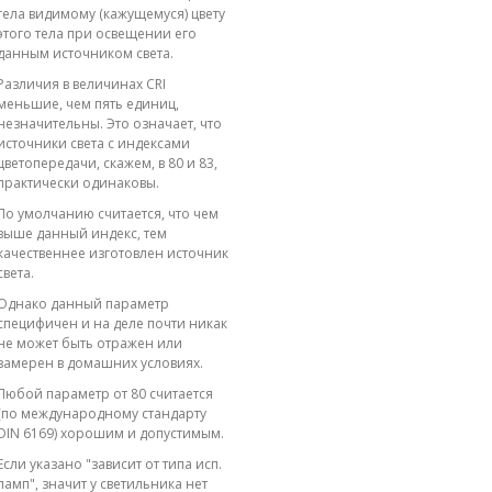
тела видимому (кажущемуся) цвету
этого тела при освещении его
данным источником света.
Различия в величинах CRI
меньшие, чем пять единиц,
незначительны. Это означает, что
источники света с индексами
цветопередачи, скажем, в 80 и 83,
практически одинаковы.
По умолчанию считается, что чем
выше данный индекс, тем
качественнее изготовлен источник
света.
Однако данный параметр
специфичен и на деле почти никак
не может быть отражен или
замерен в домашних условиях.
Любой параметр от 80 считается
(по международному стандарту
DIN 6169) хорошим и допустимым.
Если указано "зависит от типа исп.
ламп", значит у светильника нет