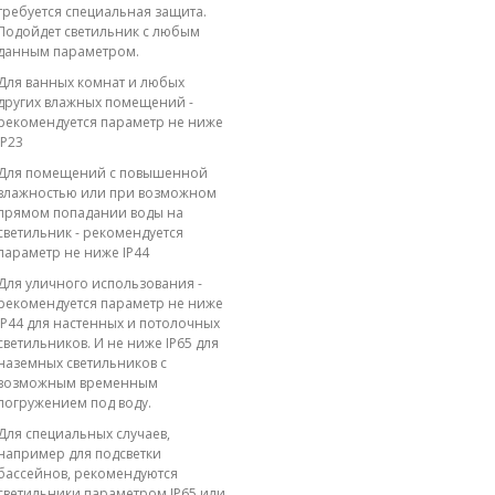
требуется специальная защита.
Подойдет светильник с любым
данным параметром.
Для ванных комнат и любых
других влажных помещений -
рекомендуется параметр не ниже
IP23
Для помещений с повышенной
влажностью или при возможном
прямом попадании воды на
светильник - рекомендуется
параметр не ниже IP44
Для уличного использования -
рекомендуется параметр не ниже
IP44 для настенных и потолочных
светильников. И не ниже IP65 для
наземных светильников с
возможным временным
погружением под воду.
Для специальных случаев,
например для подсветки
бассейнов, рекомендуются
светильники параметром IP65 или