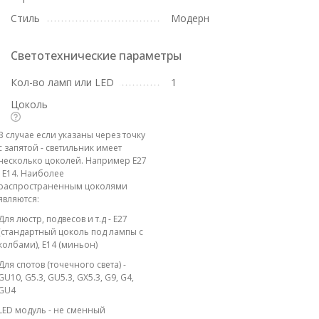
Стиль
Модерн
Светотехнические параметры
Кол-во ламп или LED
1
Цоколь
В случае если указаны через точку
с запятой - светильник имеет
несколько цоколей. Например E27
; E14. Наиболее
распространенным цоколями
являются:
Для люстр, подвесов и т.д - E27
(стандартный цоколь под лампы с
колбами), E14 (миньон)
Для спотов (точечного света) -
GU10, G5.3, GU5.3, GX5.3, G9, G4,
GU4
LED модуль - не сменный