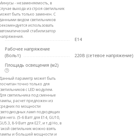
Минусы - незаменяемость, в
случае выхода из строя светильник
может быть только заменен. С
данными видом светильников
рекомендуется использовать
автоматический стабилизатор
напряжения.
E14
Рабочее напряжение
(Вольт)
220В (сетевое напряжение)
Площадь освещения (м2)
Данный параметр может быть
посчитан точно только для
светильников с LED модулем.
Для светильника под сменные
лампы, расчет предложен из
средних по мощности
светодиодных ламп подходящих
для него. (5-6 Ватт для E14, GU10,
GU5.3, 8-9 Ватт для E27, и т.д) Но, в
такой светильник можно взять
лампы и большей мощности и