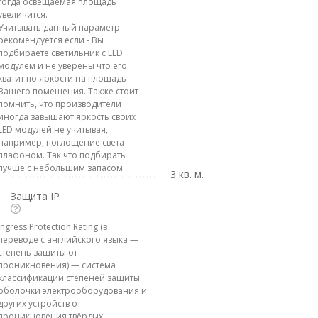
тогда освещаемая площадь
увеличится.
Учитывать данный параметр
рекомендуется если - Вы
подбираете светильник с LED
модулем и не уверены что его
хватит по яркости на площадь
Вашего помещения. Также стоит
помнить, что производители
иногда завышают яркость своих
LED модулей не учитывая,
например, поглощение света
плафоном. Так что подбирать
лучше с небольшим запасом.
3 кв. м.
Защита IP
Ingress Protection Rating (в
переводе с английского языка —
степень защиты от
проникновения) — система
классификации степеней защиты
оболочки электрооборудования и
других устройств от
проникновения твёрдых