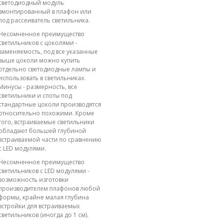
светодиодный модуль
вмонтированный в плафон или
под рассеиватель светильника.
Несомненное преимущество
светильников с цоколями -
заменяемость, под все указанные
выше цоколи можно купить
отдельно светодиодные лампы и
использовать в светильниках.
Минусы - размерность, все
светильники и споты под
стандартные цоколи производятся
относительно похожими. Кроме
того, встраиваемые светильники
обладают большей глубиной
встраиваемой части по сравнению
с LED модулями.
Несомненное преимущество
светильников с LED модулями -
возможность изготовки
производителем плафонов любой
формы, крайне малая глубина
встройки для встраиваемых
светильников (иногда до 1 см).