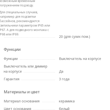
возможным временным
погружением под воду.
Для специальных случаев,
например для подсветки
бассейнов, рекомендуются
светильники параметром IP65 или
IP67. А для подводного монтажа с
IP68 или IP69.
20 (для сухих пом.)
Функции
Функции
Выключатель на корпусе
Выключатель или диммер
на корпусе
Да
Гарантия
3 года
Материалы и цвет
Материал основания
керамика
Цвет основания
белый