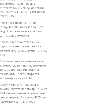
предметов, пыли и воды в
соответствии с международным
стандартом IEC 60529 (DIN 40050,
ГОСТ 14254)
Для жилых помещений не
требуется специальная защита.
Подойдет светильник с любым
данным параметром.
Для ванных комнат и любых
других влажных помещений -
рекомендуется параметр не ниже
IP23
Для помещений с повышенной
влажностью или при возможном
прямом попадании воды на
светильник - рекомендуется
параметр не ниже IP44
Для уличного использования -
рекомендуется параметр не ниже
IP44 для настенных и потолочных
светильников. И не ниже IP65 для
наземных светильников с