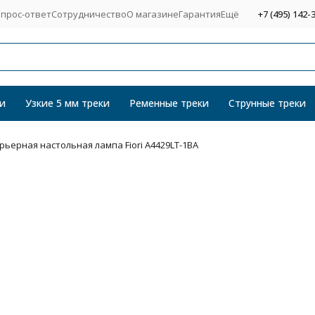
прос-ответ
Сотрудничество
О магазине
Гарантия
Ещё
+7 (495) 142-
и
Узкие 5 мм треки
Ременные треки
Струнные треки
рьерная настольная лампа Fiori A4429LT-1BA