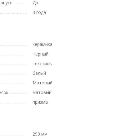
орпусе
Да
3 года
керамика
Черный
текстиль
белый
Матовый
есок
матовый
призма
290 мм