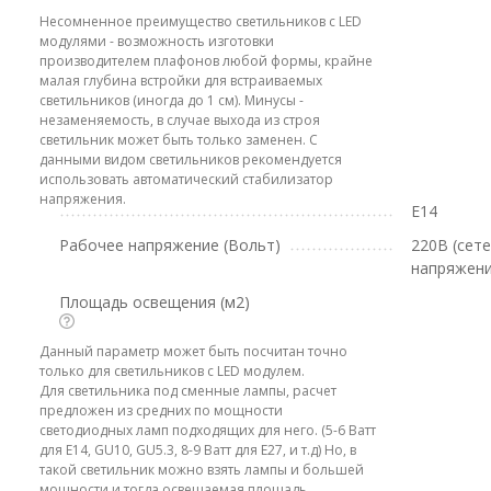
Несомненное преимущество светильников с LED
модулями - возможность изготовки
производителем плафонов любой формы, крайне
малая глубина встройки для встраиваемых
светильников (иногда до 1 см). Минусы -
незаменяемость, в случае выхода из строя
светильник может быть только заменен. С
данными видом светильников рекомендуется
использовать автоматический стабилизатор
напряжения.
E14
Рабочее напряжение (Вольт)
220В (сет
напряжени
Площадь освещения (м2)
Данный параметр может быть посчитан точно
только для светильников с LED модулем.
Для светильника под сменные лампы, расчет
предложен из средних по мощности
светодиодных ламп подходящих для него. (5-6 Ватт
для E14, GU10, GU5.3, 8-9 Ватт для E27, и т.д) Но, в
такой светильник можно взять лампы и большей
мощности и тогда освещаемая площадь