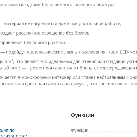
 мягкими складками белоснежного тканевого абажура.
— материал не нагревается даже при длительной работе;
оздает рассеянное освещение без бликов;
правления без поиска розетки;
 подойдут как классические лампы накаливания, так и LED-мод
 3 м², что делает его идеальным для чтения или создания уют
ьный плюс — трехлетняя гарантия от бренда, подтверждающая к
пишется в монохромный интерьер или станет нейтральным фоном
лассическая цветовая гамма гарантируют, что светильник остан
Функции
ция по
Функции
 A4429LT-1BA