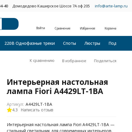
34-40
Домодедово Каширское Шоссе 7А оф 205
info@arte-lamp.ru
Войти
Сравнение
Избранное
Корзина
220В Однофазные треки
Споты
Люстры
Подвесные
К сравнению
В избранное
Поделиться
Интерьерная настольная
лампа Fiori A4429LT-1BA
Артикул:
A4429LT-1BA
4.3
Написать отзыв
Интерьерная настольная лампа Fiori A4429LT-1BA —
стильный светильник для современных интерьеров.