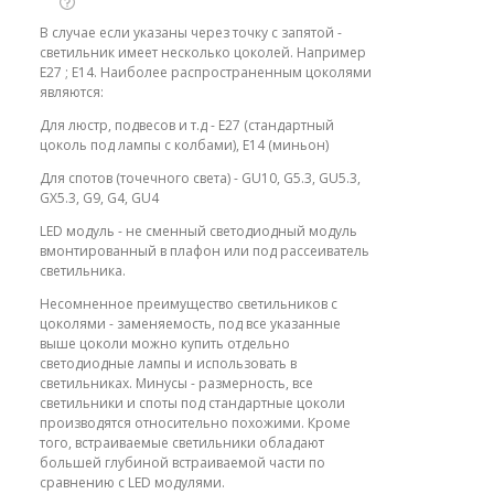
В случае если указаны через точку с запятой -
светильник имеет несколько цоколей. Например
E27 ; E14. Наиболее распространенным цоколями
являются:
Для люстр, подвесов и т.д - E27 (стандартный
цоколь под лампы с колбами), E14 (миньон)
Для спотов (точечного света) - GU10, G5.3, GU5.3,
GX5.3, G9, G4, GU4
LED модуль - не сменный светодиодный модуль
вмонтированный в плафон или под рассеиватель
светильника.
Несомненное преимущество светильников с
цоколями - заменяемость, под все указанные
выше цоколи можно купить отдельно
светодиодные лампы и использовать в
светильниках. Минусы - размерность, все
светильники и споты под стандартные цоколи
производятся относительно похожими. Кроме
того, встраиваемые светильники обладают
большей глубиной встраиваемой части по
сравнению с LED модулями.