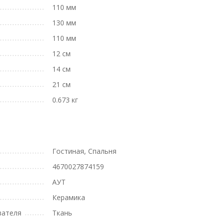
110 мм
130 мм
110 мм
12 см
14 см
21 см
0.673 кг
Гостиная, Спальня
4670027874159
АУТ
Керамика
вателя
Ткань