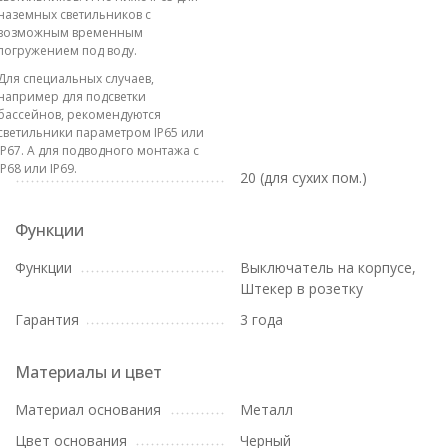
наземных светильников с
возможным временным
погружением под воду.
Для специальных случаев,
например для подсветки
бассейнов, рекомендуются
светильники параметром IP65 или
IP67. А для подводного монтажа с
IP68 или IP69.
20 (для сухих пом.)
Функции
Функции
Выключатель на корпусе,
Штекер в розетку
Гарантия
3 года
Материалы и цвет
Материал основания
Металл
Цвет основания
Черный