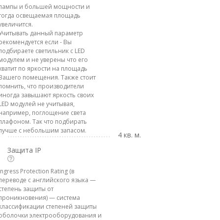
лампы и большей мощности и
тогда освещаемая площадь
увеличится.
Учитывать данный параметр
рекомендуется если - Вы
подбираете светильник с LED
модулем и не уверены что его
хватит по яркости на площадь
Вашего помещения. Также стоит
помнить, что производители
иногда завышают яркость своих
LED модулей не учитывая,
например, поглощение света
плафоном. Так что подбирать
лучше с небольшим запасом.
4 кв. м.
Защита IP
Ingress Protection Rating (в
переводе с английского языка —
степень защиты от
проникновения) — система
классификации степеней защиты
оболочки электрооборудования и