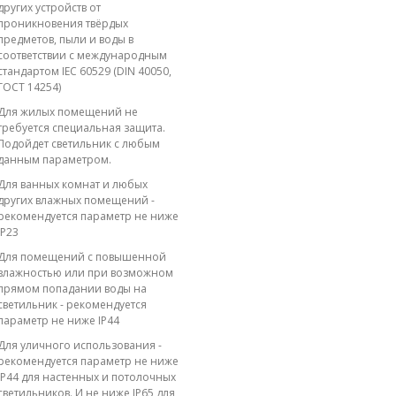
других устройств от
проникновения твёрдых
предметов, пыли и воды в
соответствии с международным
стандартом IEC 60529 (DIN 40050,
ГОСТ 14254)
Для жилых помещений не
требуется специальная защита.
Подойдет светильник с любым
данным параметром.
Для ванных комнат и любых
других влажных помещений -
рекомендуется параметр не ниже
IP23
Для помещений с повышенной
влажностью или при возможном
прямом попадании воды на
светильник - рекомендуется
параметр не ниже IP44
Для уличного использования -
рекомендуется параметр не ниже
IP44 для настенных и потолочных
светильников. И не ниже IP65 для