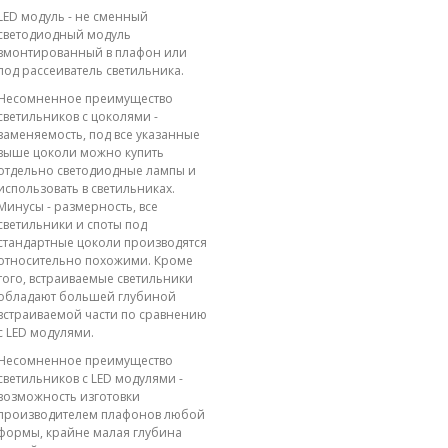
LED модуль - не сменный
светодиодный модуль
вмонтированный в плафон или
под рассеиватель светильника.
Несомненное преимущество
светильников с цоколями -
заменяемость, под все указанные
выше цоколи можно купить
отдельно светодиодные лампы и
использовать в светильниках.
Минусы - размерность, все
светильники и споты под
стандартные цоколи производятся
относительно похожими. Кроме
того, встраиваемые светильники
обладают большей глубиной
встраиваемой части по сравнению
с LED модулями.
Несомненное преимущество
светильников с LED модулями -
возможность изготовки
производителем плафонов любой
формы, крайне малая глубина