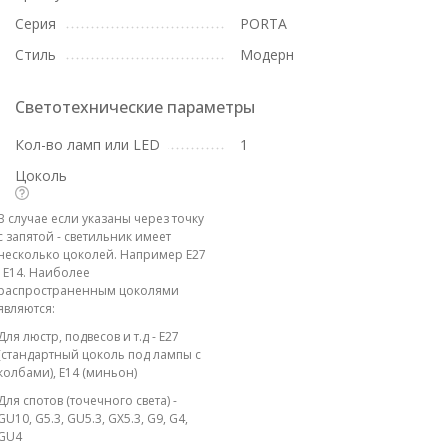
Серия
PORTA
Стиль
Модерн
Светотехнические параметры
Кол-во ламп или LED
1
Цоколь
В случае если указаны через точку
с запятой - светильник имеет
несколько цоколей. Например E27
; E14. Наиболее
распространенным цоколями
являются:
Для люстр, подвесов и т.д - E27
(стандартный цоколь под лампы с
колбами), E14 (миньон)
Для спотов (точечного света) -
GU10, G5.3, GU5.3, GX5.3, G9, G4,
GU4