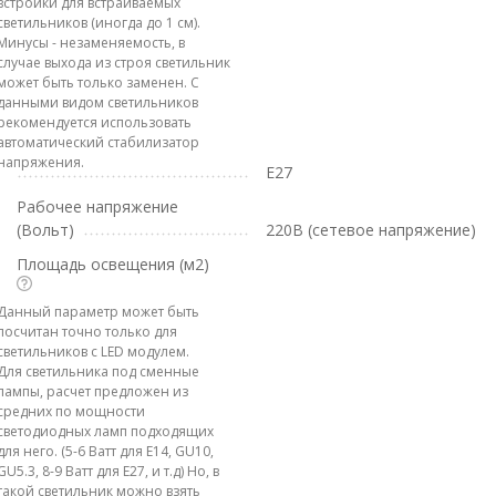
встройки для встраиваемых
светильников (иногда до 1 см).
Минусы - незаменяемость, в
случае выхода из строя светильник
может быть только заменен. С
данными видом светильников
рекомендуется использовать
автоматический стабилизатор
напряжения.
E27
Рабочее напряжение
(Вольт)
220В (сетевое напряжение)
Площадь освещения (м2)
Данный параметр может быть
посчитан точно только для
светильников с LED модулем.
Для светильника под сменные
лампы, расчет предложен из
средних по мощности
светодиодных ламп подходящих
для него. (5-6 Ватт для E14, GU10,
GU5.3, 8-9 Ватт для E27, и т.д) Но, в
такой светильник можно взять