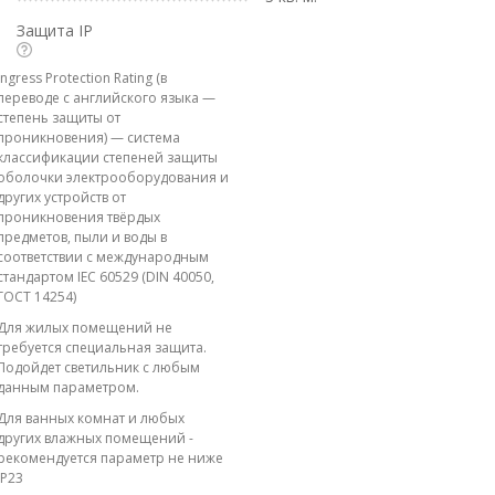
Защита IP
Ingress Protection Rating (в
переводе с английского языка —
степень защиты от
проникновения) — система
классификации степеней защиты
оболочки электрооборудования и
других устройств от
проникновения твёрдых
предметов, пыли и воды в
соответствии с международным
стандартом IEC 60529 (DIN 40050,
ГОСТ 14254)
Для жилых помещений не
требуется специальная защита.
Подойдет светильник с любым
данным параметром.
Для ванных комнат и любых
других влажных помещений -
рекомендуется параметр не ниже
IP23