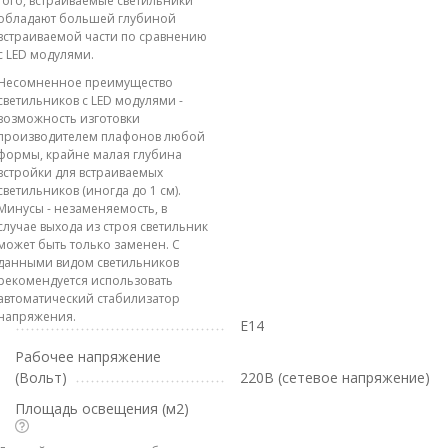
того, встраиваемые светильники
обладают большей глубиной
встраиваемой части по сравнению
с LED модулями.
Несомненное преимущество
светильников с LED модулями -
возможность изготовки
производителем плафонов любой
формы, крайне малая глубина
встройки для встраиваемых
светильников (иногда до 1 см).
Минусы - незаменяемость, в
случае выхода из строя светильник
может быть только заменен. С
данными видом светильников
рекомендуется использовать
автоматический стабилизатор
напряжения.
E14
Рабочее напряжение
(Вольт)
220В (сетевое напряжение)
Площадь освещения (м2)