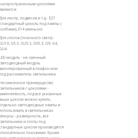
распространенным цоколями
являются:
Для люстр, подвесов и т.д - E27
(стандартный цоколь под лампы с
колбами), E14 (миньон)
Для спотов (точечного света) -
GU10, G5.3, GU5.3, GX5.3, G9, G4,
GU4
LED модуль - не сменный
светодиодный модуль
вмонтированный в плафон или
под рассеиватель светильника.
Несомненное преимущество
светильников с цоколями -
заменяемость, под все указанные
выше цоколи можно купить
отдельно светодиодные лампы и
использовать в светильниках.
Минусы - размерность, все
светильники и споты под
стандартные цоколи производятся
относительно похожими. Кроме