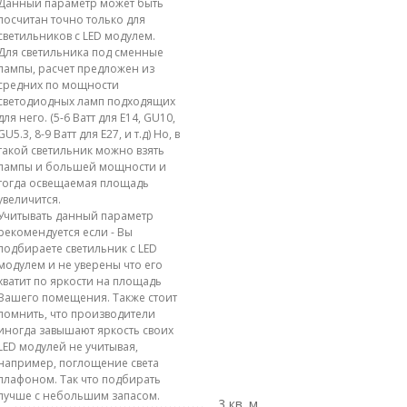
Данный параметр может быть
посчитан точно только для
светильников с LED модулем.
Для светильника под сменные
лампы, расчет предложен из
средних по мощности
светодиодных ламп подходящих
для него. (5-6 Ватт для E14, GU10,
GU5.3, 8-9 Ватт для E27, и т.д) Но, в
такой светильник можно взять
лампы и большей мощности и
тогда освещаемая площадь
увеличится.
Учитывать данный параметр
рекомендуется если - Вы
подбираете светильник с LED
модулем и не уверены что его
хватит по яркости на площадь
Вашего помещения. Также стоит
помнить, что производители
иногда завышают яркость своих
LED модулей не учитывая,
например, поглощение света
плафоном. Так что подбирать
лучше с небольшим запасом.
3 кв. м.