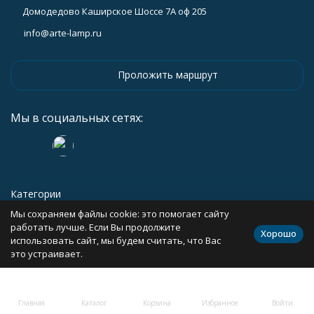
Домодедово Каширское Шоссе 7А оф 205
info@arte-lamp.ru
Проложить маршрут
Мы в социальных сетях:
Категории
Мы сохраняем файлы cookie: это помогает сайту
Информация
работать лучше. Если Вы продолжите
Хорошо
использовать сайт, мы будем считать, что Вас
это устраивает.
Политика персональных данных
Карта сайта
Главная
Каталог
Корзина
Избранное
Войти