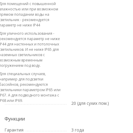
Для помещений с повышенной
влажностью или при возможном
прямом попадании воды на
светильник - рекомендуется
параметр не ниже IP44
Для уличного использования -
рекомендуется параметр не ниже
IP44 для настенных и потолочных
светильников. И не ниже IP65 для
наземных светильников с
возможным временным
погружением под воду.
Для специальных случаев,
например для подсветки
бассейнов, рекомендуются
светильники параметром IP65 или
IP67. А для подводного монтажа с
IP68 или IP69.
20 (для сухих пом.)
Функции
Гарантия
3 года