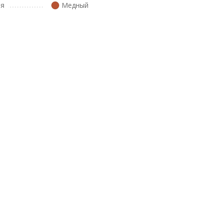
ля
Медный