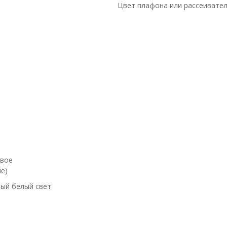
Цвет плафона или рассеивате
евое
е)
ый белый свет