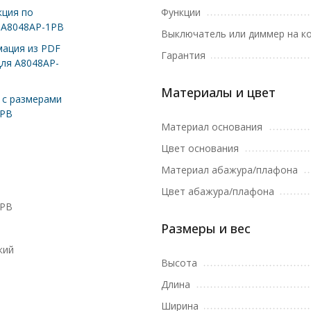
ция по
Функции
 A8048AP-1PB
Выключатель или диммер на к
ация из PDF
Гарантия
для A8048AP-
Материалы и цвет
с размерами
1PB
Материал основания
Цвет основания
Материал абажура/плафона
Цвет абажура/плафона
1PB
Размеры и вес
кий
Высота
Длина
Ширина