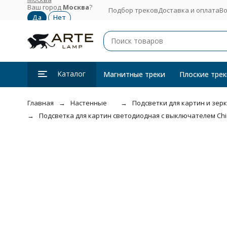
Ваш город
Москва
?
Подбор треков
Доставка и оплата
Во
Каталог
Магнитные треки
Плоские трек
Главная
Настенные
Подсветки для картин и зер
Подсветка для картин светодиодная с выключателем Chia