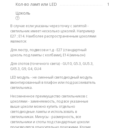
Кол-во ламп или LED
1
Цоколь
В случае если указаны через точку с запятой -
светильник имеет несколько цоколей. Например
E27 ; E14. Наиболее распространенным цоколями
являются:
Для люстр, подвесов и т.д - E27 (стандартный
цоколь под лампы с колбами), E14 (миньон)
Для спотов (точечного света) - GU10, G5.3, GU5.3,
GX5.3, G9, G4, GU4
LED модуль - не сменный светодиодный модуль
вмонтированный в плафон или под рассеиватель
светильника.
Несомненное преимущество светильников с
цоколями - заменяемость, под все указанные
выше цоколи можно купить отдельно
светодиодные лампы и использовать в
светильниках. Минусы - размерность, все
светильники и споты под стандартные цоколи
производятся относительно похожими. Кроме