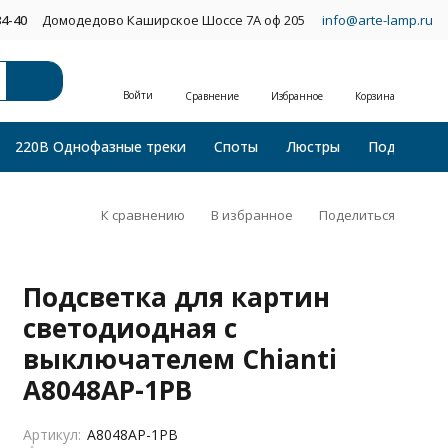
34-40
Домодедово Каширское Шоссе 7А оф 205
info@arte-lamp.ru
Войти
Сравнение
Избранное
Корзина
220В Однофазные треки
Споты
Люстры
Подвесные
К сравнению
В избранное
Поделиться
Подсветка для картин
светодиодная с
выключателем Chianti
A8048AP-1PB
Артикул:
A8048AP-1PB