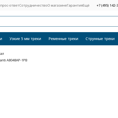
прос-ответ
Сотрудничество
О магазине
Гарантия
Ещё
+7 (495) 142-
и
Узкие 5 мм треки
Ременные треки
Струнные треки
кал
nti A8048AP-1PB