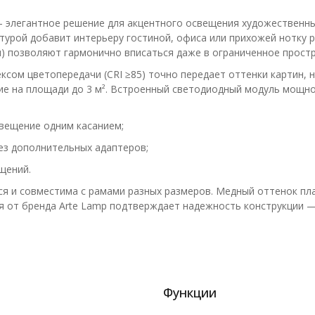
— элегантное решение для акцентного освещения художественны
урой добавит интерьеру гостиной, офиса или прихожей нотку р
) позволяют гармонично вписаться даже в ограниченное простр
ксом цветопередачи (CRI ≥85) точно передает оттенки картин, н
ие на площади до 3 м². Встроенный светодиодный модуль мощно
вещение одним касанием;
ез дополнительных адаптеров;
щений.
ся и совместима с рамами разных размеров. Медный оттенок пл
я от бренда Arte Lamp подтверждает надежность конструкции —
Функции