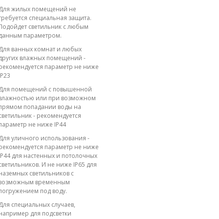
Для жилых помещений не
требуется специальная защита.
Подойдет светильник с любым
данным параметром.
Для ванных комнат и любых
других влажных помещений -
рекомендуется параметр не ниже
IP23
Для помещений с повышенной
влажностью или при возможном
прямом попадании воды на
светильник - рекомендуется
параметр не ниже IP44
Для уличного использования -
рекомендуется параметр не ниже
IP44 для настенных и потолочных
светильников. И не ниже IP65 для
наземных светильников с
возможным временным
погружением под воду.
Для специальных случаев,
например для подсветки