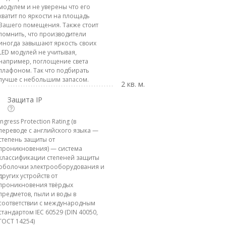
модулем и не уверены что его
хватит по яркости на площадь
Вашего помещения. Также стоит
помнить, что производители
иногда завышают яркость своих
LED модулей не учитывая,
например, поглощение света
плафоном. Так что подбирать
лучше с небольшим запасом.
2 кв. м.
Защита IP
Ingress Protection Rating (в
переводе с английского языка —
степень защиты от
проникновения) — система
классификации степеней защиты
оболочки электрооборудования и
других устройств от
проникновения твёрдых
предметов, пыли и воды в
соответствии с международным
стандартом IEC 60529 (DIN 40050,
ГОСТ 14254)