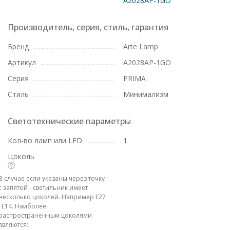
A2028AP-1GO
Производитель, серия, стиль, гарантия
Бренд
Arte Lamp
Артикул
A2028AP-1GO
Серия
PRIMA
Стиль
Минимализм
Светотехнические параметры
Кол-во ламп или LED
1
Цоколь
В случае если указаны через точку
с запятой - светильник имеет
несколько цоколей. Например E27
; E14. Наиболее
распространенным цоколями
являются: