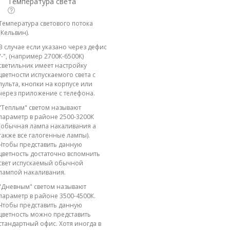
Температура света
Температура светового потока
(Кельвин).
В случае если указано через дефис
"-", (например 2700К-6500К)
светильник имеет настройку
цветности испускаемого света с
пульта, кнопки на корпусе или
через приложение с телефона.
"Теплым" светом называют
параметр в районе 2500-3200К
(обычная лампа накаливания а
также все галогенные лампы).
Чтобы представить данную
цветность достаточно вспомнить
свет испускаемый обычной
лампой накаливания.
"Дневным" светом называют
параметр в районе 3500-4500К.
Чтобы представить данную
цветность можно представить
стандартный офис. Хотя иногда в