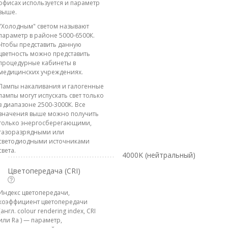
офисах используется и параметр
выше.
"Холодным" светом называют
параметр в районе 5000-6500К.
Чтобы представить данную
цветность можно представить
процедурные кабинеты в
медицинских учреждениях.
Лампы накаливания и галогенные
лампы могут испускать свет только
в диапазоне 2500-3000К. Все
значения выше можно получить
только энергосберегающими,
газоразрядными или
светодиодными источниками
света.
4000K (нейтральный)
Цветопередача (CRI)
Индекс цветопередачи,
коэффициент цветопередачи
(англ. colour rendering index, CRI
или Ra ) — параметр,