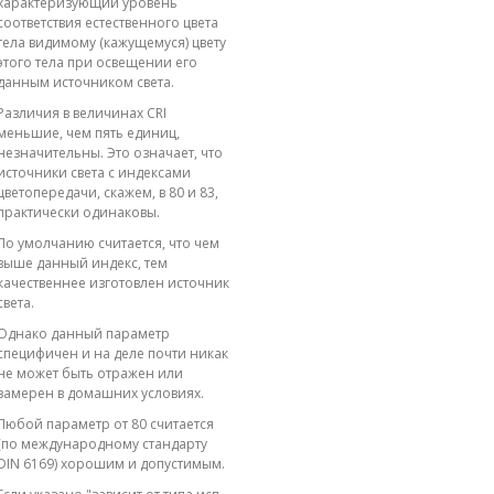
характеризующий уровень
соответствия естественного цвета
тела видимому (кажущемуся) цвету
этого тела при освещении его
данным источником света.
Различия в величинах CRI
меньшие, чем пять единиц,
незначительны. Это означает, что
источники света с индексами
цветопередачи, скажем, в 80 и 83,
практически одинаковы.
По умолчанию считается, что чем
выше данный индекс, тем
качественнее изготовлен источник
света.
Однако данный параметр
специфичен и на деле почти никак
не может быть отражен или
замерен в домашних условиях.
Любой параметр от 80 считается
(по международному стандарту
DIN 6169) хорошим и допустимым.