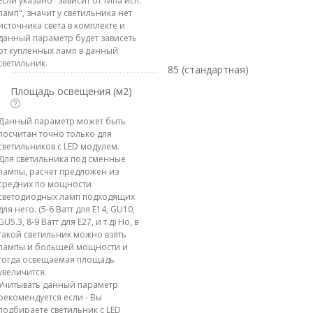
Если указано "зависит от типа исп.
ламп", значит у светильника нет
источника света в комплекте и
данный параметр будет зависеть
от купленных ламп в данный
светильник.
85 (стандартная)
Площадь освещения (м2)
Данный параметр может быть
посчитан точно только для
светильников с LED модулем.
Для светильника под сменные
лампы, расчет предложен из
средних по мощности
светодиодных ламп подходящих
для него. (5-6 Ватт для E14, GU10,
GU5.3, 8-9 Ватт для E27, и т.д) Но, в
такой светильник можно взять
лампы и большей мощности и
тогда освещаемая площадь
увеличится.
Учитывать данный параметр
рекомендуется если - Вы
подбираете светильник с LED