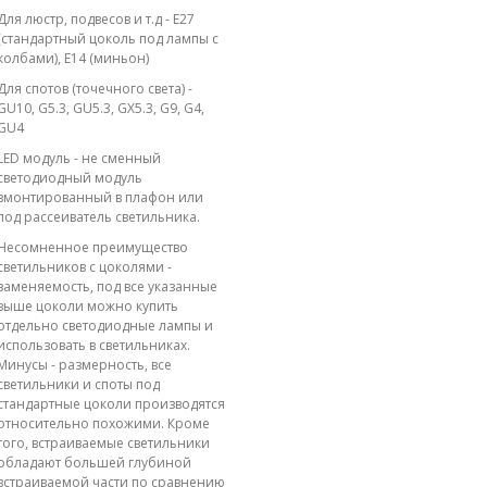
Для люстр, подвесов и т.д - E27
(стандартный цоколь под лампы с
колбами), E14 (миньон)
Для спотов (точечного света) -
GU10, G5.3, GU5.3, GX5.3, G9, G4,
GU4
LED модуль - не сменный
светодиодный модуль
вмонтированный в плафон или
под рассеиватель светильника.
Несомненное преимущество
светильников с цоколями -
заменяемость, под все указанные
выше цоколи можно купить
отдельно светодиодные лампы и
использовать в светильниках.
Минусы - размерность, все
светильники и споты под
стандартные цоколи производятся
относительно похожими. Кроме
того, встраиваемые светильники
обладают большей глубиной
встраиваемой части по сравнению