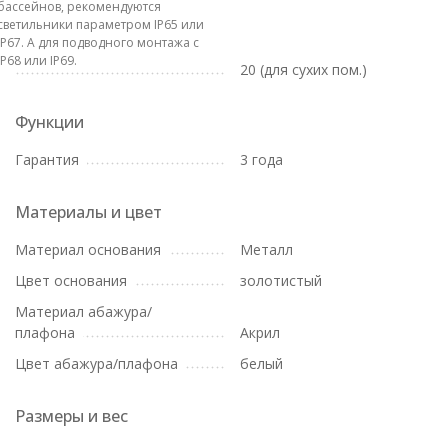
бассейнов, рекомендуются
светильники параметром IP65 или
IP67. А для подводного монтажа с
IP68 или IP69.
20 (для сухих пом.)
Функции
Гарантия
3 года
Материалы и цвет
Материал основания
Металл
Цвет основания
золотистый
Материал абажура/
плафона
Акрил
Цвет абажура/плафона
белый
Размеры и вес