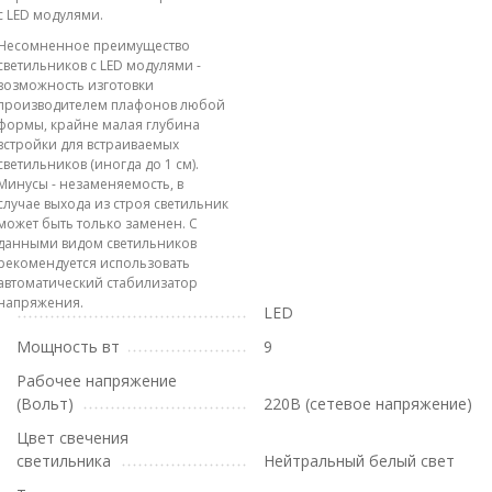
с LED модулями.
Несомненное преимущество
светильников с LED модулями -
возможность изготовки
производителем плафонов любой
формы, крайне малая глубина
встройки для встраиваемых
светильников (иногда до 1 см).
Минусы - незаменяемость, в
случае выхода из строя светильник
может быть только заменен. С
данными видом светильников
рекомендуется использовать
автоматический стабилизатор
напряжения.
LED
Мощность вт
9
Рабочее напряжение
(Вольт)
220В (сетевое напряжение)
Цвет свечения
светильника
Нейтральный белый свет