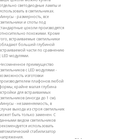
отдельно светодиодные лампы и
использовать в светильниках.
Минусы - размерность, все
светильники и споты под
стандартные цоколи производятся
относительно похожими. Кроме
того, встраиваемые светильники
обладают большей глубиной
встраиваемой части по сравнению
с LED модулями.
Несомненное преимущество
светильников с LED модулями -
возможность изготовки
производителем плафонов любой
формы, крайне малая глубина
встройки для встраиваемых
светильников (иногда до 1 см).
Минусы - незаменяемость, в
случае выхода из строя светильник
может быть только заменен. С
данными видом светильников
рекомендуется использовать
автоматический стабилизатор
напряжения.