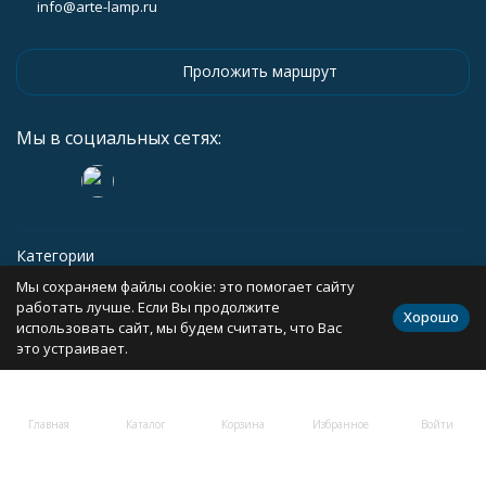
info@arte-lamp.ru
Проложить маршрут
Мы в социальных сетях:
Категории
Мы сохраняем файлы cookie: это помогает сайту
Информация
работать лучше. Если Вы продолжите
Хорошо
использовать сайт, мы будем считать, что Вас
это устраивает.
Политика персональных данных
Карта сайта
Главная
Каталог
Корзина
Избранное
Войти