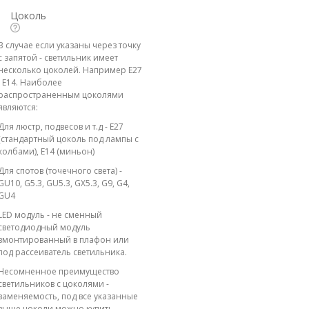
Цоколь
В случае если указаны через точку
с запятой - светильник имеет
несколько цоколей. Например E27
; E14. Наиболее
распространенным цоколями
являются:
Для люстр, подвесов и т.д - E27
(стандартный цоколь под лампы с
колбами), E14 (миньон)
Для спотов (точечного света) -
GU10, G5.3, GU5.3, GX5.3, G9, G4,
GU4
LED модуль - не сменный
светодиодный модуль
вмонтированный в плафон или
под рассеиватель светильника.
Несомненное преимущество
светильников с цоколями -
заменяемость, под все указанные
выше цоколи можно купить