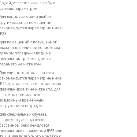
Подойдет светильник с любым
данным параметром.
Для ванных комнат и любых
других влажных помещений -
рекомендуется параметр не ниже
IP23
Для помещений с повышенной
влажностью или при возможном
прямом попадании воды на
светильник - рекомендуется
параметр не ниже IP44
Для уличного использования -
рекомендуется параметр не ниже
IP44 для настенных и потолочных
светильников. И не ниже IP65 для
наземных светильников с
возможным временным
погружением под воду.
Для специальных случаев,
например для подсветки
бассейнов, рекомендуются
светильники параметром IP65 или
IP67. А для подводного монтажа с