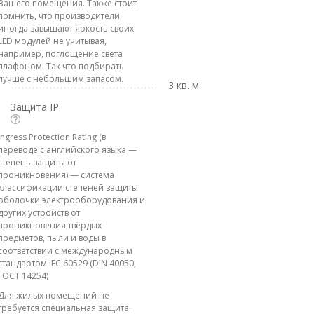
Вашего помещения. Также стоит
помнить, что производители
иногда завышают яркость своих
LED модулей не учитывая,
например, поглощение света
плафоном. Так что подбирать
лучше с небольшим запасом.
3 кв. м.
Защита IP
Ingress Protection Rating (в
переводе с английского языка —
степень защиты от
проникновения) — система
классификации степеней защиты
оболочки электрооборудования и
других устройств от
проникновения твёрдых
предметов, пыли и воды в
соответствии с международным
стандартом IEC 60529 (DIN 40050,
ГОСТ 14254)
Для жилых помещений не
требуется специальная защита.