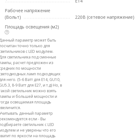
E14
Рабочее напряжение
(Вольт)
220В (сетевое напряжение)
Площадь освещения (м2)
Данный параметр может быть
посчитан точно только для
светильников с LED модулем.
Для светильника под сменные
лампы, расчет предложен из
средних по мощности
светодиодных ламп подходящих
для него. (5-6 Ватт для E14, GU10,
GU5.3, 8-9 Ватт для E27, и т.д) Но, в
такой светильник можно взять
лампы и большей мощности и
тогда освещаемая площадь
увеличится.
Учитывать данный параметр
рекомендуется если - Вы
подбираете светильник с LED
модулем и не уверены что его
хватит по яркости на площадь