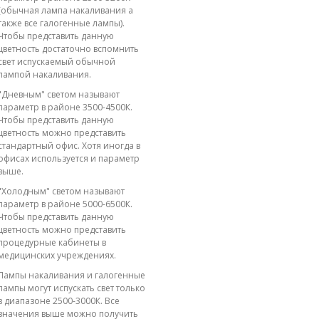
(обычная лампа накаливания а
также все галогенные лампы).
Чтобы представить данную
цветность достаточно вспомнить
свет испускаемый обычной
лампой накаливания.
"Дневным" светом называют
параметр в районе 3500-4500К.
Чтобы представить данную
цветность можно представить
стандартный офис. Хотя иногда в
офисах используется и параметр
выше.
"Холодным" светом называют
параметр в районе 5000-6500К.
Чтобы представить данную
цветность можно представить
процедурные кабинеты в
медицинских учреждениях.
Лампы накаливания и галогенные
лампы могут испускать свет только
в диапазоне 2500-3000К. Все
значения выше можно получить