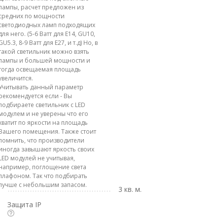
лампы, расчет предложен из
средних по мощности
светодиодных ламп подходящих
для него. (5-6 Ватт для E14, GU10,
GU5.3, 8-9 Ватт для E27, и т.д) Но, в
такой светильник можно взять
лампы и большей мощности и
тогда освещаемая площадь
увеличится.
Учитывать данный параметр
рекомендуется если - Вы
подбираете светильник с LED
модулем и не уверены что его
хватит по яркости на площадь
Вашего помещения. Также стоит
помнить, что производители
иногда завышают яркость своих
LED модулей не учитывая,
например, поглощение света
плафоном. Так что подбирать
лучше с небольшим запасом.
3 кв. м.
Защита IP