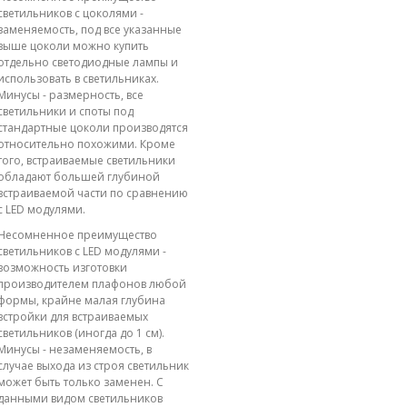
светильников с цоколями -
заменяемость, под все указанные
выше цоколи можно купить
отдельно светодиодные лампы и
использовать в светильниках.
Минусы - размерность, все
светильники и споты под
стандартные цоколи производятся
относительно похожими. Кроме
того, встраиваемые светильники
обладают большей глубиной
встраиваемой части по сравнению
с LED модулями.
Несомненное преимущество
светильников с LED модулями -
возможность изготовки
производителем плафонов любой
формы, крайне малая глубина
встройки для встраиваемых
светильников (иногда до 1 см).
Минусы - незаменяемость, в
случае выхода из строя светильник
может быть только заменен. С
данными видом светильников