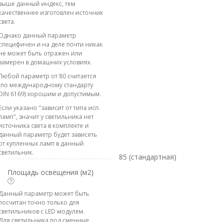
выше данный индекс, тем
качественнее изготовлен источник
света.
Однако данный параметр
специфичен и на деле почти никак
не может быть отражен или
замерен в домашних условиях.
Любой параметр от 80 считается
(по международному стандарту
DIN 6169) хорошим и допустимым.
Если указано "зависит от типа исп.
ламп", значит у светильника нет
источника света в комплекте и
данный параметр будет зависеть
от купленных ламп в данный
светильник.
85 (стандартная)
Площадь освещения (м2)
Данный параметр может быть
посчитан точно только для
светильников с LED модулем.
Для светильника под сменные