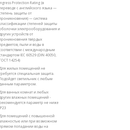
Ingress Protection Rating (в
переводе с английского языка —
степень защиты от
проникновения) — система
классификации степеней защиты
оболочки электрооборудования и
других устройств от
проникновения твёрдых
предметов, пыли и воды в
соответствии с международным
стандартом IEC 60529 (DIN 40050,
ГОСТ 14254)
Для жилых помещений не
требуется специальная защита.
Подойдет светильник с любым
данным параметром.
Для ванных комнат и любых
других влажных помещений -
рекомендуется параметр не ниже
IP23
Для помещений с повышенной
влажностью или при возможном
прямом попадании воды на