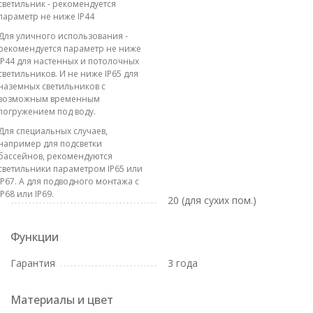
светильник - рекомендуется
параметр не ниже IP44
Для уличного использования -
рекомендуется параметр не ниже
IP44 для настенных и потолочных
светильников. И не ниже IP65 для
наземных светильников с
возможным временным
погружением под воду.
Для специальных случаев,
например для подсветки
бассейнов, рекомендуются
светильники параметром IP65 или
IP67. А для подводного монтажа с
IP68 или IP69.
20 (для сухих пом.)
Функции
Гарантия
3 года
Материалы и цвет