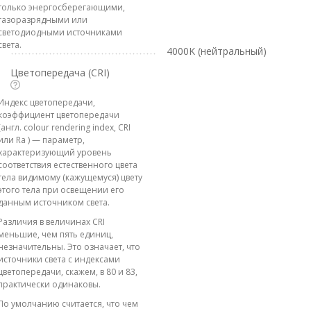
только энергосберегающими,
газоразрядными или
светодиодными источниками
света.
4000K (нейтральный)
Цветопередача (CRI)
Индекс цветопередачи,
коэффициент цветопередачи
(англ. colour rendering index, CRI
или Ra ) — параметр,
характеризующий уровень
соответствия естественного цвета
тела видимому (кажущемуся) цвету
этого тела при освещении его
данным источником света.
Различия в величинах CRI
меньшие, чем пять единиц,
незначительны. Это означает, что
источники света с индексами
цветопередачи, скажем, в 80 и 83,
практически одинаковы.
По умолчанию считается, что чем