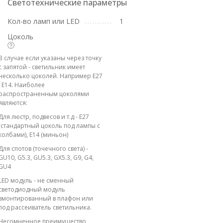
Светотехнические параметры
Кол-во ламп или LED
1
Цоколь
В случае если указаны через точку
с запятой - светильник имеет
несколько цоколей. Например E27
; E14. Наиболее
распространенным цоколями
являются:
Для люстр, подвесов и т.д - E27
(стандартный цоколь под лампы с
колбами), E14 (миньон)
Для спотов (точечного света) -
GU10, G5.3, GU5.3, GX5.3, G9, G4,
GU4
LED модуль - не сменный
светодиодный модуль
вмонтированный в плафон или
под рассеиватель светильника.
Несомненное преимущество