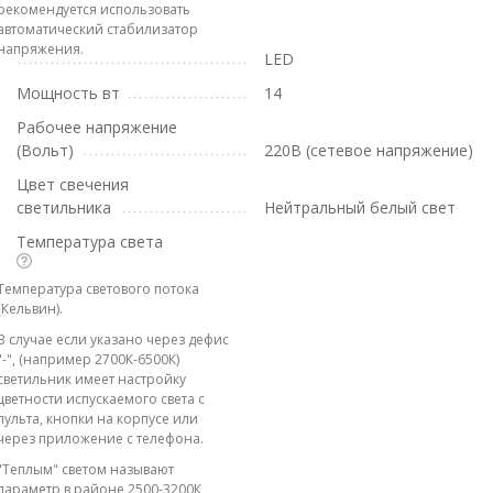
рекомендуется использовать
автоматический стабилизатор
напряжения.
LED
Мощность вт
14
Рабочее напряжение
(Вольт)
220В (сетевое напряжение)
Цвет свечения
светильника
Нейтральный белый свет
Температура света
Температура светового потока
(Кельвин).
В случае если указано через дефис
"-", (например 2700К-6500К)
светильник имеет настройку
цветности испускаемого света с
пульта, кнопки на корпусе или
через приложение с телефона.
"Теплым" светом называют
параметр в районе 2500-3200К